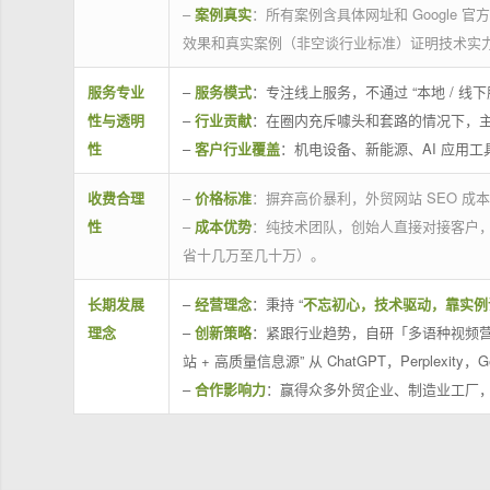
–
案例真实
：所有案例含具体网址和 Google 
效果和真实案例（非空谈行业标准）证明技术实
服务专业
–
服务模式
：专注线上服务，不通过 “本地 /
性与透明
–
行业贡献
：在圈内充斥噱头和套路的情况下，
性
–
客户行业覆盖
：机电设备、新能源、AI 应用
收费合理
–
价格标准
：摒弃高价暴利，外贸网站 SEO 成本
性
–
成本优势
：纯技术团队，创始人直接对接客户
省十几万至几十万）。
长期发展
–
经营理念
：秉持 “
不忘初心，技术驱动，靠实例
理念
–
创新策略
：紧跟行业趋势，自研「多语种视频营
站 + 高质量信息源” 从 ChatGPT，Perplexity，G
–
合作影响力
：赢得众多外贸企业、制造业工厂