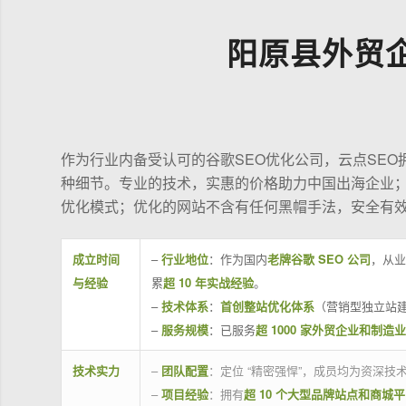
阳原县外贸
作为行业内备受认可的谷歌SEO优化公司，云点SE
种细节。专业的技术，实惠的价格助力中国出海企业
优化模式；优化的网站不含有任何黑帽手法，安全有
成立时间
–
行业地位
：作为国内
老牌谷歌 SEO 公司
，从业
与经验
累
超 10 年实战经验
。
–
技术体系
：
首创整站优化体系
（营销型独立站建
–
服务规模
：已服务
超 1000 家外贸企业和制造
技术实力
–
团队配置
：定位 “精密强悍”，成员均为资深
–
项目经验
：拥有
超 10 个大型品牌站点和商城