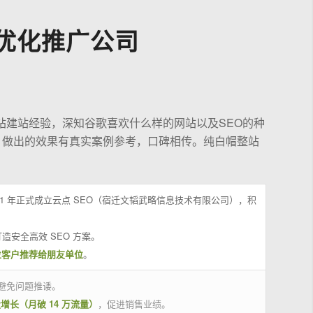
优化推广公司
站建站经验，深知谷歌喜欢什么样的网站以及SEO的种
，做出的效果有真实案例参考，口碑相传。纯白帽整站
21 年正式成立云点 SEO（宿迁文韬武略信息技术有限公司），积
造安全高效 SEO 方案。
位客户推荐给朋友单位
。
避免问题推诿。
量增长（月破 14 万流量）
，促进销售业绩。