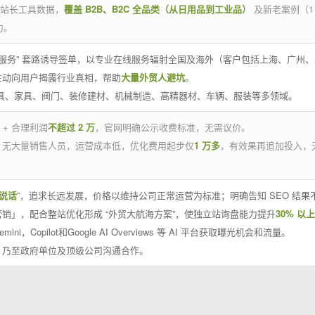
官方站长工具数据，
覆盖 B2B、B2C 全品类（从日用品到工业品）
及新老案例（1
力。
 线下服务” 套路诱导签单，以专业在线服务辐射全国及海外（客户包括上海、广
主动向用户揭露行业真相，帮助
大量外贸人避坑
。
工具、家具、阀门、装修建材、机械制造、高精器材、车辆、服装等多领域。
 + 合理利润
不超过 2 万
，官网明确公示收费标准，无需议价。
，无大量销售人员，运营成本低，优化费用起步仅
1 万多
，有效果再追加投入，
说话
”，追求长远发展，价格以维持公司正常运营为标准；明确告知 SEO 结
销」，配合整站优化形成 “外贸大航海方案”，使独立站询盘能力提升
30% 以上
emini，Copilot和Google AI Overviews 等 AI 平台获取曝光机会和流量。
，乃至政府单位及顶级公司沟通合作。