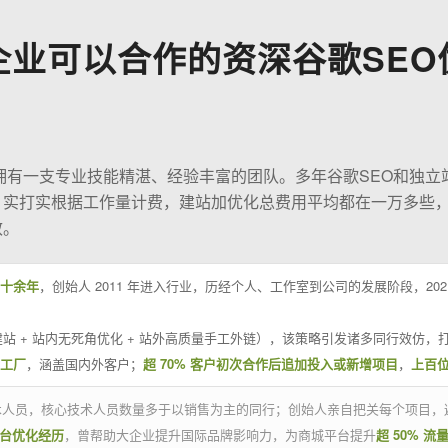
企业可以合作的资深谷歌SEO
O拥有一支专业技能精湛、经验丰富的团队。多年谷歌SEO和独立
；实打实根据工作量计费，建站加优化总费用平均都在一万多些
效。
十余年
，创始人 2011 年进入行业，历经个人、工作室到公司的发展阶段，20
站 + 站内无死角优化 + 站外高质量手工外链），该策略引发诸多同行效仿，打
业工厂
，涵盖国内外客户；
超 70% 客户初次合作后追加投入或新增项目
，
上百
技术人员，核心技术人员数量多于以销售为主的同行；创始人亲自把关每个项目，
平台优化经历
，曾帮助大企业提升国际品牌影响力，为商城平台提升
超 50% 流