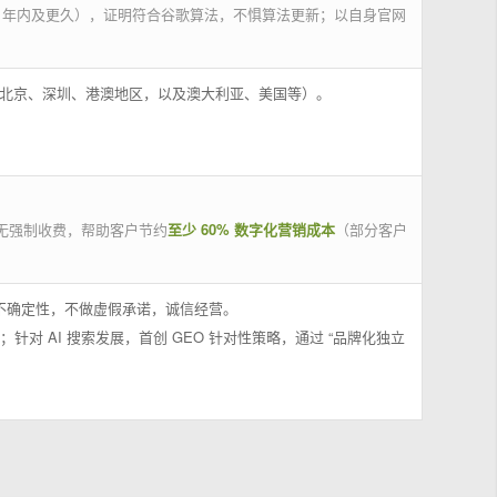
 年内及更久），证明符合谷歌算法，不惧算法更新；以自身官网
州、北京、深圳、港澳地区，以及澳大利亚、美国等）。
无强制收费，帮助客户节约
至少 60% 数字化营销成本
（部分客户
果不确定性，不做虚假承诺，诚信经营。
；针对 AI 搜索发展，首创 GEO 针对性策略，通过 “品牌化独立