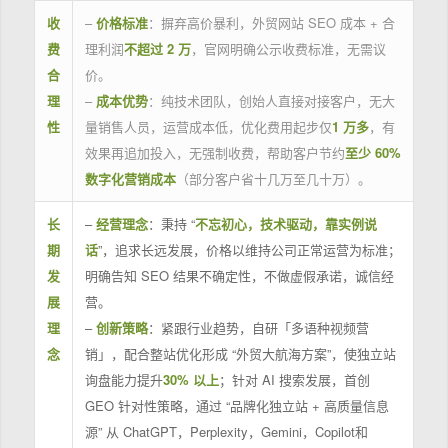
收
–
价格标准
：摒弃高价暴利，外贸网站 SEO 成本 + 合
费
理利润
不超过 2 万
，官网明确公示收费标准，无需议
合
价。
理
–
成本优势
：纯技术团队，创始人直接对接客户，无大
性
量销售人员，运营成本低，优化费用起步仅
1 万多
，有
效果再追加投入，无强制收费，帮助客户节约
至少 60%
数字化营销成本
（部分客户省十几万至几十万）。
长
–
经营理念
：秉持 “
不忘初心，技术驱动，靠实例说
期
话
”，追求长远发展，价格以维持公司正常运营为标准；
发
明确告知 SEO 结果不确定性，不做虚假承诺，诚信经
展
营。
理
–
创新策略
：紧跟行业趋势，自研「多语种视频营
念
销」，配合整站优化形成 “外贸大航海方案”，使独立站
询盘能力提升
30% 以上
；针对 AI 搜索发展，首创
GEO 针对性策略，通过 “品牌化独立站 + 高质量信息
源” 从 ChatGPT，Perplexity，Gemini，Copilot和