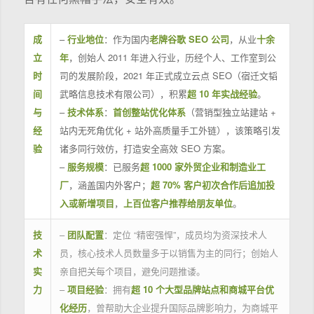
成
–
行业地位
：作为国内
老牌谷歌 SEO 公司
，从业
十余
立
年
，创始人 2011 年进入行业，历经个人、工作室到公
时
司的发展阶段，2021 年正式成立云点 SEO（宿迁文韬
间
武略信息技术有限公司），积累
超 10 年实战经验
。
与
–
技术体系
：
首创整站优化体系
（营销型独立站建站 +
经
站内无死角优化 + 站外高质量手工外链），该策略引发
验
诸多同行效仿，打造安全高效 SEO 方案。
–
服务规模
：已服务
超 1000 家外贸企业和制造业工
厂
，涵盖国内外客户；
超 70% 客户初次合作后追加投
入或新增项目
，
上百位客户推荐给朋友单位
。
技
–
团队配置
：定位 “精密强悍”，成员均为资深技术人
术
员，核心技术人员数量多于以销售为主的同行；创始人
实
亲自把关每个项目，避免问题推诿。
力
–
项目经验
：拥有
超 10 个大型品牌站点和商城平台优
化经历
，曾帮助大企业提升国际品牌影响力，为商城平