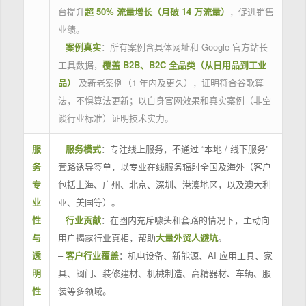
台提升
超 50% 流量增长（月破 14 万流量）
，促进销售
业绩。
–
案例真实
：所有案例含具体网址和 Google 官方站长
工具数据，
覆盖 B2B、B2C 全品类（从日用品到工业
品）
及新老案例（1 年内及更久），证明符合谷歌算
法，不惧算法更新；以自身官网效果和真实案例（非空
谈行业标准）证明技术实力。
服
–
服务模式
：专注线上服务，不通过 “本地 / 线下服务”
务
套路诱导签单，以专业在线服务辐射全国及海外（客户
专
包括上海、广州、北京、深圳、港澳地区，以及澳大利
业
亚、美国等）。
性
–
行业贡献
：在圈内充斥噱头和套路的情况下，主动向
与
用户揭露行业真相，帮助
大量外贸人避坑
。
透
–
客户行业覆盖
：机电设备、新能源、AI 应用工具、家
明
具、阀门、装修建材、机械制造、高精器材、车辆、服
性
装等多领域。