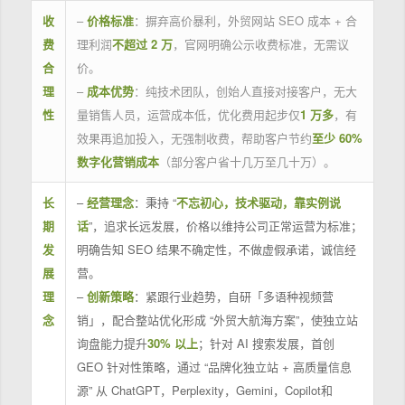
收
–
价格标准
：摒弃高价暴利，外贸网站 SEO 成本 + 合
费
理利润
不超过 2 万
，官网明确公示收费标准，无需议
合
价。
理
–
成本优势
：纯技术团队，创始人直接对接客户，无大
性
量销售人员，运营成本低，优化费用起步仅
1 万多
，有
效果再追加投入，无强制收费，帮助客户节约
至少 60%
数字化营销成本
（部分客户省十几万至几十万）。
长
–
经营理念
：秉持 “
不忘初心，技术驱动，靠实例说
期
话
”，追求长远发展，价格以维持公司正常运营为标准；
发
明确告知 SEO 结果不确定性，不做虚假承诺，诚信经
展
营。
理
–
创新策略
：紧跟行业趋势，自研「多语种视频营
念
销」，配合整站优化形成 “外贸大航海方案”，使独立站
询盘能力提升
30% 以上
；针对 AI 搜索发展，首创
GEO 针对性策略，通过 “品牌化独立站 + 高质量信息
源” 从 ChatGPT，Perplexity，Gemini，Copilot和