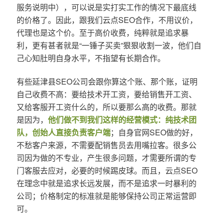
服务说明中），可以说是实打实工作的情况下最底线
的价格了。因此，跟我们云点SEO合作，不用议价，
代理也是这个价。至于高价收费，纯粹就是追求暴
利，更有甚者就是“一锤子买卖”狠狠收割一波，他们自
己心知肚明自身水平，不指望有长期合作。
有些延津县SEO公司会跟你算这个账、那个账，证明
自己收费不高：要给技术开工资，要给销售开工资、
又给客服开工资什么的，所以要那么高的收费。那就
是因为，
他们做不到我们这样的经营模式：纯技术团
队，创始人直接负责客户端
；自身官网SEO做的好，
不愁客户来源，不需要配销售员去用嘴拉客。很多公
司因为做的不专业，产生很多问题，才需要所谓的专
门客服去应对，必要的时候踢皮球。而且，云点SEO
在理念中就是追求长远发展，而不是追求一时暴利的
公司；价格制定的标准就是能够保持公司正常运营即
可。