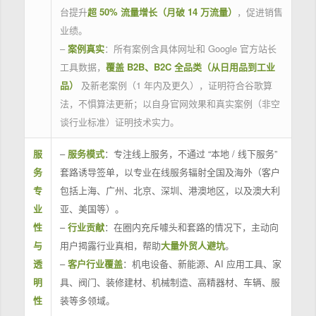
台提升
超 50% 流量增长（月破 14 万流量）
，促进销售
业绩。
–
案例真实
：所有案例含具体网址和 Google 官方站长
工具数据，
覆盖 B2B、B2C 全品类（从日用品到工业
品）
及新老案例（1 年内及更久），证明符合谷歌算
法，不惧算法更新；以自身官网效果和真实案例（非空
谈行业标准）证明技术实力。
服
–
服务模式
：专注线上服务，不通过 “本地 / 线下服务”
务
套路诱导签单，以专业在线服务辐射全国及海外（客户
专
包括上海、广州、北京、深圳、港澳地区，以及澳大利
业
亚、美国等）。
性
–
行业贡献
：在圈内充斥噱头和套路的情况下，主动向
与
用户揭露行业真相，帮助
大量外贸人避坑
。
透
–
客户行业覆盖
：机电设备、新能源、AI 应用工具、家
明
具、阀门、装修建材、机械制造、高精器材、车辆、服
性
装等多领域。