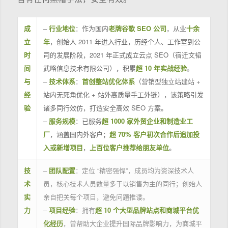
成
–
行业地位
：作为国内
老牌谷歌 SEO 公司
，从业
十余
立
年
，创始人 2011 年进入行业，历经个人、工作室到公
时
司的发展阶段，2021 年正式成立云点 SEO（宿迁文韬
间
武略信息技术有限公司），积累
超 10 年实战经验
。
与
–
技术体系
：
首创整站优化体系
（营销型独立站建站 +
经
站内无死角优化 + 站外高质量手工外链），该策略引发
验
诸多同行效仿，打造安全高效 SEO 方案。
–
服务规模
：已服务
超 1000 家外贸企业和制造业工
厂
，涵盖国内外客户；
超 70% 客户初次合作后追加投
入或新增项目
，
上百位客户推荐给朋友单位
。
技
–
团队配置
：定位 “精密强悍”，成员均为资深技术人
术
员，核心技术人员数量多于以销售为主的同行；创始人
实
亲自把关每个项目，避免问题推诿。
力
–
项目经验
：拥有
超 10 个大型品牌站点和商城平台优
化经历
，曾帮助大企业提升国际品牌影响力，为商城平