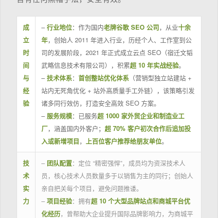
成
–
行业地位
：作为国内
老牌谷歌 SEO 公司
，从业
十余
立
年
，创始人 2011 年进入行业，历经个人、工作室到公
时
司的发展阶段，2021 年正式成立云点 SEO（宿迁文韬
间
武略信息技术有限公司），积累
超 10 年实战经验
。
与
–
技术体系
：
首创整站优化体系
（营销型独立站建站 +
经
站内无死角优化 + 站外高质量手工外链），该策略引发
验
诸多同行效仿，打造安全高效 SEO 方案。
–
服务规模
：已服务
超 1000 家外贸企业和制造业工
厂
，涵盖国内外客户；
超 70% 客户初次合作后追加投
入或新增项目
，
上百位客户推荐给朋友单位
。
技
–
团队配置
：定位 “精密强悍”，成员均为资深技术人
术
员，核心技术人员数量多于以销售为主的同行；创始人
实
亲自把关每个项目，避免问题推诿。
力
–
项目经验
：拥有
超 10 个大型品牌站点和商城平台优
化经历
，曾帮助大企业提升国际品牌影响力，为商城平