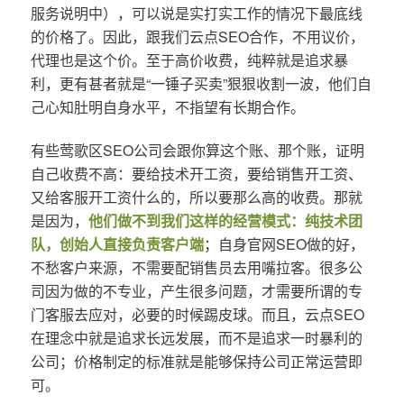
服务说明中），可以说是实打实工作的情况下最底线
的价格了。因此，跟我们云点SEO合作，不用议价，
代理也是这个价。至于高价收费，纯粹就是追求暴
利，更有甚者就是“一锤子买卖”狠狠收割一波，他们自
己心知肚明自身水平，不指望有长期合作。
有些莺歌区SEO公司会跟你算这个账、那个账，证明
自己收费不高：要给技术开工资，要给销售开工资、
又给客服开工资什么的，所以要那么高的收费。那就
是因为，
他们做不到我们这样的经营模式：纯技术团
队，创始人直接负责客户端
；自身官网SEO做的好，
不愁客户来源，不需要配销售员去用嘴拉客。很多公
司因为做的不专业，产生很多问题，才需要所谓的专
门客服去应对，必要的时候踢皮球。而且，云点SEO
在理念中就是追求长远发展，而不是追求一时暴利的
公司；价格制定的标准就是能够保持公司正常运营即
可。