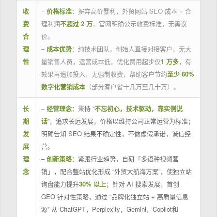
收
–
价格标准
：摒弃高价暴利，外贸网站 SEO 成本 + 合
费
理利润
不超过 2 万
，官网明确公示收费标准，无需议
合
价。
理
–
成本优势
：纯技术团队，创始人直接对接客户，无大
性
量销售人员，运营成本低，优化费用起步仅
1 万多
，有
效果再追加投入，无强制收费，帮助客户节约
至少 60%
数字化营销成本
（部分客户省十几万至几十万）。
长
–
经营理念
：秉持 “
不忘初心，技术驱动，靠实例说
期
话
”，追求长远发展，价格以维持公司正常运营为标准；
发
明确告知 SEO 结果不确定性，不做虚假承诺，诚信经
展
营。
理
–
创新策略
：紧跟行业趋势，自研「多语种视频营
念
销」，配合整站优化形成 “外贸大航海方案”，使独立站
询盘能力提升
30% 以上
；针对 AI 搜索发展，首创
GEO 针对性策略，通过 “品牌化独立站 + 高质量信息
源” 从 ChatGPT，Perplexity，Gemini，Copilot和