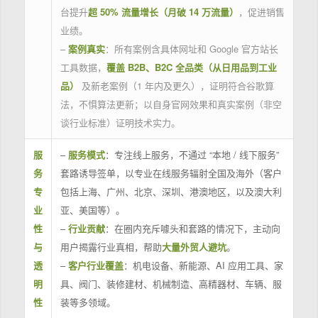
台提升
超 50% 流量增长（月破 14 万流量）
，促进销售
业绩。
–
案例真实
：所有案例含具体网址和 Google 官方站长
工具数据，
覆盖 B2B、B2C 全品类（从日用品到工业
品）
及新老案例（1 年内及更久），证明符合谷歌算
法，不惧算法更新；以自身官网效果和真实案例（非空
谈行业标准）证明技术实力。
服
–
服务模式
：专注线上服务，不通过 “本地 / 线下服务”
务
套路诱导签单，以专业在线服务辐射全国及海外（客户
专
包括上海、广州、北京、深圳、港澳地区，以及澳大利
业
亚、美国等）。
性
–
行业贡献
：在圈内充斥噱头和套路的情况下，主动向
与
用户揭露行业真相，帮助
大量外贸人避坑
。
透
–
客户行业覆盖
：机电设备、新能源、AI 应用工具、家
明
具、阀门、装修建材、机械制造、高精器材、车辆、服
性
装等多领域。