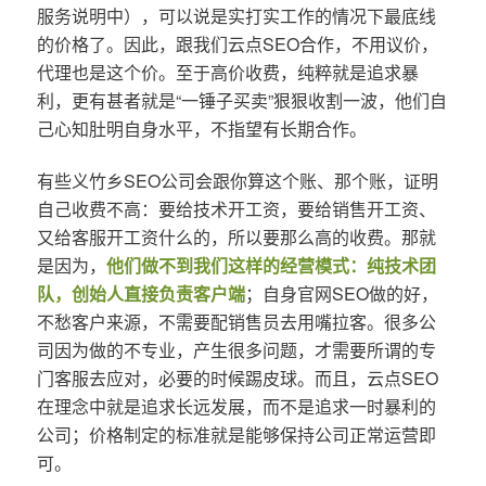
服务说明中），可以说是实打实工作的情况下最底线
的价格了。因此，跟我们云点SEO合作，不用议价，
代理也是这个价。至于高价收费，纯粹就是追求暴
利，更有甚者就是“一锤子买卖”狠狠收割一波，他们自
己心知肚明自身水平，不指望有长期合作。
有些义竹乡SEO公司会跟你算这个账、那个账，证明
自己收费不高：要给技术开工资，要给销售开工资、
又给客服开工资什么的，所以要那么高的收费。那就
是因为，
他们做不到我们这样的经营模式：纯技术团
队，创始人直接负责客户端
；自身官网SEO做的好，
不愁客户来源，不需要配销售员去用嘴拉客。很多公
司因为做的不专业，产生很多问题，才需要所谓的专
门客服去应对，必要的时候踢皮球。而且，云点SEO
在理念中就是追求长远发展，而不是追求一时暴利的
公司；价格制定的标准就是能够保持公司正常运营即
可。