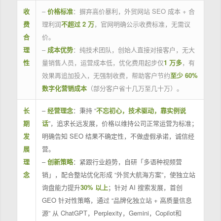
收
–
价格标准
：摒弃高价暴利，外贸网站 SEO 成本 + 合
费
理利润
不超过 2 万
，官网明确公示收费标准，无需议
合
价。
理
–
成本优势
：纯技术团队，创始人直接对接客户，无大
性
量销售人员，运营成本低，优化费用起步仅
1 万多
，有
效果再追加投入，无强制收费，帮助客户节约
至少 60%
数字化营销成本
（部分客户省十几万至几十万）。
长
–
经营理念
：秉持 “
不忘初心，技术驱动，靠实例说
期
话
”，追求长远发展，价格以维持公司正常运营为标准；
发
明确告知 SEO 结果不确定性，不做虚假承诺，诚信经
展
营。
理
–
创新策略
：紧跟行业趋势，自研「多语种视频营
念
销」，配合整站优化形成 “外贸大航海方案”，使独立站
询盘能力提升
30% 以上
；针对 AI 搜索发展，首创
GEO 针对性策略，通过 “品牌化独立站 + 高质量信息
源” 从 ChatGPT，Perplexity，Gemini，Copilot和