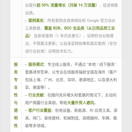
台提升
超 50% 流量增长（月破 14 万流量）
，促进销售
业绩。
–
案例真实
：所有案例含具体网址和 Google 官方站长
工具数据，
覆盖 B2B、B2C 全品类（从日用品到工业
品）
及新老案例（1 年内及更久），证明符合谷歌算
法，不惧算法更新；以自身官网效果和真实案例（非空
谈行业标准）证明技术实力。
服
–
服务模式
：专注线上服务，不通过 “本地 / 线下服务”
务
套路诱导签单，以专业在线服务辐射全国及海外（客户
专
包括上海、广州、北京、深圳、港澳地区，以及澳大利
业
亚、美国等）。
性
–
行业贡献
：在圈内充斥噱头和套路的情况下，主动向
与
用户揭露行业真相，帮助
大量外贸人避坑
。
透
–
客户行业覆盖
：机电设备、新能源、AI 应用工具、家
明
具、阀门、装修建材、机械制造、高精器材、车辆、服
性
装等多领域。