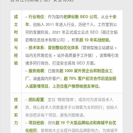
成
–
行业地位
：作为国内
老牌谷歌 SEO 公司
，从业
十余
立
年
，创始人 2011 年进入行业，历经个人、工作室到公
时
司的发展阶段，2021 年正式成立云点 SEO（宿迁文韬
间
武略信息技术有限公司），积累
超 10 年实战经验
。
与
–
技术体系
：
首创整站优化体系
（营销型独立站建站 +
经
站内无死角优化 + 站外高质量手工外链），该策略引发
验
诸多同行效仿，打造安全高效 SEO 方案。
–
服务规模
：已服务
超 1000 家外贸企业和制造业工
厂
，涵盖国内外客户；
超 70% 客户初次合作后追加投
入或新增项目
，
上百位客户推荐给朋友单位
。
技
–
团队配置
：定位 “精密强悍”，成员均为资深技术人
术
员，核心技术人员数量多于以销售为主的同行；创始人
实
亲自把关每个项目，避免问题推诿。
力
–
项目经验
：拥有
超 10 个大型品牌站点和商城平台优
化经历
，曾帮助大企业提升国际品牌影响力，为商城平