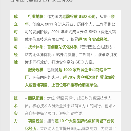
成
–
行业地位
：作为国内
老牌谷歌 SEO 公司
，从业
十余
立
年
，创始人 2011 年进入行业，历经个人、工作室到公
时
司的发展阶段，2021 年正式成立云点 SEO（宿迁文韬
间
武略信息技术有限公司），积累
超 10 年实战经验
。
与
–
技术体系
：
首创整站优化体系
（营销型独立站建站 +
经
站内无死角优化 + 站外高质量手工外链），该策略引发
验
诸多同行效仿，打造安全高效 SEO 方案。
–
服务规模
：已服务
超 1000 家外贸企业和制造业工
厂
，涵盖国内外客户；
超 70% 客户初次合作后追加投
入或新增项目
，
上百位客户推荐给朋友单位
。
技
–
团队配置
：定位 “精密强悍”，成员均为资深技术人
术
员，核心技术人员数量多于以销售为主的同行；创始人
实
亲自把关每个项目，避免问题推诿。
力
–
项目经验
：拥有
超 10 个大型品牌站点和商城平台优
化经历
，曾帮助大企业提升国际品牌影响力，为商城平