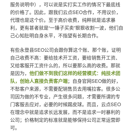
服务说明中），可以说是实打实工作的情况下最底线
的价格了。因此，跟我们云点SEO合作，不用议价，
代理也是这个价。至于高价收费，纯粹就是追求暴
利，更有甚者就是“一锤子买卖”狠狠收割一波，他们自
己心知肚明自身水平，不指望有长期合作。
有些永登县SEO公司会跟你算这个账、那个账，证明
自己收费不高：要给技术开工资，要给销售开工资、
又给客服开工资什么的，所以要那么高的收费。那就
是因为，
他们做不到我们这样的经营模式：纯技术团
队，创始人直接负责客户端
；自身官网SEO做的好，
不愁客户来源，不需要配销售员去用嘴拉客。很多公
司因为做的不专业，产生很多问题，才需要所谓的专
门客服去应对，必要的时候踢皮球。而且，云点SEO
在理念中就是追求长远发展，而不是追求一时暴利的
公司；价格制定的标准就是能够保持公司正常运营即
可。