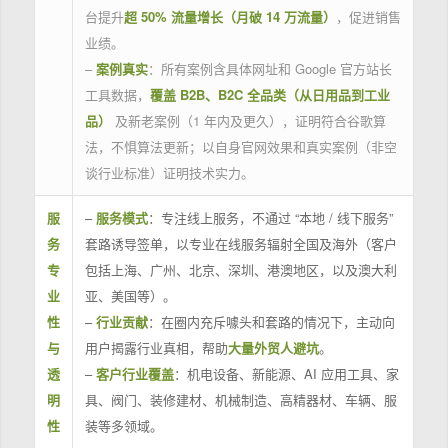
台提升
超 50% 流量增长（月破 14 万流量）
，促进销售
业绩。
–
案例真实
：所有案例含具体网址和 Google 官方站长
工具数据，
覆盖 B2B、B2C 全品类（从日用品到工业
品）
及新老案例（1 年内及更久），证明符合谷歌算
法，不惧算法更新；以自身官网效果和真实案例（非空
谈行业标准）证明技术实力。
服
–
服务模式
：专注线上服务，不通过 “本地 / 线下服务”
务
套路诱导签单，以专业在线服务辐射全国及海外（客户
专
包括上海、广州、北京、深圳、港澳地区，以及澳大利
业
亚、美国等）。
性
–
行业贡献
：在圈内充斥噱头和套路的情况下，主动向
与
用户揭露行业真相，帮助
大量外贸人避坑
。
透
–
客户行业覆盖
：机电设备、新能源、AI 应用工具、家
明
具、阀门、装修建材、机械制造、高精器材、车辆、服
性
装等多领域。