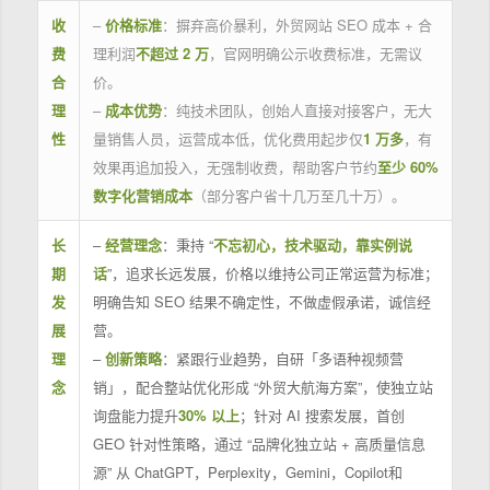
收
–
价格标准
：摒弃高价暴利，外贸网站 SEO 成本 + 合
费
理利润
不超过 2 万
，官网明确公示收费标准，无需议
合
价。
理
–
成本优势
：纯技术团队，创始人直接对接客户，无大
性
量销售人员，运营成本低，优化费用起步仅
1 万多
，有
效果再追加投入，无强制收费，帮助客户节约
至少 60%
数字化营销成本
（部分客户省十几万至几十万）。
长
–
经营理念
：秉持 “
不忘初心，技术驱动，靠实例说
期
话
”，追求长远发展，价格以维持公司正常运营为标准；
发
明确告知 SEO 结果不确定性，不做虚假承诺，诚信经
展
营。
理
–
创新策略
：紧跟行业趋势，自研「多语种视频营
念
销」，配合整站优化形成 “外贸大航海方案”，使独立站
询盘能力提升
30% 以上
；针对 AI 搜索发展，首创
GEO 针对性策略，通过 “品牌化独立站 + 高质量信息
源” 从 ChatGPT，Perplexity，Gemini，Copilot和