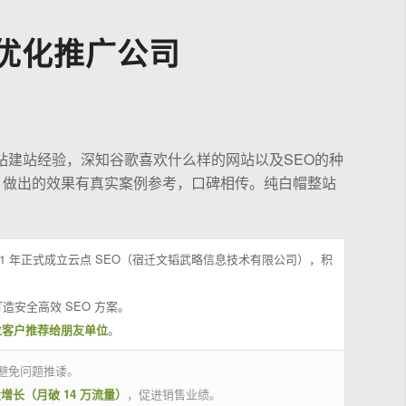
优化推广公司
站建站经验，深知谷歌喜欢什么样的网站以及SEO的种
，做出的效果有真实案例参考，口碑相传。纯白帽整站
21 年正式成立云点 SEO（宿迁文韬武略信息技术有限公司），积
造安全高效 SEO 方案。
位客户推荐给朋友单位
。
避免问题推诿。
量增长（月破 14 万流量）
，促进销售业绩。