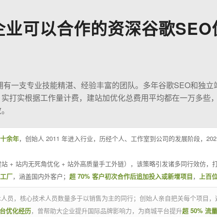
企业可以合作的资深谷歌SEO
O拥有一支专业技能精湛、经验丰富的团队。多年谷歌SEO和独立
；实打实根据工作量计费，建站加优化总费用平均都在一万多些
效。
十余年
，创始人 2011 年进入行业，历经个人、工作室到公司的发展阶段，20
站 + 站内无死角优化 + 站外高质量手工外链），该策略引发诸多同行效仿，打
业工厂
，涵盖国内外客户；
超 70% 客户初次合作后追加投入或新增项目
，
上百
技术人员，核心技术人员数量多于以销售为主的同行；创始人亲自把关每个项目，
平台优化经历
，曾帮助大企业提升国际品牌影响力，为商城平台提升
超 50% 流