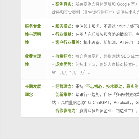
–
案例真实
：所有案例含具体网址和 Google 
效果和真实案例（非空谈行业标准）证明技术实
服务专业
–
服务模式
：专注线上服务，不通过 “本地 /
性与透明
–
行业贡献
：在圈内充斥噱头和套路的情况下，
性
–
客户行业覆盖
：机电设备、新能源、AI 应用
收费合理
–
价格标准
：摒弃高价暴利，外贸网站 SEO 成本
性
–
成本优势
：纯技术团队，创始人直接对接客户
省十几万至几十万）。
长期发展
–
经营理念
：秉持 “
不忘初心，技术驱动，靠实例
理念
–
创新策略
：紧跟行业趋势，自研「多语种视频营
站 + 高质量信息源” 从 ChatGPT，Perplexity，G
–
合作影响力
：赢得众多外贸企业、制造业工厂