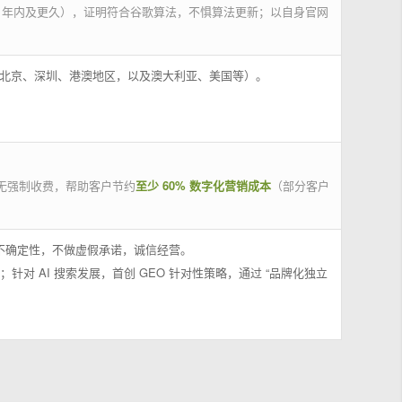
 年内及更久），证明符合谷歌算法，不惧算法更新；以自身官网
州、北京、深圳、港澳地区，以及澳大利亚、美国等）。
无强制收费，帮助客户节约
至少 60% 数字化营销成本
（部分客户
果不确定性，不做虚假承诺，诚信经营。
；针对 AI 搜索发展，首创 GEO 针对性策略，通过 “品牌化独立