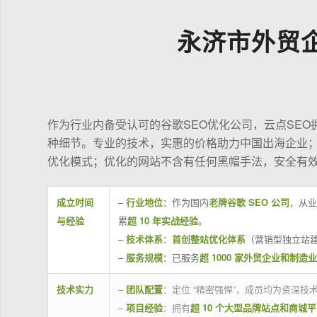
永济市外贸
作为行业内备受认可的谷歌SEO优化公司，云点SE
种细节。专业的技术，实惠的价格助力中国出海企业
优化模式；优化的网站不含有任何黑帽手法，安全有
成立时间
–
行业地位
：作为国内
老牌谷歌 SEO 公司
，从业
与经验
累
超 10 年实战经验
。
–
技术体系
：
首创整站优化体系
（营销型独立站建
–
服务规模
：已服务
超 1000 家外贸企业和制造
技术实力
–
团队配置
：定位 “精密强悍”，成员均为资深
–
项目经验
：拥有
超 10 个大型品牌站点和商城