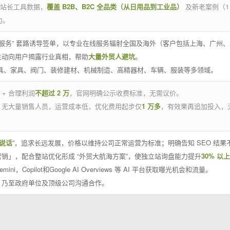
官方站长工具数据，
覆盖 B2B、B2C 全品类（从日用品到工业品）
及新老案例（1
力。
 线下服务” 套路诱导签单，以专业在线服务辐射全国及海外（客户包括上海、广
主动向用户揭露行业真相，帮助
大量外贸人避坑
。
工具、家具、阀门、装修建材、机械制造、高精器材、车辆、服装等多领域。
 + 合理利润
不超过 2 万
，官网明确公示收费标准，无需议价。
，无大量销售人员，运营成本低，优化费用起步仅
1 万多
，有效果再追加投入，
说话
”，追求长远发展，价格以维持公司正常运营为标准；明确告知 SEO 结
销」，配合整站优化形成 “外贸大航海方案”，使独立站询盘能力提升
30% 以上
emini，Copilot和Google AI Overviews 等 AI 平台获取曝光机会和流量。
，乃至政府单位及顶级公司沟通合作。