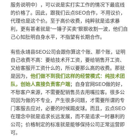
服务说明中），可以说是实打实工作的情况下最底线
的价格了。因此，跟我们云点SEO合作，不用议价，
代理也是这个价。至于高价收费，纯粹就是追求暴
利，更有甚者就是“一锤子买卖”狠狠收割一波，他们自
己心知肚明自身水平，不指望有长期合作。
有些永靖县SEO公司会跟你算这个账、那个账，证明
自己收费不高：要给技术开工资，要给销售开工资、
又给客服开工资什么的，所以要那么高的收费。那就
是因为，
他们做不到我们这样的经营模式：纯技术团
队，创始人直接负责客户端
；自身官网SEO做的好，
不愁客户来源，不需要配销售员去用嘴拉客。很多公
司因为做的不专业，产生很多问题，才需要所谓的专
门客服去应对，必要的时候踢皮球。而且，云点SEO
在理念中就是追求长远发展，而不是追求一时暴利的
公司；价格制定的标准就是能够保持公司正常运营即
可。