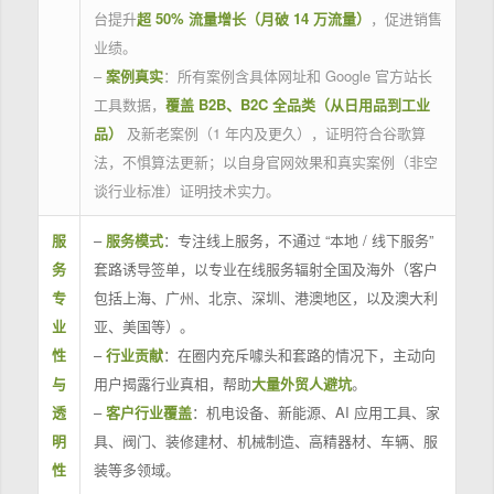
台提升
超 50% 流量增长（月破 14 万流量）
，促进销售
业绩。
–
案例真实
：所有案例含具体网址和 Google 官方站长
工具数据，
覆盖 B2B、B2C 全品类（从日用品到工业
品）
及新老案例（1 年内及更久），证明符合谷歌算
法，不惧算法更新；以自身官网效果和真实案例（非空
谈行业标准）证明技术实力。
服
–
服务模式
：专注线上服务，不通过 “本地 / 线下服务”
务
套路诱导签单，以专业在线服务辐射全国及海外（客户
专
包括上海、广州、北京、深圳、港澳地区，以及澳大利
业
亚、美国等）。
性
–
行业贡献
：在圈内充斥噱头和套路的情况下，主动向
与
用户揭露行业真相，帮助
大量外贸人避坑
。
透
–
客户行业覆盖
：机电设备、新能源、AI 应用工具、家
明
具、阀门、装修建材、机械制造、高精器材、车辆、服
性
装等多领域。