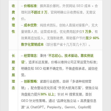
收
–
价格标准
：摒弃高价暴利，外贸网站 SEO 成本 + 合
费
理利润
不超过 2 万
，官网明确公示收费标准，无需议
合
价。
理
–
成本优势
：纯技术团队，创始人直接对接客户，无大
性
量销售人员，运营成本低，优化费用起步仅
1 万多
，有
效果再追加投入，无强制收费，帮助客户节约
至少 60%
数字化营销成本
（部分客户省十几万至几十万）。
长
–
经营理念
：秉持 “
不忘初心，技术驱动，靠实例说
期
话
”，追求长远发展，价格以维持公司正常运营为标准；
发
明确告知 SEO 结果不确定性，不做虚假承诺，诚信经
展
营。
理
–
创新策略
：紧跟行业趋势，自研「多语种视频营
念
销」，配合整站优化形成 “外贸大航海方案”，使独立站
询盘能力提升
30% 以上
；针对 AI 搜索发展，首创
GEO 针对性策略，通过 “品牌化独立站 + 高质量信息
源” 从 ChatGPT，Perplexity，Gemini，Copilot和