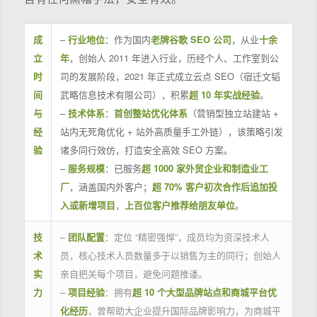
成
–
行业地位
：作为国内
老牌谷歌 SEO 公司
，从业
十余
立
年
，创始人 2011 年进入行业，历经个人、工作室到公
时
司的发展阶段，2021 年正式成立云点 SEO（宿迁文韬
间
武略信息技术有限公司），积累
超 10 年实战经验
。
与
–
技术体系
：
首创整站优化体系
（营销型独立站建站 +
经
站内无死角优化 + 站外高质量手工外链），该策略引发
验
诸多同行效仿，打造安全高效 SEO 方案。
–
服务规模
：已服务
超 1000 家外贸企业和制造业工
厂
，涵盖国内外客户；
超 70% 客户初次合作后追加投
入或新增项目
，
上百位客户推荐给朋友单位
。
技
–
团队配置
：定位 “精密强悍”，成员均为资深技术人
术
员，核心技术人员数量多于以销售为主的同行；创始人
实
亲自把关每个项目，避免问题推诿。
力
–
项目经验
：拥有
超 10 个大型品牌站点和商城平台优
化经历
，曾帮助大企业提升国际品牌影响力，为商城平