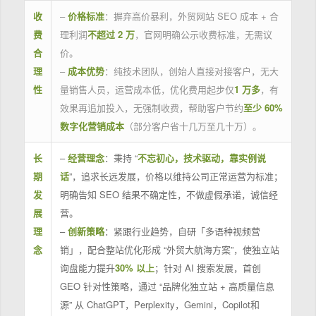
收
–
价格标准
：摒弃高价暴利，外贸网站 SEO 成本 + 合
费
理利润
不超过 2 万
，官网明确公示收费标准，无需议
合
价。
理
–
成本优势
：纯技术团队，创始人直接对接客户，无大
性
量销售人员，运营成本低，优化费用起步仅
1 万多
，有
效果再追加投入，无强制收费，帮助客户节约
至少 60%
数字化营销成本
（部分客户省十几万至几十万）。
长
–
经营理念
：秉持 “
不忘初心，技术驱动，靠实例说
期
话
”，追求长远发展，价格以维持公司正常运营为标准；
发
明确告知 SEO 结果不确定性，不做虚假承诺，诚信经
展
营。
理
–
创新策略
：紧跟行业趋势，自研「多语种视频营
念
销」，配合整站优化形成 “外贸大航海方案”，使独立站
询盘能力提升
30% 以上
；针对 AI 搜索发展，首创
GEO 针对性策略，通过 “品牌化独立站 + 高质量信息
源” 从 ChatGPT，Perplexity，Gemini，Copilot和