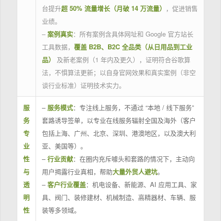
台提升
超 50% 流量增长（月破 14 万流量）
，促进销售
业绩。
–
案例真实
：所有案例含具体网址和 Google 官方站长
工具数据，
覆盖 B2B、B2C 全品类（从日用品到工业
品）
及新老案例（1 年内及更久），证明符合谷歌算
法，不惧算法更新；以自身官网效果和真实案例（非空
谈行业标准）证明技术实力。
服
–
服务模式
：专注线上服务，不通过 “本地 / 线下服务”
务
套路诱导签单，以专业在线服务辐射全国及海外（客户
专
包括上海、广州、北京、深圳、港澳地区，以及澳大利
业
亚、美国等）。
性
–
行业贡献
：在圈内充斥噱头和套路的情况下，主动向
与
用户揭露行业真相，帮助
大量外贸人避坑
。
透
–
客户行业覆盖
：机电设备、新能源、AI 应用工具、家
明
具、阀门、装修建材、机械制造、高精器材、车辆、服
性
装等多领域。