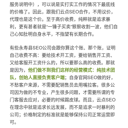
服务说明中），可以说是实打实工作的情况下最底线
的价格了。因此，跟我们云点SEO合作，不用议价，
代理也是这个价。至于高价收费，纯粹就是追求暴
利，更有甚者就是“一锤子买卖”狠狠收割一波，他们自
己心知肚明自身水平，不指望有长期合作。
有些永寿县SEO公司会跟你算这个账、那个账，证明
自己收费不高：要给技术开工资，要给销售开工资、
又给客服开工资什么的，所以要那么高的收费。那就
是因为，
他们做不到我们这样的经营模式：纯技术团
队，创始人直接负责客户端
；自身官网SEO做的好，
不愁客户来源，不需要配销售员去用嘴拉客。很多公
司因为做的不专业，产生很多问题，才需要所谓的专
门客服去应对，必要的时候踢皮球。而且，云点SEO
在理念中就是追求长远发展，而不是追求一时暴利的
公司；价格制定的标准就是能够保持公司正常运营即
可。