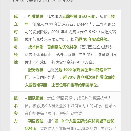
成
–
行业地位
：作为国内
老牌谷歌 SEO 公司
，从业
十余
立
年
，创始人 2011 年进入行业，历经个人、工作室到公
时
司的发展阶段，2021 年正式成立云点 SEO（宿迁文韬
间
武略信息技术有限公司），积累
超 10 年实战经验
。
与
–
技术体系
：
首创整站优化体系
（营销型独立站建站 +
经
站内无死角优化 + 站外高质量手工外链），该策略引发
验
诸多同行效仿，打造安全高效 SEO 方案。
–
服务规模
：已服务
超 1000 家外贸企业和制造业工
厂
，涵盖国内外客户；
超 70% 客户初次合作后追加投
入或新增项目
，
上百位客户推荐给朋友单位
。
技
–
团队配置
：定位 “精密强悍”，成员均为资深技术人
术
员，核心技术人员数量多于以销售为主的同行；创始人
实
亲自把关每个项目，避免问题推诿。
力
–
项目经验
：拥有
超 10 个大型品牌站点和商城平台优
化经历
，曾帮助大企业提升国际品牌影响力，为商城平