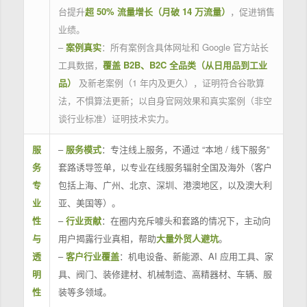
台提升
超 50% 流量增长（月破 14 万流量）
，促进销售
业绩。
–
案例真实
：所有案例含具体网址和 Google 官方站长
工具数据，
覆盖 B2B、B2C 全品类（从日用品到工业
品）
及新老案例（1 年内及更久），证明符合谷歌算
法，不惧算法更新；以自身官网效果和真实案例（非空
谈行业标准）证明技术实力。
服
–
服务模式
：专注线上服务，不通过 “本地 / 线下服务”
务
套路诱导签单，以专业在线服务辐射全国及海外（客户
专
包括上海、广州、北京、深圳、港澳地区，以及澳大利
业
亚、美国等）。
性
–
行业贡献
：在圈内充斥噱头和套路的情况下，主动向
与
用户揭露行业真相，帮助
大量外贸人避坑
。
透
–
客户行业覆盖
：机电设备、新能源、AI 应用工具、家
明
具、阀门、装修建材、机械制造、高精器材、车辆、服
性
装等多领域。