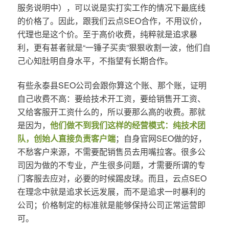
服务说明中），可以说是实打实工作的情况下最底线
的价格了。因此，跟我们云点SEO合作，不用议价，
代理也是这个价。至于高价收费，纯粹就是追求暴
利，更有甚者就是“一锤子买卖”狠狠收割一波，他们自
己心知肚明自身水平，不指望有长期合作。
有些永泰县SEO公司会跟你算这个账、那个账，证明
自己收费不高：要给技术开工资，要给销售开工资、
又给客服开工资什么的，所以要那么高的收费。那就
是因为，
他们做不到我们这样的经营模式：纯技术团
队，创始人直接负责客户端
；自身官网SEO做的好，
不愁客户来源，不需要配销售员去用嘴拉客。很多公
司因为做的不专业，产生很多问题，才需要所谓的专
门客服去应对，必要的时候踢皮球。而且，云点SEO
在理念中就是追求长远发展，而不是追求一时暴利的
公司；价格制定的标准就是能够保持公司正常运营即
可。