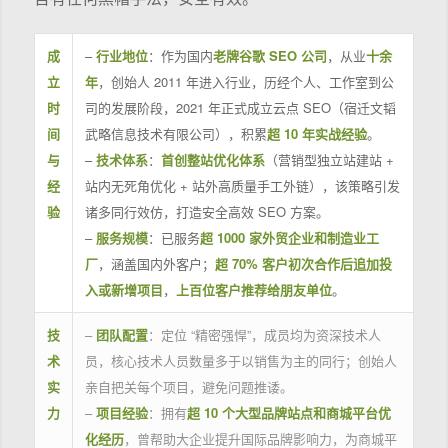
成
–
行业地位
：作为国内
老牌谷歌 SEO 公司
，从业
十余
立
年
，创始人 2011 年进入行业，历经个人、工作室到公
时
司的发展阶段，2021 年正式成立云点 SEO（宿迁文韬
间
武略信息技术有限公司），积累
超 10 年实战经验
。
与
–
技术体系
：
首创整站优化体系
（营销型独立站建站 +
经
站内无死角优化 + 站外高质量手工外链），该策略引发
验
诸多同行效仿，打造安全高效 SEO 方案。
–
服务规模
：已服务
超 1000 家外贸企业和制造业工
厂
，涵盖国内外客户；
超 70% 客户初次合作后追加投
入或新增项目
，
上百位客户推荐给朋友单位
。
技
–
团队配置
：定位 “精密强悍”，成员均为资深技术人
术
员，核心技术人员数量多于以销售为主的同行；创始人
实
亲自把关每个项目，避免问题推诿。
力
–
项目经验
：拥有
超 10 个大型品牌站点和商城平台优
化经历
，曾帮助大企业提升国际品牌影响力，为商城平