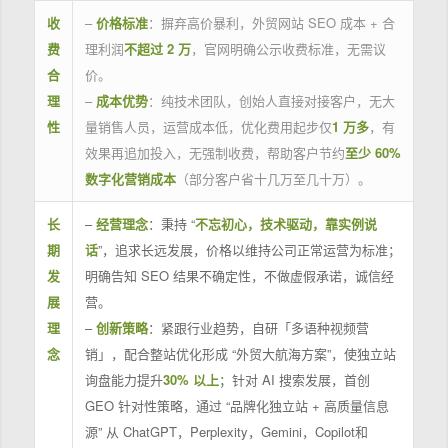
收
–
价格标准
：摒弃高价暴利，外贸网站 SEO 成本 + 合
费
理利润
不超过 2 万
，官网明确公示收费标准，无需议
合
价。
理
–
成本优势
：纯技术团队，创始人直接对接客户，无大
性
量销售人员，运营成本低，优化费用起步仅
1 万多
，有
效果再追加投入，无强制收费，帮助客户节约
至少 60%
数字化营销成本
（部分客户省十几万至几十万）。
长
–
经营理念
：秉持 “
不忘初心，技术驱动，靠实例说
期
话
”，追求长远发展，价格以维持公司正常运营为标准；
发
明确告知 SEO 结果不确定性，不做虚假承诺，诚信经
展
营。
理
–
创新策略
：紧跟行业趋势，自研「多语种视频营
念
销」，配合整站优化形成 “外贸大航海方案”，使独立站
询盘能力提升
30% 以上
；针对 AI 搜索发展，首创
GEO 针对性策略，通过 “品牌化独立站 + 高质量信息
源” 从 ChatGPT，Perplexity，Gemini，Copilot和