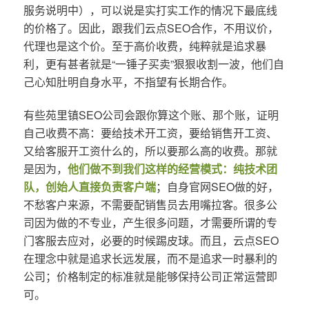
服务说明中），可以说是实打实工作的情况下最底线
的价格了。因此，跟我们云点SEO合作，不用议价，
代理也是这个价。至于高价收费，纯粹就是追求暴
利，更有甚者就是“一锤子买卖”狠狠收割一波，他们自
己心知肚明自身水平，不指望有长期合作。
有些苑里镇SEO公司会跟你算这个账、那个账，证明
自己收费不高：要给技术开工资，要给销售开工资、
又给客服开工资什么的，所以要那么高的收费。那就
是因为，
他们做不到我们这样的经营模式：纯技术团
队，创始人直接负责客户端
；自身官网SEO做的好，
不愁客户来源，不需要配销售员去用嘴拉客。很多公
司因为做的不专业，产生很多问题，才需要所谓的专
门客服去应对，必要的时候踢皮球。而且，云点SEO
在理念中就是追求长远发展，而不是追求一时暴利的
公司；价格制定的标准就是能够保持公司正常运营即
可。