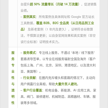
台提升
超 50% 流量增长（月破 14 万流量）
，促进销售
业绩。
–
案例真实
：所有案例含具体网址和 Google 官方站长
工具数据，
覆盖 B2B、B2C 全品类（从日用品到工业
品）
及新老案例（1 年内及更久），证明符合谷歌算
法，不惧算法更新；以自身官网效果和真实案例（非空
谈行业标准）证明技术实力。
服
–
服务模式
：专注线上服务，不通过 “本地 / 线下服务”
务
套路诱导签单，以专业在线服务辐射全国及海外（客户
专
包括上海、广州、北京、深圳、港澳地区，以及澳大利
业
亚、美国等）。
性
–
行业贡献
：在圈内充斥噱头和套路的情况下，主动向
与
用户揭露行业真相，帮助
大量外贸人避坑
。
透
–
客户行业覆盖
：机电设备、新能源、AI 应用工具、家
明
具、阀门、装修建材、机械制造、高精器材、车辆、服
性
装等多领域。