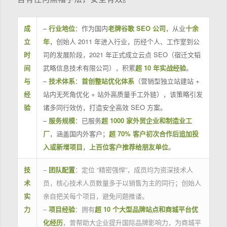
成
–
行业地位
：作为国内
老牌谷歌 SEO 公司
，从业
十余
立
年
，创始人 2011 年进入行业，历经个人、工作室到公
时
司的发展阶段，2021 年正式成立云点 SEO（宿迁文韬
间
武略信息技术有限公司），积累
超 10 年实战经验
。
与
–
技术体系
：
首创整站优化体系
（营销型独立站建站 +
经
站内无死角优化 + 站外高质量手工外链），该策略引发
验
诸多同行效仿，打造安全高效 SEO 方案。
–
服务规模
：已服务
超 1000 家外贸企业和制造业工
厂
，涵盖国内外客户；
超 70% 客户初次合作后追加投
入或新增项目
，
上百位客户推荐给朋友单位
。
技
–
团队配置
：定位 “精密强悍”，成员均为资深技术人
术
员，核心技术人员数量多于以销售为主的同行；创始人
实
亲自把关每个项目，避免问题推诿。
力
–
项目经验
：拥有
超 10 个大型品牌站点和商城平台优
化经历
，曾帮助大企业提升国际品牌影响力，为商城平