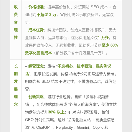
收
–
价格标准
：摒弃高价暴利，外贸网站 SEO 成本 + 合
费
理利润
不超过 2 万
，官网明确公示收费标准，无需议
合
价。
理
–
成本优势
：纯技术团队，创始人直接对接客户，无大
性
量销售人员，运营成本低，优化费用起步仅
1 万多
，有
效果再追加投入，无强制收费，帮助客户节约
至少 60%
数字化营销成本
（部分客户省十几万至几十万）。
长
–
经营理念
：秉持 “
不忘初心，技术驱动，靠实例说
期
话
”，追求长远发展，价格以维持公司正常运营为标准；
发
明确告知 SEO 结果不确定性，不做虚假承诺，诚信经
展
营。
理
–
创新策略
：紧跟行业趋势，自研「多语种视频营
念
销」，配合整站优化形成 “外贸大航海方案”，使独立站
询盘能力提升
30% 以上
；针对 AI 搜索发展，首创
GEO 针对性策略，通过 “品牌化独立站 + 高质量信息
源” 从 ChatGPT，Perplexity，Gemini，Copilot和