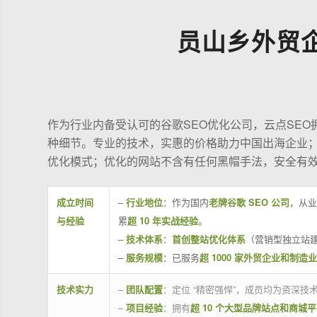
员山乡外贸
作为行业内备受认可的谷歌SEO优化公司，云点SE
种细节。专业的技术，实惠的价格助力中国出海企业
优化模式；优化的网站不含有任何黑帽手法，安全有
成立时间
–
行业地位
：作为国内
老牌谷歌 SEO 公司
，从业
与经验
累
超 10 年实战经验
。
–
技术体系
：
首创整站优化体系
（营销型独立站建
–
服务规模
：已服务
超 1000 家外贸企业和制造
技术实力
–
团队配置
：定位 “精密强悍”，成员均为资深
–
项目经验
：拥有
超 10 个大型品牌站点和商城