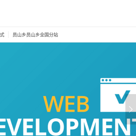
式
员山乡员山乡全国分站
下一页