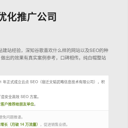
优化推广公司
站建站经验，深知谷歌喜欢什么样的网站以及SEO的种
，做出的效果有真实案例参考，口碑相传。纯白帽整站
21 年正式成立云点 SEO（宿迁文韬武略信息技术有限公司），积
造安全高效 SEO 方案。
位客户推荐给朋友单位
。
避免问题推诿。
量增长（月破 14 万流量）
，促进销售业绩。