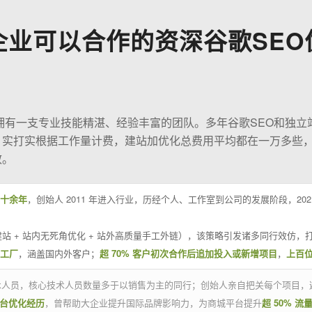
企业可以合作的资深谷歌SEO
O拥有一支专业技能精湛、经验丰富的团队。多年谷歌SEO和独立
；实打实根据工作量计费，建站加优化总费用平均都在一万多些
效。
十余年
，创始人 2011 年进入行业，历经个人、工作室到公司的发展阶段，20
站 + 站内无死角优化 + 站外高质量手工外链），该策略引发诸多同行效仿，打
业工厂
，涵盖国内外客户；
超 70% 客户初次合作后追加投入或新增项目
，
上百
技术人员，核心技术人员数量多于以销售为主的同行；创始人亲自把关每个项目，
平台优化经历
，曾帮助大企业提升国际品牌影响力，为商城平台提升
超 50% 流