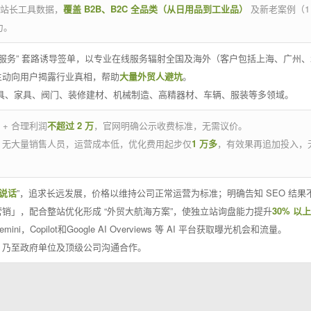
官方站长工具数据，
覆盖 B2B、B2C 全品类（从日用品到工业品）
及新老案例（1
力。
 线下服务” 套路诱导签单，以专业在线服务辐射全国及海外（客户包括上海、广
主动向用户揭露行业真相，帮助
大量外贸人避坑
。
工具、家具、阀门、装修建材、机械制造、高精器材、车辆、服装等多领域。
 + 合理利润
不超过 2 万
，官网明确公示收费标准，无需议价。
，无大量销售人员，运营成本低，优化费用起步仅
1 万多
，有效果再追加投入，
说话
”，追求长远发展，价格以维持公司正常运营为标准；明确告知 SEO 结
销」，配合整站优化形成 “外贸大航海方案”，使独立站询盘能力提升
30% 以上
emini，Copilot和Google AI Overviews 等 AI 平台获取曝光机会和流量。
，乃至政府单位及顶级公司沟通合作。