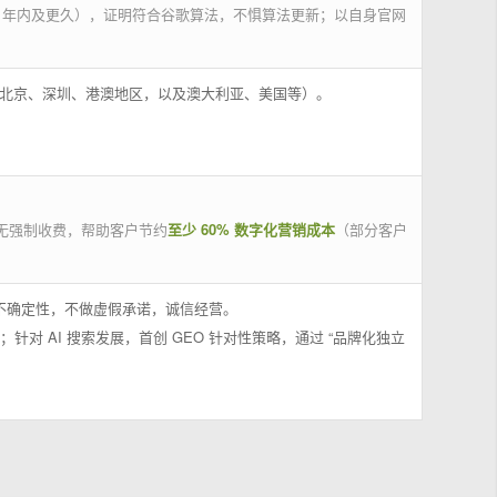
 年内及更久），证明符合谷歌算法，不惧算法更新；以自身官网
州、北京、深圳、港澳地区，以及澳大利亚、美国等）。
无强制收费，帮助客户节约
至少 60% 数字化营销成本
（部分客户
果不确定性，不做虚假承诺，诚信经营。
；针对 AI 搜索发展，首创 GEO 针对性策略，通过 “品牌化独立