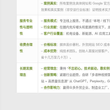
–
案例真实
：所有案例含具体网址和 Google 
效果和真实案例（非空谈行业标准）证明技术实
服务专业
–
服务模式
：专注线上服务，不通过 “本地 /
性与透明
–
行业贡献
：在圈内充斥噱头和套路的情况下，
性
–
客户行业覆盖
：机电设备、新能源、AI 应用
收费合理
–
价格标准
：摒弃高价暴利，外贸网站 SEO 成本
性
–
成本优势
：纯技术团队，创始人直接对接客户
省十几万至几十万）。
长期发展
–
经营理念
：秉持 “
不忘初心，技术驱动，靠实例
理念
–
创新策略
：紧跟行业趋势，自研「多语种视频营
站 + 高质量信息源” 从 ChatGPT，Perplexity，G
–
合作影响力
：赢得众多外贸企业、制造业工厂