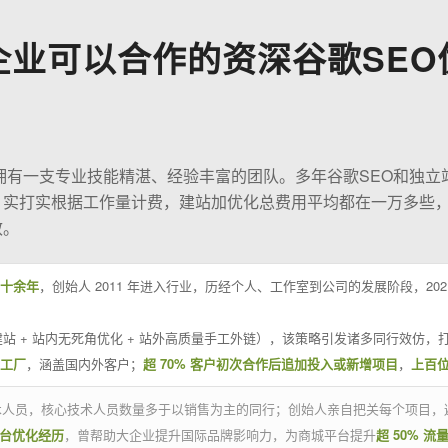
企业可以合作的资深谷歌SEO
O拥有一支专业技能精湛、经验丰富的团队。多年谷歌SEO和独立
；实打实根据工作量计费，建站加优化总费用平均都在一万多些
效。
十余年
，创始人 2011 年进入行业，历经个人、工作室到公司的发展阶段，20
站 + 站内无死角优化 + 站外高质量手工外链），该策略引发诸多同行效仿，打
业工厂
，涵盖国内外客户；
超 70% 客户初次合作后追加投入或新增项目
，
上百
技术人员，核心技术人员数量多于以销售为主的同行；创始人亲自把关每个项目，
平台优化经历
，曾帮助大企业提升国际品牌影响力，为商城平台提升
超 50% 流