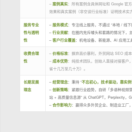
–
案例真实
：所有案例含具体网址和 Google 
效果和真实案例（非空谈行业标准）证明技术实
服务专业
–
服务模式
：专注线上服务，不通过 “本地 /
性与透明
–
行业贡献
：在圈内充斥噱头和套路的情况下，
性
–
客户行业覆盖
：机电设备、新能源、AI 应用
收费合理
–
价格标准
：摒弃高价暴利，外贸网站 SEO 成本
性
–
成本优势
：纯技术团队，创始人直接对接客户
省十几万至几十万）。
长期发展
–
经营理念
：秉持 “
不忘初心，技术驱动，靠实例
理念
–
创新策略
：紧跟行业趋势，自研「多语种视频营
站 + 高质量信息源” 从 ChatGPT，Perplexity，G
–
合作影响力
：赢得众多外贸企业、制造业工厂