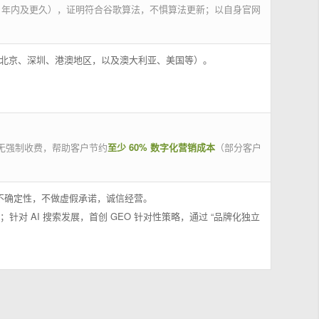
 年内及更久），证明符合谷歌算法，不惧算法更新；以自身官网
州、北京、深圳、港澳地区，以及澳大利亚、美国等）。
无强制收费，帮助客户节约
至少 60% 数字化营销成本
（部分客户
果不确定性，不做虚假承诺，诚信经营。
；针对 AI 搜索发展，首创 GEO 针对性策略，通过 “品牌化独立