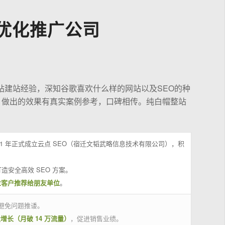
优化推广公司
站建站经验，深知谷歌喜欢什么样的网站以及SEO的种
，做出的效果有真实案例参考，口碑相传。纯白帽整站
21 年正式成立云点 SEO（宿迁文韬武略信息技术有限公司），积
造安全高效 SEO 方案。
位客户推荐给朋友单位
。
避免问题推诿。
量增长（月破 14 万流量）
，促进销售业绩。