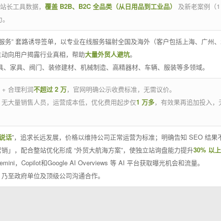
官方站长工具数据，
覆盖 B2B、B2C 全品类（从日用品到工业品）
及新老案例（1
力。
 线下服务” 套路诱导签单，以专业在线服务辐射全国及海外（客户包括上海、广
主动向用户揭露行业真相，帮助
大量外贸人避坑
。
工具、家具、阀门、装修建材、机械制造、高精器材、车辆、服装等多领域。
 + 合理利润
不超过 2 万
，官网明确公示收费标准，无需议价。
，无大量销售人员，运营成本低，优化费用起步仅
1 万多
，有效果再追加投入，
说话
”，追求长远发展，价格以维持公司正常运营为标准；明确告知 SEO 结
销」，配合整站优化形成 “外贸大航海方案”，使独立站询盘能力提升
30% 以上
emini，Copilot和Google AI Overviews 等 AI 平台获取曝光机会和流量。
，乃至政府单位及顶级公司沟通合作。