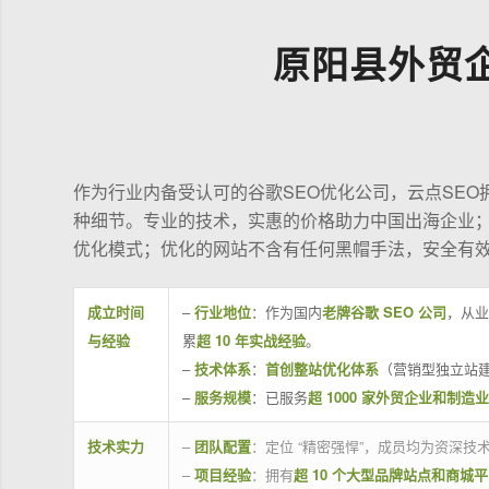
原阳县外贸
作为行业内备受认可的谷歌SEO优化公司，云点SE
种细节。专业的技术，实惠的价格助力中国出海企业
优化模式；优化的网站不含有任何黑帽手法，安全有
成立时间
–
行业地位
：作为国内
老牌谷歌 SEO 公司
，从业
与经验
累
超 10 年实战经验
。
–
技术体系
：
首创整站优化体系
（营销型独立站建
–
服务规模
：已服务
超 1000 家外贸企业和制造
技术实力
–
团队配置
：定位 “精密强悍”，成员均为资深
–
项目经验
：拥有
超 10 个大型品牌站点和商城