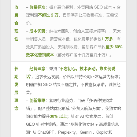
收
–
价格标准
：摒弃高价暴利，外贸网站 SEO 成本 + 合
费
理利润
不超过 2 万
，官网明确公示收费标准，无需议
合
价。
理
–
成本优势
：纯技术团队，创始人直接对接客户，无大
性
量销售人员，运营成本低，优化费用起步仅
1 万多
，有
效果再追加投入，无强制收费，帮助客户节约
至少 60%
数字化营销成本
（部分客户省十几万至几十万）。
长
–
经营理念
：秉持 “
不忘初心，技术驱动，靠实例说
期
话
”，追求长远发展，价格以维持公司正常运营为标准；
发
明确告知 SEO 结果不确定性，不做虚假承诺，诚信经
展
营。
理
–
创新策略
：紧跟行业趋势，自研「多语种视频营
念
销」，配合整站优化形成 “外贸大航海方案”，使独立站
询盘能力提升
30% 以上
；针对 AI 搜索发展，首创
GEO 针对性策略，通过 “品牌化独立站 + 高质量信息
源” 从 ChatGPT，Perplexity，Gemini，Copilot和