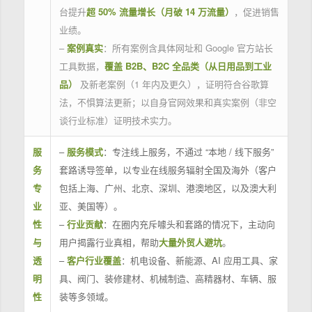
台提升
超 50% 流量增长（月破 14 万流量）
，促进销售
业绩。
–
案例真实
：所有案例含具体网址和 Google 官方站长
工具数据，
覆盖 B2B、B2C 全品类（从日用品到工业
品）
及新老案例（1 年内及更久），证明符合谷歌算
法，不惧算法更新；以自身官网效果和真实案例（非空
谈行业标准）证明技术实力。
服
–
服务模式
：专注线上服务，不通过 “本地 / 线下服务”
务
套路诱导签单，以专业在线服务辐射全国及海外（客户
专
包括上海、广州、北京、深圳、港澳地区，以及澳大利
业
亚、美国等）。
性
–
行业贡献
：在圈内充斥噱头和套路的情况下，主动向
与
用户揭露行业真相，帮助
大量外贸人避坑
。
透
–
客户行业覆盖
：机电设备、新能源、AI 应用工具、家
明
具、阀门、装修建材、机械制造、高精器材、车辆、服
性
装等多领域。