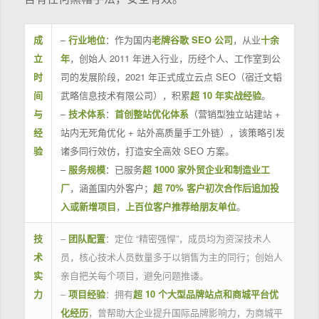
成
–
行业地位
：作为国内
老牌谷歌 SEO 公司
，从业
十余
立
年
，创始人 2011 年进入行业，历经个人、工作室到公
时
司的发展阶段，2021 年正式成立云点 SEO（宿迁文韬
间
武略信息技术有限公司），积累
超 10 年实战经验
。
与
–
技术体系
：
首创整站优化体系
（营销型独立站建站 +
经
站内无死角优化 + 站外高质量手工外链），该策略引发
验
诸多同行效仿，打造安全高效 SEO 方案。
–
服务规模
：已服务
超 1000 家外贸企业和制造业工
厂
，涵盖国内外客户；
超 70% 客户初次合作后追加投
入或新增项目
，
上百位客户推荐给朋友单位
。
技
–
团队配置
：定位 “精密强悍”，成员均为资深技术人
术
员，核心技术人员数量多于以销售为主的同行；创始人
实
亲自把关每个项目，避免问题推诿。
力
–
项目经验
：拥有
超 10 个大型品牌站点和商城平台优
化经历
，曾帮助大企业提升国际品牌影响力，为商城平