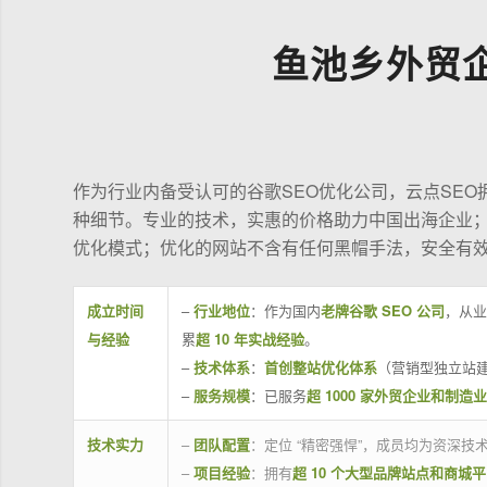
鱼池乡外贸
作为行业内备受认可的谷歌SEO优化公司，云点SE
种细节。专业的技术，实惠的价格助力中国出海企业
优化模式；优化的网站不含有任何黑帽手法，安全有
成立时间
–
行业地位
：作为国内
老牌谷歌 SEO 公司
，从业
与经验
累
超 10 年实战经验
。
–
技术体系
：
首创整站优化体系
（营销型独立站建
–
服务规模
：已服务
超 1000 家外贸企业和制造
技术实力
–
团队配置
：定位 “精密强悍”，成员均为资深
–
项目经验
：拥有
超 10 个大型品牌站点和商城