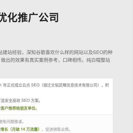
优化推广公司
站建站经验，深知谷歌喜欢什么样的网站以及SEO的种
，做出的效果有真实案例参考，口碑相传。纯白帽整站
21 年正式成立云点 SEO（宿迁文韬武略信息技术有限公司），积
造安全高效 SEO 方案。
位客户推荐给朋友单位
。
避免问题推诿。
量增长（月破 14 万流量）
，促进销售业绩。