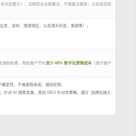
 年内及更久），证明符合谷歌算法，不惧算法更新；以自身官网
州、北京、深圳、港澳地区，以及澳大利亚、美国等）。
无强制收费，帮助客户节约
至少 60% 数字化营销成本
（部分客户
果不确定性，不做虚假承诺，诚信经营。
；针对 AI 搜索发展，首创 GEO 针对性策略，通过 “品牌化独立