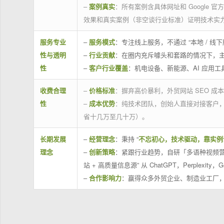
–
案例真实
：所有案例含具体网址和 Google 
效果和真实案例（非空谈行业标准）证明技术实
服务专业
–
服务模式
：专注线上服务，不通过 “本地 /
性与透明
–
行业贡献
：在圈内充斥噱头和套路的情况下，
性
–
客户行业覆盖
：机电设备、新能源、AI 应用
收费合理
–
价格标准
：摒弃高价暴利，外贸网站 SEO 成本
性
–
成本优势
：纯技术团队，创始人直接对接客户
省十几万至几十万）。
长期发展
–
经营理念
：秉持 “
不忘初心，技术驱动，靠实例
理念
–
创新策略
：紧跟行业趋势，自研「多语种视频营
站 + 高质量信息源” 从 ChatGPT，Perplexity，G
–
合作影响力
：赢得众多外贸企业、制造业工厂