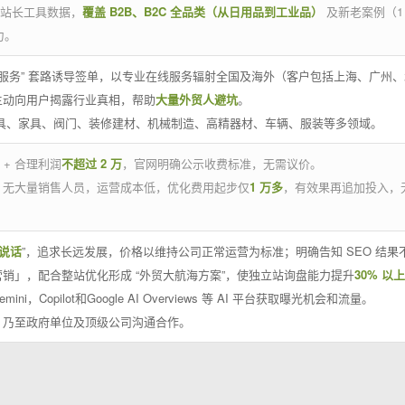
官方站长工具数据，
覆盖 B2B、B2C 全品类（从日用品到工业品）
及新老案例（1
力。
 线下服务” 套路诱导签单，以专业在线服务辐射全国及海外（客户包括上海、广
主动向用户揭露行业真相，帮助
大量外贸人避坑
。
工具、家具、阀门、装修建材、机械制造、高精器材、车辆、服装等多领域。
 + 合理利润
不超过 2 万
，官网明确公示收费标准，无需议价。
，无大量销售人员，运营成本低，优化费用起步仅
1 万多
，有效果再追加投入，
说话
”，追求长远发展，价格以维持公司正常运营为标准；明确告知 SEO 结
销」，配合整站优化形成 “外贸大航海方案”，使独立站询盘能力提升
30% 以上
emini，Copilot和Google AI Overviews 等 AI 平台获取曝光机会和流量。
，乃至政府单位及顶级公司沟通合作。