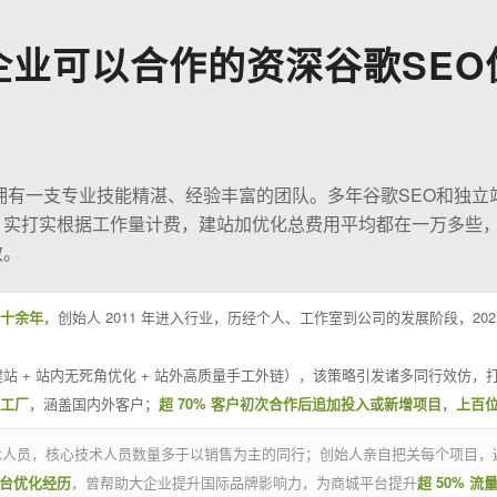
企业可以合作的资深谷歌SEO
O拥有一支专业技能精湛、经验丰富的团队。多年谷歌SEO和独立
；实打实根据工作量计费，建站加优化总费用平均都在一万多些
效。
十余年
，创始人 2011 年进入行业，历经个人、工作室到公司的发展阶段，20
站 + 站内无死角优化 + 站外高质量手工外链），该策略引发诸多同行效仿，打
业工厂
，涵盖国内外客户；
超 70% 客户初次合作后追加投入或新增项目
，
上百
技术人员，核心技术人员数量多于以销售为主的同行；创始人亲自把关每个项目，
平台优化经历
，曾帮助大企业提升国际品牌影响力，为商城平台提升
超 50% 流