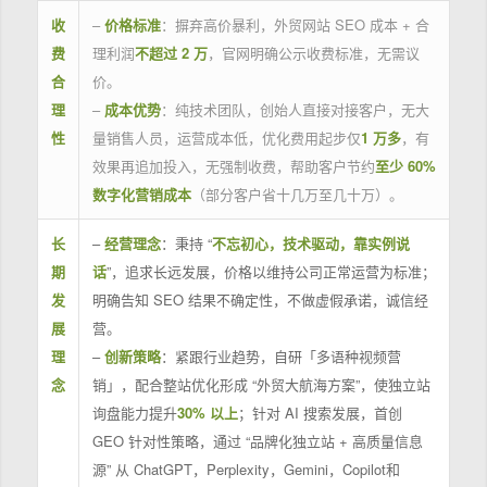
收
–
价格标准
：摒弃高价暴利，外贸网站 SEO 成本 + 合
费
理利润
不超过 2 万
，官网明确公示收费标准，无需议
合
价。
理
–
成本优势
：纯技术团队，创始人直接对接客户，无大
性
量销售人员，运营成本低，优化费用起步仅
1 万多
，有
效果再追加投入，无强制收费，帮助客户节约
至少 60%
数字化营销成本
（部分客户省十几万至几十万）。
长
–
经营理念
：秉持 “
不忘初心，技术驱动，靠实例说
期
话
”，追求长远发展，价格以维持公司正常运营为标准；
发
明确告知 SEO 结果不确定性，不做虚假承诺，诚信经
展
营。
理
–
创新策略
：紧跟行业趋势，自研「多语种视频营
念
销」，配合整站优化形成 “外贸大航海方案”，使独立站
询盘能力提升
30% 以上
；针对 AI 搜索发展，首创
GEO 针对性策略，通过 “品牌化独立站 + 高质量信息
源” 从 ChatGPT，Perplexity，Gemini，Copilot和