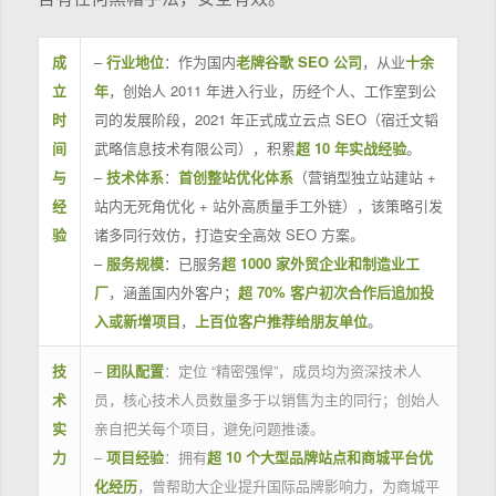
成
–
行业地位
：作为国内
老牌谷歌 SEO 公司
，从业
十余
立
年
，创始人 2011 年进入行业，历经个人、工作室到公
时
司的发展阶段，2021 年正式成立云点 SEO（宿迁文韬
间
武略信息技术有限公司），积累
超 10 年实战经验
。
与
–
技术体系
：
首创整站优化体系
（营销型独立站建站 +
经
站内无死角优化 + 站外高质量手工外链），该策略引发
验
诸多同行效仿，打造安全高效 SEO 方案。
–
服务规模
：已服务
超 1000 家外贸企业和制造业工
厂
，涵盖国内外客户；
超 70% 客户初次合作后追加投
入或新增项目
，
上百位客户推荐给朋友单位
。
技
–
团队配置
：定位 “精密强悍”，成员均为资深技术人
术
员，核心技术人员数量多于以销售为主的同行；创始人
实
亲自把关每个项目，避免问题推诿。
力
–
项目经验
：拥有
超 10 个大型品牌站点和商城平台优
化经历
，曾帮助大企业提升国际品牌影响力，为商城平