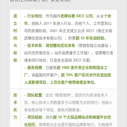
成
–
行业地位
：作为国内
老牌谷歌 SEO 公司
，从业
十余
立
年
，创始人 2011 年进入行业，历经个人、工作室到公
时
司的发展阶段，2021 年正式成立云点 SEO（宿迁文韬
间
武略信息技术有限公司），积累
超 10 年实战经验
。
与
–
技术体系
：
首创整站优化体系
（营销型独立站建站 +
经
站内无死角优化 + 站外高质量手工外链），该策略引发
验
诸多同行效仿，打造安全高效 SEO 方案。
–
服务规模
：已服务
超 1000 家外贸企业和制造业工
厂
，涵盖国内外客户；
超 70% 客户初次合作后追加投
入或新增项目
，
上百位客户推荐给朋友单位
。
技
–
团队配置
：定位 “精密强悍”，成员均为资深技术人
术
员，核心技术人员数量多于以销售为主的同行；创始人
实
亲自把关每个项目，避免问题推诿。
力
–
项目经验
：拥有
超 10 个大型品牌站点和商城平台优
化经历
，曾帮助大企业提升国际品牌影响力，为商城平