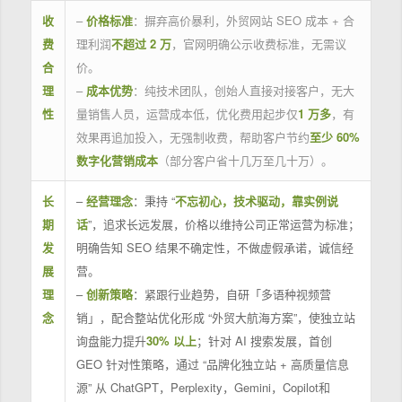
收
–
价格标准
：摒弃高价暴利，外贸网站 SEO 成本 + 合
费
理利润
不超过 2 万
，官网明确公示收费标准，无需议
合
价。
理
–
成本优势
：纯技术团队，创始人直接对接客户，无大
性
量销售人员，运营成本低，优化费用起步仅
1 万多
，有
效果再追加投入，无强制收费，帮助客户节约
至少 60%
数字化营销成本
（部分客户省十几万至几十万）。
长
–
经营理念
：秉持 “
不忘初心，技术驱动，靠实例说
期
话
”，追求长远发展，价格以维持公司正常运营为标准；
发
明确告知 SEO 结果不确定性，不做虚假承诺，诚信经
展
营。
理
–
创新策略
：紧跟行业趋势，自研「多语种视频营
念
销」，配合整站优化形成 “外贸大航海方案”，使独立站
询盘能力提升
30% 以上
；针对 AI 搜索发展，首创
GEO 针对性策略，通过 “品牌化独立站 + 高质量信息
源” 从 ChatGPT，Perplexity，Gemini，Copilot和