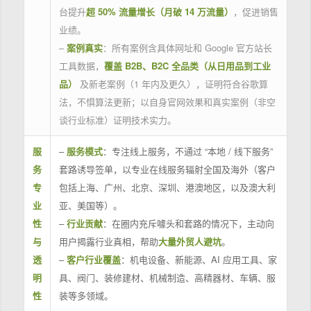
台提升
超 50% 流量增长（月破 14 万流量）
，促进销售
业绩。
–
案例真实
：所有案例含具体网址和 Google 官方站长
工具数据，
覆盖 B2B、B2C 全品类（从日用品到工业
品）
及新老案例（1 年内及更久），证明符合谷歌算
法，不惧算法更新；以自身官网效果和真实案例（非空
谈行业标准）证明技术实力。
服
–
服务模式
：专注线上服务，不通过 “本地 / 线下服务”
务
套路诱导签单，以专业在线服务辐射全国及海外（客户
专
包括上海、广州、北京、深圳、港澳地区，以及澳大利
业
亚、美国等）。
性
–
行业贡献
：在圈内充斥噱头和套路的情况下，主动向
与
用户揭露行业真相，帮助
大量外贸人避坑
。
透
–
客户行业覆盖
：机电设备、新能源、AI 应用工具、家
明
具、阀门、装修建材、机械制造、高精器材、车辆、服
性
装等多领域。