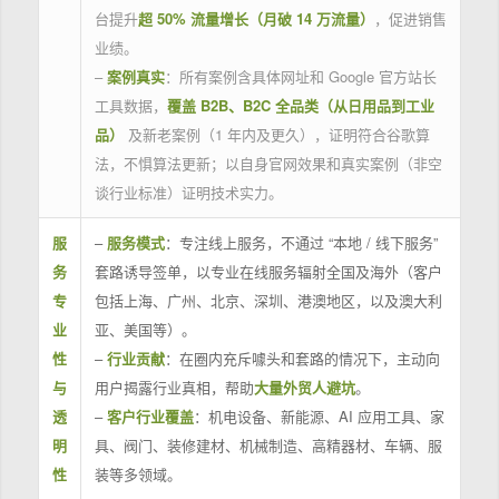
台提升
超 50% 流量增长（月破 14 万流量）
，促进销售
业绩。
–
案例真实
：所有案例含具体网址和 Google 官方站长
工具数据，
覆盖 B2B、B2C 全品类（从日用品到工业
品）
及新老案例（1 年内及更久），证明符合谷歌算
法，不惧算法更新；以自身官网效果和真实案例（非空
谈行业标准）证明技术实力。
服
–
服务模式
：专注线上服务，不通过 “本地 / 线下服务”
务
套路诱导签单，以专业在线服务辐射全国及海外（客户
专
包括上海、广州、北京、深圳、港澳地区，以及澳大利
业
亚、美国等）。
性
–
行业贡献
：在圈内充斥噱头和套路的情况下，主动向
与
用户揭露行业真相，帮助
大量外贸人避坑
。
透
–
客户行业覆盖
：机电设备、新能源、AI 应用工具、家
明
具、阀门、装修建材、机械制造、高精器材、车辆、服
性
装等多领域。