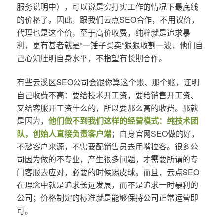
服务说明中），可以说是实打实工作的情况下最底线
的价格了。因此，跟我们云点SEO合作，不用议价，
代理也是这个价。至于高价收费，纯粹就是追求暴
利，更有甚者就是“一锤子买卖”狠狠收割一波，他们自
己心知肚明自身水平，不指望有长期合作。
有些云溪区SEO公司会跟你算这个账、那个账，证明
自己收费不高：要给技术开工资，要给销售开工资、
又给客服开工资什么的，所以要那么高的收费。那就
是因为，
他们做不到我们这样的经营模式：纯技术团
队，创始人直接负责客户端
；自身官网SEO做的好，
不愁客户来源，不需要配销售员去用嘴拉客。很多公
司因为做的不专业，产生很多问题，才需要所谓的专
门客服去应对，必要的时候踢皮球。而且，云点SEO
在理念中就是追求长远发展，而不是追求一时暴利的
公司；价格制定的标准就是能够保持公司正常运营即
可。