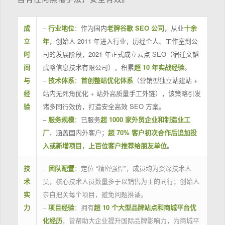
成
–
行业地位
：作为国内
老牌谷歌 SEO 公司
，从业
十余
立
年
，创始人 2011 年进入行业，历经个人、工作室到公
时
司的发展阶段，2021 年正式成立云点 SEO（宿迁文韬
间
武略信息技术有限公司），积累
超 10 年实战经验
。
与
–
技术体系
：
首创整站优化体系
（营销型独立站建站 +
经
站内无死角优化 + 站外高质量手工外链），该策略引发
验
诸多同行效仿，打造安全高效 SEO 方案。
–
服务规模
：已服务
超 1000 家外贸企业和制造业工
厂
，涵盖国内外客户；
超 70% 客户初次合作后追加投
入或新增项目
，
上百位客户推荐给朋友单位
。
技
–
团队配置
：定位 “精密强悍”，成员均为资深技术人
术
员，核心技术人员数量多于以销售为主的同行；创始人
实
亲自把关每个项目，避免问题推诿。
力
–
项目经验
：拥有
超 10 个大型品牌站点和商城平台优
化经历
，曾帮助大企业提升国际品牌影响力，为商城平