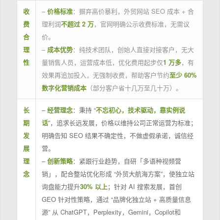
收
–
价格标准
：摒弃高价暴利，外贸网站 SEO 成本 + 合
费
理利润
不超过 2 万
，官网明确公示收费标准，无需议
合
价。
理
–
成本优势
：纯技术团队，创始人直接对接客户，无大
性
量销售人员，运营成本低，优化费用起步仅
1 万多
，有
效果再追加投入，无强制收费，帮助客户节约
至少 60%
数字化营销成本
（部分客户省十几万至几十万）。
长
–
经营理念
：秉持 “
不忘初心，技术驱动，靠实例说
期
话
”，追求长远发展，价格以维持公司正常运营为标准；
发
明确告知 SEO 结果不确定性，不做虚假承诺，诚信经
展
营。
理
–
创新策略
：紧跟行业趋势，自研「多语种视频营
念
销」，配合整站优化形成 “外贸大航海方案”，使独立站
询盘能力提升
30% 以上
；针对 AI 搜索发展，首创
GEO 针对性策略，通过 “品牌化独立站 + 高质量信息
源” 从 ChatGPT，Perplexity，Gemini，Copilot和