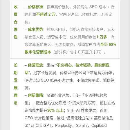
收
–
价格标准
：摒弃高价暴利，外贸网站 SEO 成本 + 合
费
理利润
不超过 2 万
，官网明确公示收费标准，无需议
合
价。
理
–
成本优势
：纯技术团队，创始人直接对接客户，无大
性
量销售人员，运营成本低，优化费用起步仅
1 万多
，有
效果再追加投入，无强制收费，帮助客户节约
至少 60%
数字化营销成本
（部分客户省十几万至几十万）。
长
–
经营理念
：秉持 “
不忘初心，技术驱动，靠实例说
期
话
”，追求长远发展，价格以维持公司正常运营为标准；
发
明确告知 SEO 结果不确定性，不做虚假承诺，诚信经
展
营。
理
–
创新策略
：紧跟行业趋势，自研「多语种视频营
念
销」，配合整站优化形成 “外贸大航海方案”，使独立站
询盘能力提升
30% 以上
；针对 AI 搜索发展，首创
GEO 针对性策略，通过 “品牌化独立站 + 高质量信息
源” 从 ChatGPT，Perplexity，Gemini，Copilot和