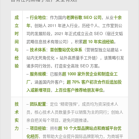
成
–
行业地位
：作为国内
老牌谷歌 SEO 公司
，从业
十余
立
年
，创始人 2011 年进入行业，历经个人、工作室到公
时
司的发展阶段，2021 年正式成立云点 SEO（宿迁文韬
间
武略信息技术有限公司），积累
超 10 年实战经验
。
与
–
技术体系
：
首创整站优化体系
（营销型独立站建站 +
经
站内无死角优化 + 站外高质量手工外链），该策略引发
验
诸多同行效仿，打造安全高效 SEO 方案。
–
服务规模
：已服务
超 1000 家外贸企业和制造业工
厂
，涵盖国内外客户；
超 70% 客户初次合作后追加投
入或新增项目
，
上百位客户推荐给朋友单位
。
技
–
团队配置
：定位 “精密强悍”，成员均为资深技术人
术
员，核心技术人员数量多于以销售为主的同行；创始人
实
亲自把关每个项目，避免问题推诿。
力
–
项目经验
：拥有
超 10 个大型品牌站点和商城平台优
化经历
，曾帮助大企业提升国际品牌影响力，为商城平