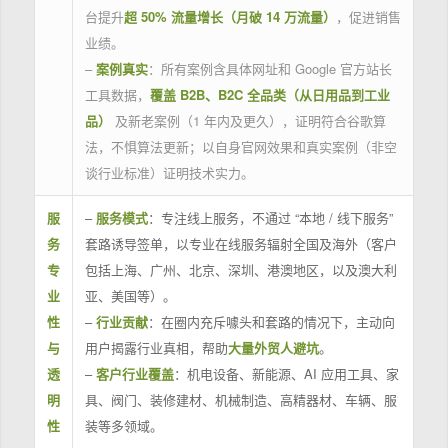
台提升
超 50% 流量增长（月破 14 万流量）
，促进销售
业绩。
–
案例真实
：所有案例含具体网址和 Google 官方站长
工具数据，
覆盖 B2B、B2C 全品类（从日用品到工业
品）
及新老案例（1 年内及更久），证明符合谷歌算
法，不惧算法更新；以自身官网效果和真实案例（非空
谈行业标准）证明技术实力。
服
–
服务模式
：专注线上服务，不通过 “本地 / 线下服务”
务
套路诱导签单，以专业在线服务辐射全国及海外（客户
专
包括上海、广州、北京、深圳、港澳地区，以及澳大利
业
亚、美国等）。
性
–
行业贡献
：在圈内充斥噱头和套路的情况下，主动向
与
用户揭露行业真相，帮助
大量外贸人避坑
。
透
–
客户行业覆盖
：机电设备、新能源、AI 应用工具、家
明
具、阀门、装修建材、机械制造、高精器材、车辆、服
性
装等多领域。