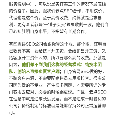
服务说明中），可以说是实打实工作的情况下最底线
的价格了。因此，跟我们云点SEO合作，不用议价，
代理也是这个价。至于高价收费，纯粹就是追求暴
利，更有甚者就是“一锤子买卖”狠狠收割一波，他们自
己心知肚明自身水平，不指望有长期合作。
有些盂县SEO公司会跟你算这个账、那个账，证明自
己收费不高：要给技术开工资，要给销售开工资、又
给客服开工资什么的，所以要那么高的收费。那就是
因为，
他们做不到我们这样的经营模式：纯技术团
队，创始人直接负责客户端
；自身官网SEO做的好，
不愁客户来源，不需要配销售员去用嘴拉客。很多公
司因为做的不专业，产生很多问题，才需要所谓的专
门客服去应对，必要的时候踢皮球。而且，云点SEO
在理念中就是追求长远发展，而不是追求一时暴利的
公司；价格制定的标准就是能够保持公司正常运营即
可。