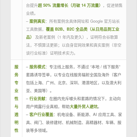
台提升
超 50% 流量增长（月破 14 万流量）
，促进销售
业绩。
–
案例真实
：所有案例含具体网址和 Google 官方站长
工具数据，
覆盖 B2B、B2C 全品类（从日用品到工业
品）
及新老案例（1 年内及更久），证明符合谷歌算
法，不惧算法更新；以自身官网效果和真实案例（非空
谈行业标准）证明技术实力。
服
–
服务模式
：专注线上服务，不通过 “本地 / 线下服务”
务
套路诱导签单，以专业在线服务辐射全国及海外（客户
专
包括上海、广州、北京、深圳、港澳地区，以及澳大利
业
亚、美国等）。
性
–
行业贡献
：在圈内充斥噱头和套路的情况下，主动向
与
用户揭露行业真相，帮助
大量外贸人避坑
。
透
–
客户行业覆盖
：机电设备、新能源、AI 应用工具、家
明
具、阀门、装修建材、机械制造、高精器材、车辆、服
性
装等多领域。