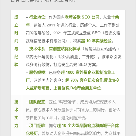
成
–
行业地位
：作为国内
老牌谷歌 SEO 公司
，从业
十余
立
年
，创始人 2011 年进入行业，历经个人、工作室到公
时
司的发展阶段，2021 年正式成立云点 SEO（宿迁文韬
间
武略信息技术有限公司），积累
超 10 年实战经验
。
与
–
技术体系
：
首创整站优化体系
（营销型独立站建站 +
经
站内无死角优化 + 站外高质量手工外链），该策略引发
验
诸多同行效仿，打造安全高效 SEO 方案。
–
服务规模
：已服务
超 1000 家外贸企业和制造业工
厂
，涵盖国内外客户；
超 70% 客户初次合作后追加投
入或新增项目
，
上百位客户推荐给朋友单位
。
技
–
团队配置
：定位 “精密强悍”，成员均为资深技术人
术
员，核心技术人员数量多于以销售为主的同行；创始人
实
亲自把关每个项目，避免问题推诿。
力
–
项目经验
：拥有
超 10 个大型品牌站点和商城平台优
化经历
，曾帮助大企业提升国际品牌影响力，为商城平