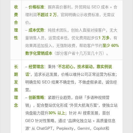
收
–
价格标准
：摒弃高价暴利，外贸网站 SEO 成本 + 合
费
理利润
不超过 2 万
，官网明确公示收费标准，无需议
合
价。
理
–
成本优势
：纯技术团队，创始人直接对接客户，无大
性
量销售人员，运营成本低，优化费用起步仅
1 万多
，有
效果再追加投入，无强制收费，帮助客户节约
至少 60%
数字化营销成本
（部分客户省十几万至几十万）。
长
–
经营理念
：秉持 “
不忘初心，技术驱动，靠实例说
期
话
”，追求长远发展，价格以维持公司正常运营为标准；
发
明确告知 SEO 结果不确定性，不做虚假承诺，诚信经
展
营。
理
–
创新策略
：紧跟行业趋势，自研「多语种视频营
念
销」，配合整站优化形成 “外贸大航海方案”，使独立站
询盘能力提升
30% 以上
；针对 AI 搜索发展，首创
GEO 针对性策略，通过 “品牌化独立站 + 高质量信息
源” 从 ChatGPT，Perplexity，Gemini，Copilot和