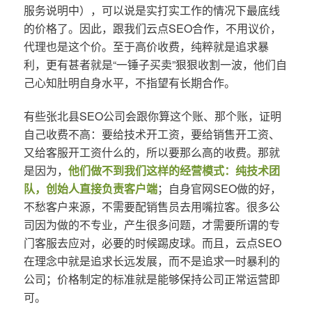
服务说明中），可以说是实打实工作的情况下最底线
的价格了。因此，跟我们云点SEO合作，不用议价，
代理也是这个价。至于高价收费，纯粹就是追求暴
利，更有甚者就是“一锤子买卖”狠狠收割一波，他们自
己心知肚明自身水平，不指望有长期合作。
有些张北县SEO公司会跟你算这个账、那个账，证明
自己收费不高：要给技术开工资，要给销售开工资、
又给客服开工资什么的，所以要那么高的收费。那就
是因为，
他们做不到我们这样的经营模式：纯技术团
队，创始人直接负责客户端
；自身官网SEO做的好，
不愁客户来源，不需要配销售员去用嘴拉客。很多公
司因为做的不专业，产生很多问题，才需要所谓的专
门客服去应对，必要的时候踢皮球。而且，云点SEO
在理念中就是追求长远发展，而不是追求一时暴利的
公司；价格制定的标准就是能够保持公司正常运营即
可。