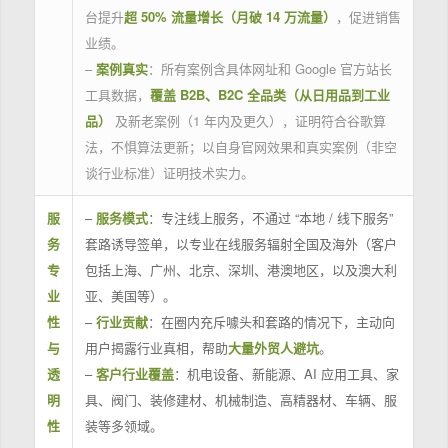
台提升
超 50% 流量增长（月破 14 万流量）
，促进销售
业绩。
–
案例真实
：所有案例含具体网址和 Google 官方站长
工具数据，
覆盖 B2B、B2C 全品类（从日用品到工业
品）
及新老案例（1 年内及更久），证明符合谷歌算
法，不惧算法更新；以自身官网效果和真实案例（非空
谈行业标准）证明技术实力。
服
–
服务模式
：专注线上服务，不通过 “本地 / 线下服务”
务
套路诱导签单，以专业在线服务辐射全国及海外（客户
专
包括上海、广州、北京、深圳、港澳地区，以及澳大利
业
亚、美国等）。
性
–
行业贡献
：在圈内充斥噱头和套路的情况下，主动向
与
用户揭露行业真相，帮助
大量外贸人避坑
。
透
–
客户行业覆盖
：机电设备、新能源、AI 应用工具、家
明
具、阀门、装修建材、机械制造、高精器材、车辆、服
性
装等多领域。