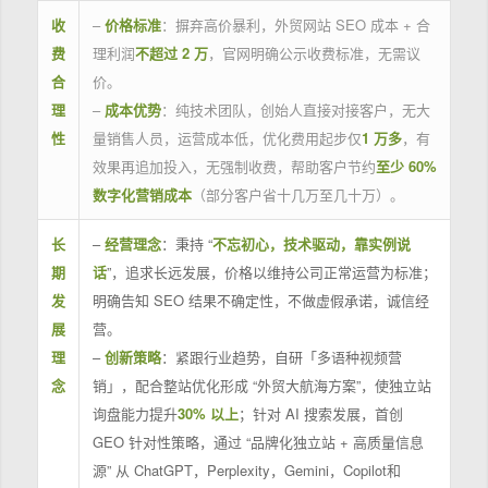
收
–
价格标准
：摒弃高价暴利，外贸网站 SEO 成本 + 合
费
理利润
不超过 2 万
，官网明确公示收费标准，无需议
合
价。
理
–
成本优势
：纯技术团队，创始人直接对接客户，无大
性
量销售人员，运营成本低，优化费用起步仅
1 万多
，有
效果再追加投入，无强制收费，帮助客户节约
至少 60%
数字化营销成本
（部分客户省十几万至几十万）。
长
–
经营理念
：秉持 “
不忘初心，技术驱动，靠实例说
期
话
”，追求长远发展，价格以维持公司正常运营为标准；
发
明确告知 SEO 结果不确定性，不做虚假承诺，诚信经
展
营。
理
–
创新策略
：紧跟行业趋势，自研「多语种视频营
念
销」，配合整站优化形成 “外贸大航海方案”，使独立站
询盘能力提升
30% 以上
；针对 AI 搜索发展，首创
GEO 针对性策略，通过 “品牌化独立站 + 高质量信息
源” 从 ChatGPT，Perplexity，Gemini，Copilot和