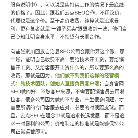
服务说明中），可以说是实打实工作的情况下最底线
的价格了。因此，跟我们云点SEO合作，不用议价，
代理也是这个价。至于高价收费，纯粹就是追求暴
利，更有甚者就是“一锤子买卖”狠狠收割一波，他们自
己心知肚明自身水平，不指望有长期合作。
有些张家川回族自治县SEO公司会跟你算这个账、那
个账，证明自己收费不高：要给技术开工资，要给销
售开工资、又给客服开工资什么的，所以要那么高的
收费。那就是因为，
他们做不到我们这样的经营模
式：纯技术团队，创始人直接负责客户端
；自身官网
SEO做的好，不愁客户来源，不需要配销售员去用嘴
拉客。很多公司因为做的不专业，产生很多问题，才
需要所谓的专门客服去应对，必要的时候踢皮球。而
且，云点SEO在理念中就是追求长远发展，而不是追
求一时暴利的公司；价格制定的标准就是能够保持公
司正常运营即可。