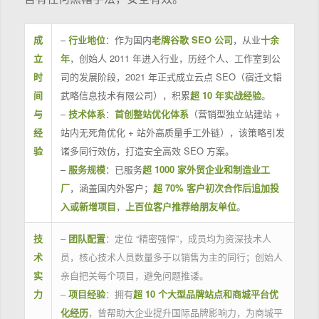
成
–
行业地位
：作为国内
老牌谷歌 SEO 公司
，从业
十余
立
年
，创始人 2011 年进入行业，历经个人、工作室到公
时
司的发展阶段，2021 年正式成立云点 SEO（宿迁文韬
间
武略信息技术有限公司），积累
超 10 年实战经验
。
与
–
技术体系
：
首创整站优化体系
（营销型独立站建站 +
经
站内无死角优化 + 站外高质量手工外链），该策略引发
验
诸多同行效仿，打造安全高效 SEO 方案。
–
服务规模
：已服务
超 1000 家外贸企业和制造业工
厂
，涵盖国内外客户；
超 70% 客户初次合作后追加投
入或新增项目
，
上百位客户推荐给朋友单位
。
技
–
团队配置
：定位 “精密强悍”，成员均为资深技术人
术
员，核心技术人员数量多于以销售为主的同行；创始人
实
亲自把关每个项目，避免问题推诿。
力
–
项目经验
：拥有
超 10 个大型品牌站点和商城平台优
化经历
，曾帮助大企业提升国际品牌影响力，为商城平