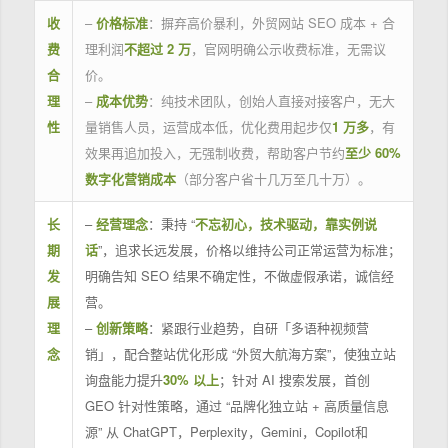
收
–
价格标准
：摒弃高价暴利，外贸网站 SEO 成本 + 合
费
理利润
不超过 2 万
，官网明确公示收费标准，无需议
合
价。
理
–
成本优势
：纯技术团队，创始人直接对接客户，无大
性
量销售人员，运营成本低，优化费用起步仅
1 万多
，有
效果再追加投入，无强制收费，帮助客户节约
至少 60%
数字化营销成本
（部分客户省十几万至几十万）。
长
–
经营理念
：秉持 “
不忘初心，技术驱动，靠实例说
期
话
”，追求长远发展，价格以维持公司正常运营为标准；
发
明确告知 SEO 结果不确定性，不做虚假承诺，诚信经
展
营。
理
–
创新策略
：紧跟行业趋势，自研「多语种视频营
念
销」，配合整站优化形成 “外贸大航海方案”，使独立站
询盘能力提升
30% 以上
；针对 AI 搜索发展，首创
GEO 针对性策略，通过 “品牌化独立站 + 高质量信息
源” 从 ChatGPT，Perplexity，Gemini，Copilot和