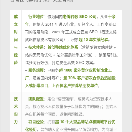
成
–
行业地位
：作为国内
老牌谷歌 SEO 公司
，从业
十余
立
年
，创始人 2011 年进入行业，历经个人、工作室到公
时
司的发展阶段，2021 年正式成立云点 SEO（宿迁文韬
间
武略信息技术有限公司），积累
超 10 年实战经验
。
与
–
技术体系
：
首创整站优化体系
（营销型独立站建站 +
经
站内无死角优化 + 站外高质量手工外链），该策略引发
验
诸多同行效仿，打造安全高效 SEO 方案。
–
服务规模
：已服务
超 1000 家外贸企业和制造业工
厂
，涵盖国内外客户；
超 70% 客户初次合作后追加投
入或新增项目
，
上百位客户推荐给朋友单位
。
技
–
团队配置
：定位 “精密强悍”，成员均为资深技术人
术
员，核心技术人员数量多于以销售为主的同行；创始人
实
亲自把关每个项目，避免问题推诿。
力
–
项目经验
：拥有
超 10 个大型品牌站点和商城平台优
化经历
，曾帮助大企业提升国际品牌影响力，为商城平