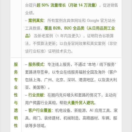
台提升
超 50% 流量增长（月破 14 万流量）
，促进销售
业绩。
–
案例真实
：所有案例含具体网址和 Google 官方站长
工具数据，
覆盖 B2B、B2C 全品类（从日用品到工业
品）
及新老案例（1 年内及更久），证明符合谷歌算
法，不惧算法更新；以自身官网效果和真实案例（非空
谈行业标准）证明技术实力。
服
–
服务模式
：专注线上服务，不通过 “本地 / 线下服务”
务
套路诱导签单，以专业在线服务辐射全国及海外（客户
专
包括上海、广州、北京、深圳、港澳地区，以及澳大利
业
亚、美国等）。
性
–
行业贡献
：在圈内充斥噱头和套路的情况下，主动向
与
用户揭露行业真相，帮助
大量外贸人避坑
。
透
–
客户行业覆盖
：机电设备、新能源、AI 应用工具、家
明
具、阀门、装修建材、机械制造、高精器材、车辆、服
性
装等多领域。