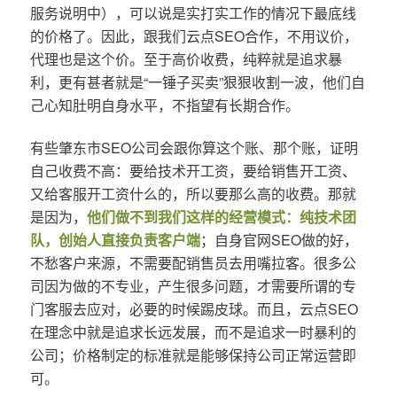
服务说明中），可以说是实打实工作的情况下最底线
的价格了。因此，跟我们云点SEO合作，不用议价，
代理也是这个价。至于高价收费，纯粹就是追求暴
利，更有甚者就是“一锤子买卖”狠狠收割一波，他们自
己心知肚明自身水平，不指望有长期合作。
有些肇东市SEO公司会跟你算这个账、那个账，证明
自己收费不高：要给技术开工资，要给销售开工资、
又给客服开工资什么的，所以要那么高的收费。那就
是因为，
他们做不到我们这样的经营模式：纯技术团
队，创始人直接负责客户端
；自身官网SEO做的好，
不愁客户来源，不需要配销售员去用嘴拉客。很多公
司因为做的不专业，产生很多问题，才需要所谓的专
门客服去应对，必要的时候踢皮球。而且，云点SEO
在理念中就是追求长远发展，而不是追求一时暴利的
公司；价格制定的标准就是能够保持公司正常运营即
可。