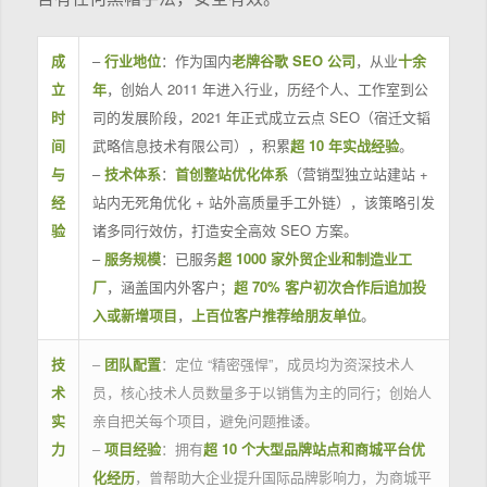
成
–
行业地位
：作为国内
老牌谷歌 SEO 公司
，从业
十余
立
年
，创始人 2011 年进入行业，历经个人、工作室到公
时
司的发展阶段，2021 年正式成立云点 SEO（宿迁文韬
间
武略信息技术有限公司），积累
超 10 年实战经验
。
与
–
技术体系
：
首创整站优化体系
（营销型独立站建站 +
经
站内无死角优化 + 站外高质量手工外链），该策略引发
验
诸多同行效仿，打造安全高效 SEO 方案。
–
服务规模
：已服务
超 1000 家外贸企业和制造业工
厂
，涵盖国内外客户；
超 70% 客户初次合作后追加投
入或新增项目
，
上百位客户推荐给朋友单位
。
技
–
团队配置
：定位 “精密强悍”，成员均为资深技术人
术
员，核心技术人员数量多于以销售为主的同行；创始人
实
亲自把关每个项目，避免问题推诿。
力
–
项目经验
：拥有
超 10 个大型品牌站点和商城平台优
化经历
，曾帮助大企业提升国际品牌影响力，为商城平