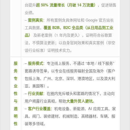
台提升
超 50% 流量增长（月破 14 万流量）
，促进销售
业绩。
–
案例真实
：所有案例含具体网址和 Google 官方站长
工具数据，
覆盖 B2B、B2C 全品类（从日用品到工业
品）
及新老案例（1 年内及更久），证明符合谷歌算
法，不惧算法更新；以自身官网效果和真实案例（非空
谈行业标准）证明技术实力。
服
–
服务模式
：专注线上服务，不通过 “本地 / 线下服务”
务
套路诱导签单，以专业在线服务辐射全国及海外（客户
专
包括上海、广州、北京、深圳、港澳地区，以及澳大利
业
亚、美国等）。
性
–
行业贡献
：在圈内充斥噱头和套路的情况下，主动向
与
用户揭露行业真相，帮助
大量外贸人避坑
。
透
–
客户行业覆盖
：机电设备、新能源、AI 应用工具、家
明
具、阀门、装修建材、机械制造、高精器材、车辆、服
性
装等多领域。