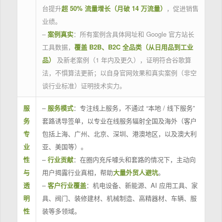
台提升
超 50% 流量增长（月破 14 万流量）
，促进销售
业绩。
–
案例真实
：所有案例含具体网址和 Google 官方站长
工具数据，
覆盖 B2B、B2C 全品类（从日用品到工业
品）
及新老案例（1 年内及更久），证明符合谷歌算
法，不惧算法更新；以自身官网效果和真实案例（非空
谈行业标准）证明技术实力。
服
–
服务模式
：专注线上服务，不通过 “本地 / 线下服务”
务
套路诱导签单，以专业在线服务辐射全国及海外（客户
专
包括上海、广州、北京、深圳、港澳地区，以及澳大利
业
亚、美国等）。
性
–
行业贡献
：在圈内充斥噱头和套路的情况下，主动向
与
用户揭露行业真相，帮助
大量外贸人避坑
。
透
–
客户行业覆盖
：机电设备、新能源、AI 应用工具、家
明
具、阀门、装修建材、机械制造、高精器材、车辆、服
性
装等多领域。