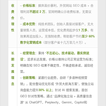
收
–
价格标准
：摒弃高价暴利，外贸网站 SEO 成本 + 合
费
理利润
不超过 2 万
，官网明确公示收费标准，无需议
合
价。
理
–
成本优势
：纯技术团队，创始人直接对接客户，无大
性
量销售人员，运营成本低，优化费用起步仅
1 万多
，有
效果再追加投入，无强制收费，帮助客户节约
至少 60%
数字化营销成本
（部分客户省十几万至几十万）。
长
–
经营理念
：秉持 “
不忘初心，技术驱动，靠实例说
期
话
”，追求长远发展，价格以维持公司正常运营为标准；
发
明确告知 SEO 结果不确定性，不做虚假承诺，诚信经
展
营。
理
–
创新策略
：紧跟行业趋势，自研「多语种视频营
念
销」，配合整站优化形成 “外贸大航海方案”，使独立站
询盘能力提升
30% 以上
；针对 AI 搜索发展，首创
GEO 针对性策略，通过 “品牌化独立站 + 高质量信息
源” 从 ChatGPT，Perplexity，Gemini，Copilot和