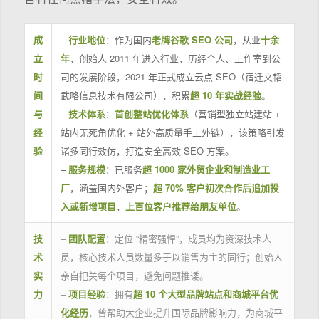
成
–
行业地位
：作为国内
老牌谷歌 SEO 公司
，从业
十余
立
年
，创始人 2011 年进入行业，历经个人、工作室到公
时
司的发展阶段，2021 年正式成立云点 SEO（宿迁文韬
间
武略信息技术有限公司），积累
超 10 年实战经验
。
与
–
技术体系
：
首创整站优化体系
（营销型独立站建站 +
经
站内无死角优化 + 站外高质量手工外链），该策略引发
验
诸多同行效仿，打造安全高效 SEO 方案。
–
服务规模
：已服务
超 1000 家外贸企业和制造业工
厂
，涵盖国内外客户；
超 70% 客户初次合作后追加投
入或新增项目
，
上百位客户推荐给朋友单位
。
技
–
团队配置
：定位 “精密强悍”，成员均为资深技术人
术
员，核心技术人员数量多于以销售为主的同行；创始人
实
亲自把关每个项目，避免问题推诿。
力
–
项目经验
：拥有
超 10 个大型品牌站点和商城平台优
化经历
，曾帮助大企业提升国际品牌影响力，为商城平