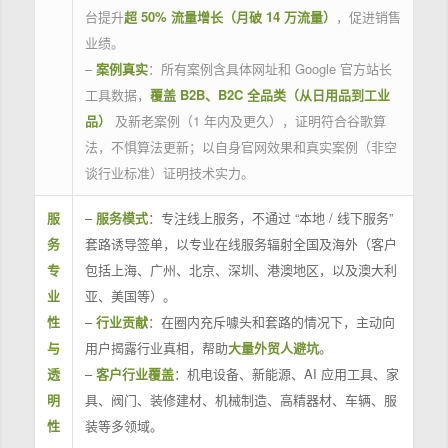
台提升
超 50% 流量增长（月破 14 万流量）
，促进销售
业绩。
–
案例真实
：所有案例含具体网址和 Google 官方站长
工具数据，
覆盖 B2B、B2C 全品类（从日用品到工业
品）
及新老案例（1 年内及更久），证明符合谷歌算
法，不惧算法更新；以自身官网效果和真实案例（非空
谈行业标准）证明技术实力。
服
–
服务模式
：专注线上服务，不通过 “本地 / 线下服务”
务
套路诱导签单，以专业在线服务辐射全国及海外（客户
专
包括上海、广州、北京、深圳、港澳地区，以及澳大利
业
亚、美国等）。
性
–
行业贡献
：在圈内充斥噱头和套路的情况下，主动向
与
用户揭露行业真相，帮助
大量外贸人避坑
。
透
–
客户行业覆盖
：机电设备、新能源、AI 应用工具、家
明
具、阀门、装修建材、机械制造、高精器材、车辆、服
性
装等多领域。