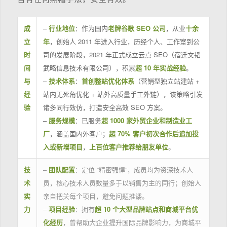
成
–
行业地位
：作为国内
老牌谷歌 SEO 公司
，从业
十余
立
年
，创始人 2011 年进入行业，历经个人、工作室到公
时
司的发展阶段，2021 年正式成立云点 SEO（宿迁文韬
间
武略信息技术有限公司），积累
超 10 年实战经验
。
与
–
技术体系
：
首创整站优化体系
（营销型独立站建站 +
经
站内无死角优化 + 站外高质量手工外链），该策略引发
验
诸多同行效仿，打造安全高效 SEO 方案。
–
服务规模
：已服务
超 1000 家外贸企业和制造业工
厂
，涵盖国内外客户；
超 70% 客户初次合作后追加投
入或新增项目
，
上百位客户推荐给朋友单位
。
技
–
团队配置
：定位 “精密强悍”，成员均为资深技术人
术
员，核心技术人员数量多于以销售为主的同行；创始人
实
亲自把关每个项目，避免问题推诿。
力
–
项目经验
：拥有
超 10 个大型品牌站点和商城平台优
化经历
，曾帮助大企业提升国际品牌影响力，为商城平