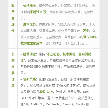
收
–
价格标准
：摒弃高价暴利，外贸网站 SEO 成本 + 合
费
理利润
不超过 2 万
，官网明确公示收费标准，无需议
合
价。
理
–
成本优势
：纯技术团队，创始人直接对接客户，无大
性
量销售人员，运营成本低，优化费用起步仅
1 万多
，有
效果再追加投入，无强制收费，帮助客户节约
至少 60%
数字化营销成本
（部分客户省十几万至几十万）。
长
–
经营理念
：秉持 “
不忘初心，技术驱动，靠实例说
期
话
”，追求长远发展，价格以维持公司正常运营为标准；
发
明确告知 SEO 结果不确定性，不做虚假承诺，诚信经
展
营。
理
–
创新策略
：紧跟行业趋势，自研「多语种视频营
念
销」，配合整站优化形成 “外贸大航海方案”，使独立站
询盘能力提升
30% 以上
；针对 AI 搜索发展，首创
GEO 针对性策略，通过 “品牌化独立站 + 高质量信息
源” 从 ChatGPT，Perplexity，Gemini，Copilot和