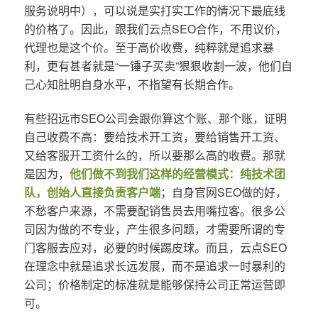
服务说明中），可以说是实打实工作的情况下最底线
的价格了。因此，跟我们云点SEO合作，不用议价，
代理也是这个价。至于高价收费，纯粹就是追求暴
利，更有甚者就是“一锤子买卖”狠狠收割一波，他们自
己心知肚明自身水平，不指望有长期合作。
有些招远市SEO公司会跟你算这个账、那个账，证明
自己收费不高：要给技术开工资，要给销售开工资、
又给客服开工资什么的，所以要那么高的收费。那就
是因为，
他们做不到我们这样的经营模式：纯技术团
队，创始人直接负责客户端
；自身官网SEO做的好，
不愁客户来源，不需要配销售员去用嘴拉客。很多公
司因为做的不专业，产生很多问题，才需要所谓的专
门客服去应对，必要的时候踢皮球。而且，云点SEO
在理念中就是追求长远发展，而不是追求一时暴利的
公司；价格制定的标准就是能够保持公司正常运营即
可。