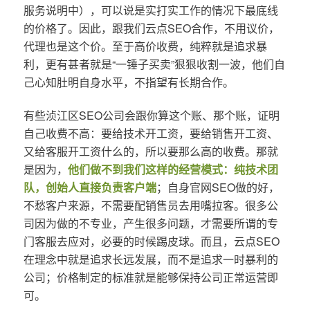
服务说明中），可以说是实打实工作的情况下最底线
的价格了。因此，跟我们云点SEO合作，不用议价，
代理也是这个价。至于高价收费，纯粹就是追求暴
利，更有甚者就是“一锤子买卖”狠狠收割一波，他们自
己心知肚明自身水平，不指望有长期合作。
有些浈江区SEO公司会跟你算这个账、那个账，证明
自己收费不高：要给技术开工资，要给销售开工资、
又给客服开工资什么的，所以要那么高的收费。那就
是因为，
他们做不到我们这样的经营模式：纯技术团
队，创始人直接负责客户端
；自身官网SEO做的好，
不愁客户来源，不需要配销售员去用嘴拉客。很多公
司因为做的不专业，产生很多问题，才需要所谓的专
门客服去应对，必要的时候踢皮球。而且，云点SEO
在理念中就是追求长远发展，而不是追求一时暴利的
公司；价格制定的标准就是能够保持公司正常运营即
可。