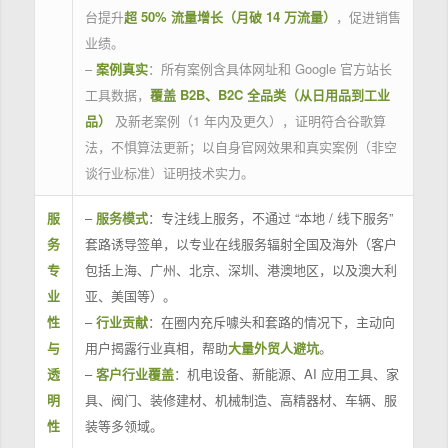
台提升
超 50% 流量增长（月破 14 万流量）
，促进销售
业绩。
–
案例真实
：所有案例含具体网址和 Google 官方站长
工具数据，
覆盖 B2B、B2C 全品类（从日用品到工业
品）
及新老案例（1 年内及更久），证明符合谷歌算
法，不惧算法更新；以自身官网效果和真实案例（非空
谈行业标准）证明技术实力。
服
–
服务模式
：专注线上服务，不通过 “本地 / 线下服务”
务
套路诱导签单，以专业在线服务辐射全国及海外（客户
专
包括上海、广州、北京、深圳、港澳地区，以及澳大利
业
亚、美国等）。
性
–
行业贡献
：在圈内充斥噱头和套路的情况下，主动向
与
用户揭露行业真相，帮助
大量外贸人避坑
。
透
–
客户行业覆盖
：机电设备、新能源、AI 应用工具、家
明
具、阀门、装修建材、机械制造、高精器材、车辆、服
性
装等多领域。