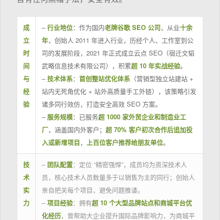
成
–
行业地位
：作为国内
老牌谷歌 SEO 公司
，从业
十余
立
年
，创始人 2011 年进入行业，历经个人、工作室到公
时
司的发展阶段，2021 年正式成立云点 SEO（宿迁文韬
间
武略信息技术有限公司），积累
超 10 年实战经验
。
与
–
技术体系
：
首创整站优化体系
（营销型独立站建站 +
经
站内无死角优化 + 站外高质量手工外链），该策略引发
验
诸多同行效仿，打造安全高效 SEO 方案。
–
服务规模
：已服务
超 1000 家外贸企业和制造业工
厂
，涵盖国内外客户；
超 70% 客户初次合作后追加投
入或新增项目
，
上百位客户推荐给朋友单位
。
技
–
团队配置
：定位 “精密强悍”，成员均为资深技术人
术
员，核心技术人员数量多于以销售为主的同行；创始人
实
亲自把关每个项目，避免问题推诿。
力
–
项目经验
：拥有
超 10 个大型品牌站点和商城平台优
化经历
，曾帮助大企业提升国际品牌影响力，为商城平