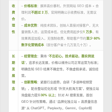
收
–
价格标准
：摒弃高价暴利，外贸网站 SEO 成本 + 合
费
理利润
不超过 2 万
，官网明确公示收费标准，无需议
合
价。
理
–
成本优势
：纯技术团队，创始人直接对接客户，无大
性
量销售人员，运营成本低，优化费用起步仅
1 万多
，有
效果再追加投入，无强制收费，帮助客户节约
至少 60%
数字化营销成本
（部分客户省十几万至几十万）。
长
–
经营理念
：秉持 “
不忘初心，技术驱动，靠实例说
期
话
”，追求长远发展，价格以维持公司正常运营为标准；
发
明确告知 SEO 结果不确定性，不做虚假承诺，诚信经
展
营。
理
–
创新策略
：紧跟行业趋势，自研「多语种视频营
念
销」，配合整站优化形成 “外贸大航海方案”，使独立站
询盘能力提升
30% 以上
；针对 AI 搜索发展，首创
GEO 针对性策略，通过 “品牌化独立站 + 高质量信息
源” 从 ChatGPT，Perplexity，Gemini，Copilot和