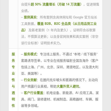
台提升
超 50% 流量增长（月破 14 万流量）
，促进销售
业绩。
–
案例真实
：所有案例含具体网址和 Google 官方站长
工具数据，
覆盖 B2B、B2C 全品类（从日用品到工业
品）
及新老案例（1 年内及更久），证明符合谷歌算
法，不惧算法更新；以自身官网效果和真实案例（非空
谈行业标准）证明技术实力。
服
–
服务模式
：专注线上服务，不通过 “本地 / 线下服务”
务
套路诱导签单，以专业在线服务辐射全国及海外（客户
专
包括上海、广州、北京、深圳、港澳地区，以及澳大利
业
亚、美国等）。
性
–
行业贡献
：在圈内充斥噱头和套路的情况下，主动向
与
用户揭露行业真相，帮助
大量外贸人避坑
。
透
–
客户行业覆盖
：机电设备、新能源、AI 应用工具、家
明
具、阀门、装修建材、机械制造、高精器材、车辆、服
性
装等多领域。