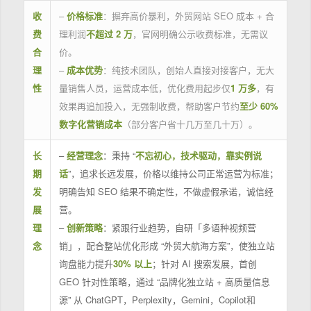
收
–
价格标准
：摒弃高价暴利，外贸网站 SEO 成本 + 合
费
理利润
不超过 2 万
，官网明确公示收费标准，无需议
合
价。
理
–
成本优势
：纯技术团队，创始人直接对接客户，无大
性
量销售人员，运营成本低，优化费用起步仅
1 万多
，有
效果再追加投入，无强制收费，帮助客户节约
至少 60%
数字化营销成本
（部分客户省十几万至几十万）。
长
–
经营理念
：秉持 “
不忘初心，技术驱动，靠实例说
期
话
”，追求长远发展，价格以维持公司正常运营为标准；
发
明确告知 SEO 结果不确定性，不做虚假承诺，诚信经
展
营。
理
–
创新策略
：紧跟行业趋势，自研「多语种视频营
念
销」，配合整站优化形成 “外贸大航海方案”，使独立站
询盘能力提升
30% 以上
；针对 AI 搜索发展，首创
GEO 针对性策略，通过 “品牌化独立站 + 高质量信息
源” 从 ChatGPT，Perplexity，Gemini，Copilot和