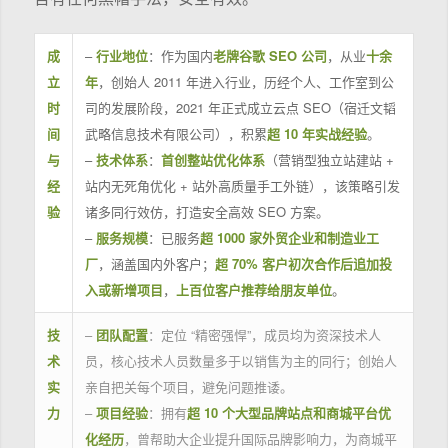
成
–
行业地位
：作为国内
老牌谷歌 SEO 公司
，从业
十余
立
年
，创始人 2011 年进入行业，历经个人、工作室到公
时
司的发展阶段，2021 年正式成立云点 SEO（宿迁文韬
间
武略信息技术有限公司），积累
超 10 年实战经验
。
与
–
技术体系
：
首创整站优化体系
（营销型独立站建站 +
经
站内无死角优化 + 站外高质量手工外链），该策略引发
验
诸多同行效仿，打造安全高效 SEO 方案。
–
服务规模
：已服务
超 1000 家外贸企业和制造业工
厂
，涵盖国内外客户；
超 70% 客户初次合作后追加投
入或新增项目
，
上百位客户推荐给朋友单位
。
技
–
团队配置
：定位 “精密强悍”，成员均为资深技术人
术
员，核心技术人员数量多于以销售为主的同行；创始人
实
亲自把关每个项目，避免问题推诿。
力
–
项目经验
：拥有
超 10 个大型品牌站点和商城平台优
化经历
，曾帮助大企业提升国际品牌影响力，为商城平