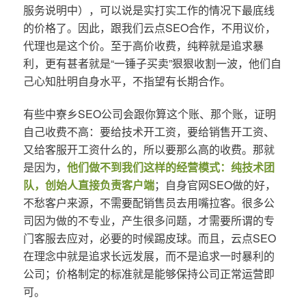
服务说明中），可以说是实打实工作的情况下最底线
的价格了。因此，跟我们云点SEO合作，不用议价，
代理也是这个价。至于高价收费，纯粹就是追求暴
利，更有甚者就是“一锤子买卖”狠狠收割一波，他们自
己心知肚明自身水平，不指望有长期合作。
有些中寮乡SEO公司会跟你算这个账、那个账，证明
自己收费不高：要给技术开工资，要给销售开工资、
又给客服开工资什么的，所以要那么高的收费。那就
是因为，
他们做不到我们这样的经营模式：纯技术团
队，创始人直接负责客户端
；自身官网SEO做的好，
不愁客户来源，不需要配销售员去用嘴拉客。很多公
司因为做的不专业，产生很多问题，才需要所谓的专
门客服去应对，必要的时候踢皮球。而且，云点SEO
在理念中就是追求长远发展，而不是追求一时暴利的
公司；价格制定的标准就是能够保持公司正常运营即
可。