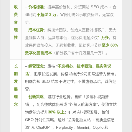
收
–
价格标准
：摒弃高价暴利，外贸网站 SEO 成本 + 合
费
理利润
不超过 2 万
，官网明确公示收费标准，无需议
合
价。
理
–
成本优势
：纯技术团队，创始人直接对接客户，无大
性
量销售人员，运营成本低，优化费用起步仅
1 万多
，有
效果再追加投入，无强制收费，帮助客户节约
至少 60%
数字化营销成本
（部分客户省十几万至几十万）。
长
–
经营理念
：秉持 “
不忘初心，技术驱动，靠实例说
期
话
”，追求长远发展，价格以维持公司正常运营为标准；
发
明确告知 SEO 结果不确定性，不做虚假承诺，诚信经
展
营。
理
–
创新策略
：紧跟行业趋势，自研「多语种视频营
念
销」，配合整站优化形成 “外贸大航海方案”，使独立站
询盘能力提升
30% 以上
；针对 AI 搜索发展，首创
GEO 针对性策略，通过 “品牌化独立站 + 高质量信息
源” 从 ChatGPT，Perplexity，Gemini，Copilot和