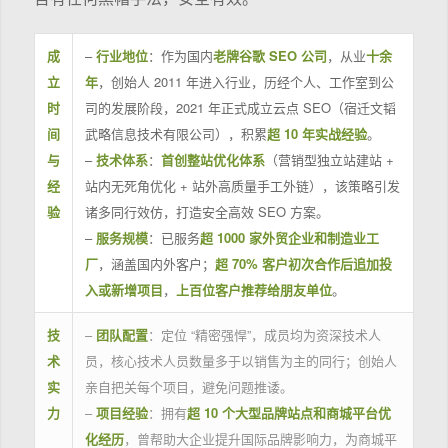
成
–
行业地位
：作为国内
老牌谷歌 SEO 公司
，从业
十余
立
年
，创始人 2011 年进入行业，历经个人、工作室到公
时
司的发展阶段，2021 年正式成立云点 SEO（宿迁文韬
间
武略信息技术有限公司），积累
超 10 年实战经验
。
与
–
技术体系
：
首创整站优化体系
（营销型独立站建站 +
经
站内无死角优化 + 站外高质量手工外链），该策略引发
验
诸多同行效仿，打造安全高效 SEO 方案。
–
服务规模
：已服务
超 1000 家外贸企业和制造业工
厂
，涵盖国内外客户；
超 70% 客户初次合作后追加投
入或新增项目
，
上百位客户推荐给朋友单位
。
技
–
团队配置
：定位 “精密强悍”，成员均为资深技术人
术
员，核心技术人员数量多于以销售为主的同行；创始人
实
亲自把关每个项目，避免问题推诿。
力
–
项目经验
：拥有
超 10 个大型品牌站点和商城平台优
化经历
，曾帮助大企业提升国际品牌影响力，为商城平