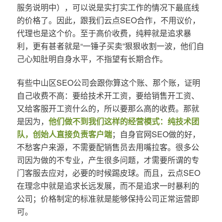
服务说明中），可以说是实打实工作的情况下最底线
的价格了。因此，跟我们云点SEO合作，不用议价，
代理也是这个价。至于高价收费，纯粹就是追求暴
利，更有甚者就是“一锤子买卖”狠狠收割一波，他们自
己心知肚明自身水平，不指望有长期合作。
有些中山区SEO公司会跟你算这个账、那个账，证明
自己收费不高：要给技术开工资，要给销售开工资、
又给客服开工资什么的，所以要那么高的收费。那就
是因为，
他们做不到我们这样的经营模式：纯技术团
队，创始人直接负责客户端
；自身官网SEO做的好，
不愁客户来源，不需要配销售员去用嘴拉客。很多公
司因为做的不专业，产生很多问题，才需要所谓的专
门客服去应对，必要的时候踢皮球。而且，云点SEO
在理念中就是追求长远发展，而不是追求一时暴利的
公司；价格制定的标准就是能够保持公司正常运营即
可。