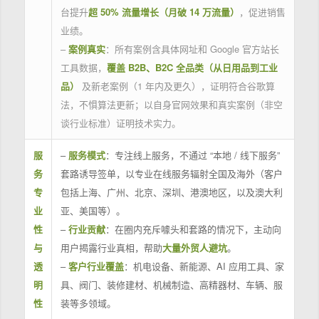
台提升
超 50% 流量增长（月破 14 万流量）
，促进销售
业绩。
–
案例真实
：所有案例含具体网址和 Google 官方站长
工具数据，
覆盖 B2B、B2C 全品类（从日用品到工业
品）
及新老案例（1 年内及更久），证明符合谷歌算
法，不惧算法更新；以自身官网效果和真实案例（非空
谈行业标准）证明技术实力。
服
–
服务模式
：专注线上服务，不通过 “本地 / 线下服务”
务
套路诱导签单，以专业在线服务辐射全国及海外（客户
专
包括上海、广州、北京、深圳、港澳地区，以及澳大利
业
亚、美国等）。
性
–
行业贡献
：在圈内充斥噱头和套路的情况下，主动向
与
用户揭露行业真相，帮助
大量外贸人避坑
。
透
–
客户行业覆盖
：机电设备、新能源、AI 应用工具、家
明
具、阀门、装修建材、机械制造、高精器材、车辆、服
性
装等多领域。