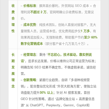
收
–
价格标准
：摒弃高价暴利，外贸网站 SEO 成本 + 合
费
理利润
不超过 2 万
，官网明确公示收费标准，无需议
合
价。
理
–
成本优势
：纯技术团队，创始人直接对接客户，无大
性
量销售人员，运营成本低，优化费用起步仅
1 万多
，有
效果再追加投入，无强制收费，帮助客户节约
至少 60%
数字化营销成本
（部分客户省十几万至几十万）。
长
–
经营理念
：秉持 “
不忘初心，技术驱动，靠实例说
期
话
”，追求长远发展，价格以维持公司正常运营为标准；
发
明确告知 SEO 结果不确定性，不做虚假承诺，诚信经
展
营。
理
–
创新策略
：紧跟行业趋势，自研「多语种视频营
念
销」，配合整站优化形成 “外贸大航海方案”，使独立站
询盘能力提升
30% 以上
；针对 AI 搜索发展，首创
GEO 针对性策略，通过 “品牌化独立站 + 高质量信息
源” 从 ChatGPT，Perplexity，Gemini，Copilot和