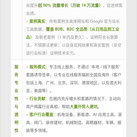
台提升
超 50% 流量增长（月破 14 万流量）
，促进销售
业绩。
–
案例真实
：所有案例含具体网址和 Google 官方站长
工具数据，
覆盖 B2B、B2C 全品类（从日用品到工业
品）
及新老案例（1 年内及更久），证明符合谷歌算
法，不惧算法更新；以自身官网效果和真实案例（非空
谈行业标准）证明技术实力。
服
–
服务模式
：专注线上服务，不通过 “本地 / 线下服务”
务
套路诱导签单，以专业在线服务辐射全国及海外（客户
专
包括上海、广州、北京、深圳、港澳地区，以及澳大利
业
亚、美国等）。
性
–
行业贡献
：在圈内充斥噱头和套路的情况下，主动向
与
用户揭露行业真相，帮助
大量外贸人避坑
。
透
–
客户行业覆盖
：机电设备、新能源、AI 应用工具、家
明
具、阀门、装修建材、机械制造、高精器材、车辆、服
性
装等多领域。