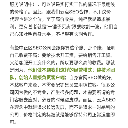
服务说明中），可以说是实打实工作的情况下最底线
的价格了。因此，跟我们云点SEO合作，不用议价，
代理也是这个价。至于高价收费，纯粹就是追求暴
利，更有甚者就是“一锤子买卖”狠狠收割一波，他们自
己心知肚明自身水平，不指望有长期合作。
有些中正区SEO公司会跟你算这个账、那个账，证明
自己收费不高：要给技术开工资，要给销售开工资、
又给客服开工资什么的，所以要那么高的收费。那就
是因为，
他们做不到我们这样的经营模式：纯技术团
队，创始人直接负责客户端
；自身官网SEO做的好，
不愁客户来源，不需要配销售员去用嘴拉客。很多公
司因为做的不专业，产生很多问题，才需要所谓的专
门客服去应对，必要的时候踢皮球。而且，云点SEO
在理念中就是追求长远发展，而不是追求一时暴利的
公司；价格制定的标准就是能够保持公司正常运营即
可。