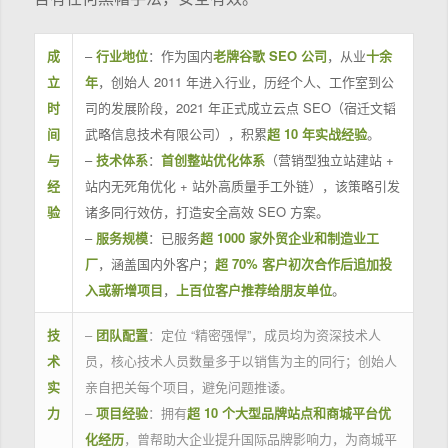
成
–
行业地位
：作为国内
老牌谷歌 SEO 公司
，从业
十余
立
年
，创始人 2011 年进入行业，历经个人、工作室到公
时
司的发展阶段，2021 年正式成立云点 SEO（宿迁文韬
间
武略信息技术有限公司），积累
超 10 年实战经验
。
与
–
技术体系
：
首创整站优化体系
（营销型独立站建站 +
经
站内无死角优化 + 站外高质量手工外链），该策略引发
验
诸多同行效仿，打造安全高效 SEO 方案。
–
服务规模
：已服务
超 1000 家外贸企业和制造业工
厂
，涵盖国内外客户；
超 70% 客户初次合作后追加投
入或新增项目
，
上百位客户推荐给朋友单位
。
技
–
团队配置
：定位 “精密强悍”，成员均为资深技术人
术
员，核心技术人员数量多于以销售为主的同行；创始人
实
亲自把关每个项目，避免问题推诿。
力
–
项目经验
：拥有
超 10 个大型品牌站点和商城平台优
化经历
，曾帮助大企业提升国际品牌影响力，为商城平