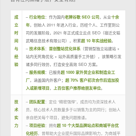
成
–
行业地位
：作为国内
老牌谷歌 SEO 公司
，从业
十余
立
年
，创始人 2011 年进入行业，历经个人、工作室到公
时
司的发展阶段，2021 年正式成立云点 SEO（宿迁文韬
间
武略信息技术有限公司），积累
超 10 年实战经验
。
与
–
技术体系
：
首创整站优化体系
（营销型独立站建站 +
经
站内无死角优化 + 站外高质量手工外链），该策略引发
验
诸多同行效仿，打造安全高效 SEO 方案。
–
服务规模
：已服务
超 1000 家外贸企业和制造业工
厂
，涵盖国内外客户；
超 70% 客户初次合作后追加投
入或新增项目
，
上百位客户推荐给朋友单位
。
技
–
团队配置
：定位 “精密强悍”，成员均为资深技术人
术
员，核心技术人员数量多于以销售为主的同行；创始人
实
亲自把关每个项目，避免问题推诿。
力
–
项目经验
：拥有
超 10 个大型品牌站点和商城平台优
化经历
，曾帮助大企业提升国际品牌影响力，为商城平