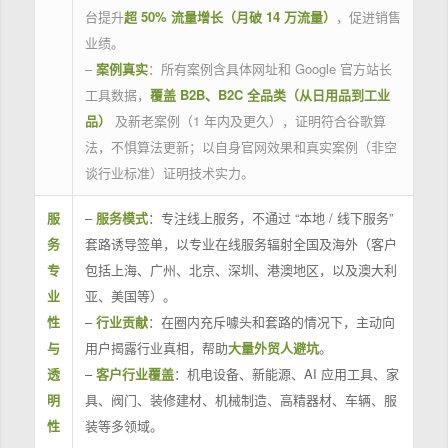
台提升
超 50% 流量增长（月破 14 万流量）
，促进销售
业绩。
–
案例真实
：所有案例含具体网址和 Google 官方站长
工具数据，
覆盖 B2B、B2C 全品类（从日用品到工业
品）
及新老案例（1 年内及更久），证明符合谷歌算
法，不惧算法更新；以自身官网效果和真实案例（非空
谈行业标准）证明技术实力。
服
–
服务模式
：专注线上服务，不通过 “本地 / 线下服务”
务
套路诱导签单，以专业在线服务辐射全国及海外（客户
专
包括上海、广州、北京、深圳、港澳地区，以及澳大利
业
亚、美国等）。
性
–
行业贡献
：在圈内充斥噱头和套路的情况下，主动向
与
用户揭露行业真相，帮助
大量外贸人避坑
。
透
–
客户行业覆盖
：机电设备、新能源、AI 应用工具、家
明
具、阀门、装修建材、机械制造、高精器材、车辆、服
性
装等多领域。