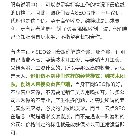
服务说明中），可以说是实打实工作的情况下最底线
的价格了。因此，跟我们云点SEO合作，不用议价，
代理也是这个价。至于高价收费，纯粹就是追求暴
利，更有甚者就是“一锤子买卖”狠狠收割一波，他们自
己心知肚明自身水平，不指望有长期合作。
有些中正区SEO公司会跟你算这个账、那个账，证明
自己收费不高：要给技术开工资，要给销售开工资、
又给客服开工资什么的，所以要那么高的收费。那就
是因为，
他们做不到我们这样的经营模式：纯技术团
队，创始人直接负责客户端
；自身官网SEO做的好，
不愁客户来源，不需要配销售员去用嘴拉客。很多公
司因为做的不专业，产生很多问题，才需要所谓的专
门客服去应对，必要的时候踢皮球。而且，云点SEO
在理念中就是追求长远发展，而不是追求一时暴利的
公司；价格制定的标准就是能够保持公司正常运营即
可。