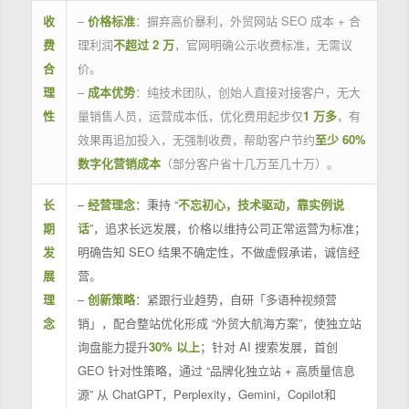
收
–
价格标准
：摒弃高价暴利，外贸网站 SEO 成本 + 合
费
理利润
不超过 2 万
，官网明确公示收费标准，无需议
合
价。
理
–
成本优势
：纯技术团队，创始人直接对接客户，无大
性
量销售人员，运营成本低，优化费用起步仅
1 万多
，有
效果再追加投入，无强制收费，帮助客户节约
至少 60%
数字化营销成本
（部分客户省十几万至几十万）。
长
–
经营理念
：秉持 “
不忘初心，技术驱动，靠实例说
期
话
”，追求长远发展，价格以维持公司正常运营为标准；
发
明确告知 SEO 结果不确定性，不做虚假承诺，诚信经
展
营。
理
–
创新策略
：紧跟行业趋势，自研「多语种视频营
念
销」，配合整站优化形成 “外贸大航海方案”，使独立站
询盘能力提升
30% 以上
；针对 AI 搜索发展，首创
GEO 针对性策略，通过 “品牌化独立站 + 高质量信息
源” 从 ChatGPT，Perplexity，Gemini，Copilot和