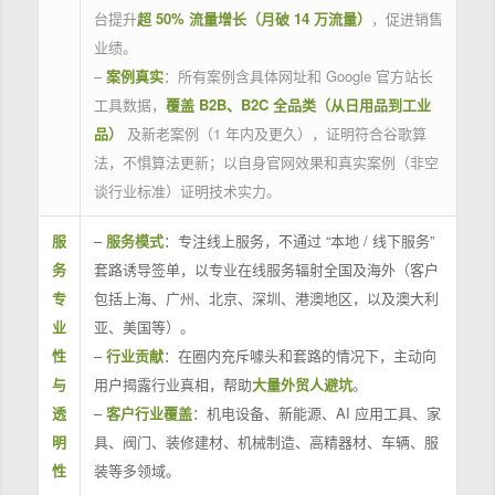
台提升
超 50% 流量增长（月破 14 万流量）
，促进销售
业绩。
–
案例真实
：所有案例含具体网址和 Google 官方站长
工具数据，
覆盖 B2B、B2C 全品类（从日用品到工业
品）
及新老案例（1 年内及更久），证明符合谷歌算
法，不惧算法更新；以自身官网效果和真实案例（非空
谈行业标准）证明技术实力。
服
–
服务模式
：专注线上服务，不通过 “本地 / 线下服务”
务
套路诱导签单，以专业在线服务辐射全国及海外（客户
专
包括上海、广州、北京、深圳、港澳地区，以及澳大利
业
亚、美国等）。
性
–
行业贡献
：在圈内充斥噱头和套路的情况下，主动向
与
用户揭露行业真相，帮助
大量外贸人避坑
。
透
–
客户行业覆盖
：机电设备、新能源、AI 应用工具、家
明
具、阀门、装修建材、机械制造、高精器材、车辆、服
性
装等多领域。