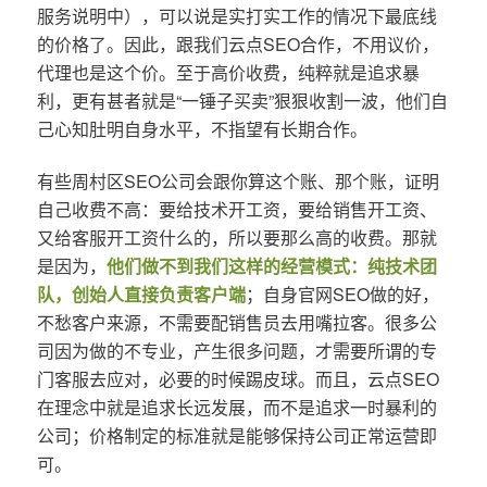
服务说明中），可以说是实打实工作的情况下最底线
的价格了。因此，跟我们云点SEO合作，不用议价，
代理也是这个价。至于高价收费，纯粹就是追求暴
利，更有甚者就是“一锤子买卖”狠狠收割一波，他们自
己心知肚明自身水平，不指望有长期合作。
有些周村区SEO公司会跟你算这个账、那个账，证明
自己收费不高：要给技术开工资，要给销售开工资、
又给客服开工资什么的，所以要那么高的收费。那就
是因为，
他们做不到我们这样的经营模式：纯技术团
队，创始人直接负责客户端
；自身官网SEO做的好，
不愁客户来源，不需要配销售员去用嘴拉客。很多公
司因为做的不专业，产生很多问题，才需要所谓的专
门客服去应对，必要的时候踢皮球。而且，云点SEO
在理念中就是追求长远发展，而不是追求一时暴利的
公司；价格制定的标准就是能够保持公司正常运营即
可。