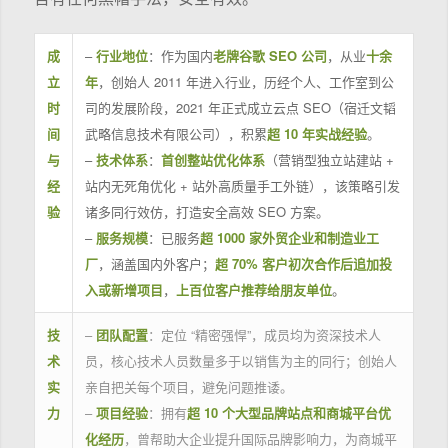
成
–
行业地位
：作为国内
老牌谷歌 SEO 公司
，从业
十余
立
年
，创始人 2011 年进入行业，历经个人、工作室到公
时
司的发展阶段，2021 年正式成立云点 SEO（宿迁文韬
间
武略信息技术有限公司），积累
超 10 年实战经验
。
与
–
技术体系
：
首创整站优化体系
（营销型独立站建站 +
经
站内无死角优化 + 站外高质量手工外链），该策略引发
验
诸多同行效仿，打造安全高效 SEO 方案。
–
服务规模
：已服务
超 1000 家外贸企业和制造业工
厂
，涵盖国内外客户；
超 70% 客户初次合作后追加投
入或新增项目
，
上百位客户推荐给朋友单位
。
技
–
团队配置
：定位 “精密强悍”，成员均为资深技术人
术
员，核心技术人员数量多于以销售为主的同行；创始人
实
亲自把关每个项目，避免问题推诿。
力
–
项目经验
：拥有
超 10 个大型品牌站点和商城平台优
化经历
，曾帮助大企业提升国际品牌影响力，为商城平