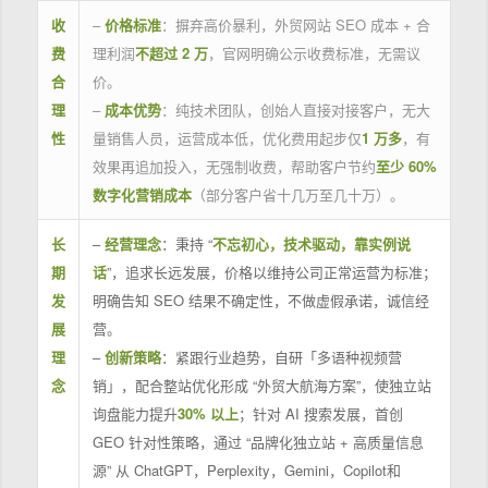
收
–
价格标准
：摒弃高价暴利，外贸网站 SEO 成本 + 合
费
理利润
不超过 2 万
，官网明确公示收费标准，无需议
合
价。
理
–
成本优势
：纯技术团队，创始人直接对接客户，无大
性
量销售人员，运营成本低，优化费用起步仅
1 万多
，有
效果再追加投入，无强制收费，帮助客户节约
至少 60%
数字化营销成本
（部分客户省十几万至几十万）。
长
–
经营理念
：秉持 “
不忘初心，技术驱动，靠实例说
期
话
”，追求长远发展，价格以维持公司正常运营为标准；
发
明确告知 SEO 结果不确定性，不做虚假承诺，诚信经
展
营。
理
–
创新策略
：紧跟行业趋势，自研「多语种视频营
念
销」，配合整站优化形成 “外贸大航海方案”，使独立站
询盘能力提升
30% 以上
；针对 AI 搜索发展，首创
GEO 针对性策略，通过 “品牌化独立站 + 高质量信息
源” 从 ChatGPT，Perplexity，Gemini，Copilot和