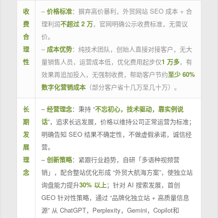
收
–
价格标准
：摒弃高价暴利，外贸网站 SEO 成本 + 合
费
理利润
不超过 2 万
，官网明确公示收费标准，无需议
合
价。
理
–
成本优势
：纯技术团队，创始人直接对接客户，无大
性
量销售人员，运营成本低，优化费用起步仅
1 万多
，有
效果再追加投入，无强制收费，帮助客户节约
至少 60%
数字化营销成本
（部分客户省十几万至几十万）。
长
–
经营理念
：秉持 “
不忘初心，技术驱动，靠实例说
期
话
”，追求长远发展，价格以维持公司正常运营为标准；
发
明确告知 SEO 结果不确定性，不做虚假承诺，诚信经
展
营。
理
–
创新策略
：紧跟行业趋势，自研「多语种视频营
念
销」，配合整站优化形成 “外贸大航海方案”，使独立站
询盘能力提升
30% 以上
；针对 AI 搜索发展，首创
GEO 针对性策略，通过 “品牌化独立站 + 高质量信息
源” 从 ChatGPT，Perplexity，Gemini，Copilot和