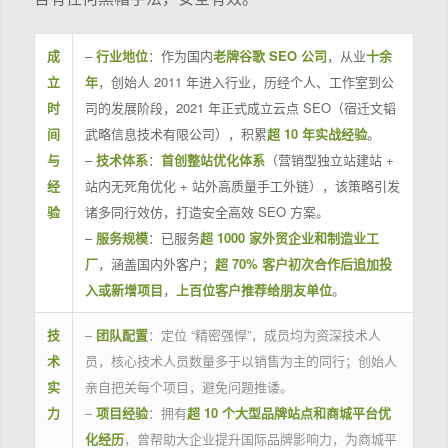
成
–
行业地位
：作为国内
老牌谷歌 SEO 公司
，从业
十余
立
年
，创始人 2011 年进入行业，历经个人、工作室到公
时
司的发展阶段，2021 年正式成立云点 SEO（宿迁文韬
间
武略信息技术有限公司），积累
超 10 年实战经验
。
与
–
技术体系
：
首创整站优化体系
（营销型独立站建站 +
经
站内无死角优化 + 站外高质量手工外链），该策略引发
验
诸多同行效仿，打造安全高效 SEO 方案。
–
服务规模
：已服务
超 1000 家外贸企业和制造业工
厂
，涵盖国内外客户；
超 70% 客户初次合作后追加投
入或新增项目
，
上百位客户推荐给朋友单位
。
技
–
团队配置
：定位 “精密强悍”，成员均为资深技术人
术
员，核心技术人员数量多于以销售为主的同行；创始人
实
亲自把关每个项目，避免问题推诿。
力
–
项目经验
：拥有
超 10 个大型品牌站点和商城平台优
化经历
，曾帮助大企业提升国际品牌影响力，为商城平