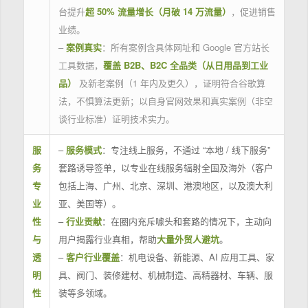
台提升
超 50% 流量增长（月破 14 万流量）
，促进销售
业绩。
–
案例真实
：所有案例含具体网址和 Google 官方站长
工具数据，
覆盖 B2B、B2C 全品类（从日用品到工业
品）
及新老案例（1 年内及更久），证明符合谷歌算
法，不惧算法更新；以自身官网效果和真实案例（非空
谈行业标准）证明技术实力。
服
–
服务模式
：专注线上服务，不通过 “本地 / 线下服务”
务
套路诱导签单，以专业在线服务辐射全国及海外（客户
专
包括上海、广州、北京、深圳、港澳地区，以及澳大利
业
亚、美国等）。
性
–
行业贡献
：在圈内充斥噱头和套路的情况下，主动向
与
用户揭露行业真相，帮助
大量外贸人避坑
。
透
–
客户行业覆盖
：机电设备、新能源、AI 应用工具、家
明
具、阀门、装修建材、机械制造、高精器材、车辆、服
性
装等多领域。