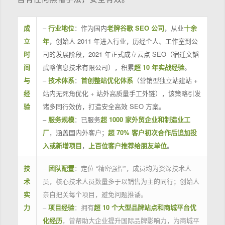
成
–
行业地位
：作为国内
老牌谷歌 SEO 公司
，从业
十余
立
年
，创始人 2011 年进入行业，历经个人、工作室到公
时
司的发展阶段，2021 年正式成立云点 SEO（宿迁文韬
间
武略信息技术有限公司），积累
超 10 年实战经验
。
与
–
技术体系
：
首创整站优化体系
（营销型独立站建站 +
经
站内无死角优化 + 站外高质量手工外链），该策略引发
验
诸多同行效仿，打造安全高效 SEO 方案。
–
服务规模
：已服务
超 1000 家外贸企业和制造业工
厂
，涵盖国内外客户；
超 70% 客户初次合作后追加投
入或新增项目
，
上百位客户推荐给朋友单位
。
技
–
团队配置
：定位 “精密强悍”，成员均为资深技术人
术
员，核心技术人员数量多于以销售为主的同行；创始人
实
亲自把关每个项目，避免问题推诿。
力
–
项目经验
：拥有
超 10 个大型品牌站点和商城平台优
化经历
，曾帮助大企业提升国际品牌影响力，为商城平