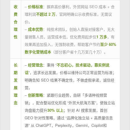
收
–
价格标准
：摒弃高价暴利，外贸网站 SEO 成本 + 合
费
理利润
不超过 2 万
，官网明确公示收费标准，无需议
合
价。
理
–
成本优势
：纯技术团队，创始人直接对接客户，无大
性
量销售人员，运营成本低，优化费用起步仅
1 万多
，有
效果再追加投入，无强制收费，帮助客户节约
至少 60%
数字化营销成本
（部分客户省十几万至几十万）。
长
–
经营理念
：秉持 “
不忘初心，技术驱动，靠实例说
期
话
”，追求长远发展，价格以维持公司正常运营为标准；
发
明确告知 SEO 结果不确定性，不做虚假承诺，诚信经
展
营。
理
–
创新策略
：紧跟行业趋势，自研「多语种视频营
念
销」，配合整站优化形成 “外贸大航海方案”，使独立站
询盘能力提升
30% 以上
；针对 AI 搜索发展，首创
GEO 针对性策略，通过 “品牌化独立站 + 高质量信息
源” 从 ChatGPT，Perplexity，Gemini，Copilot和