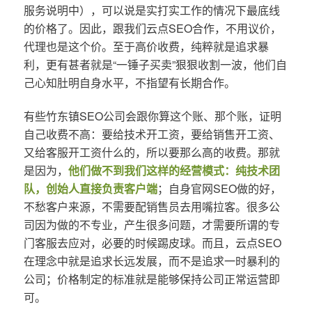
服务说明中），可以说是实打实工作的情况下最底线
的价格了。因此，跟我们云点SEO合作，不用议价，
代理也是这个价。至于高价收费，纯粹就是追求暴
利，更有甚者就是“一锤子买卖”狠狠收割一波，他们自
己心知肚明自身水平，不指望有长期合作。
有些竹东镇SEO公司会跟你算这个账、那个账，证明
自己收费不高：要给技术开工资，要给销售开工资、
又给客服开工资什么的，所以要那么高的收费。那就
是因为，
他们做不到我们这样的经营模式：纯技术团
队，创始人直接负责客户端
；自身官网SEO做的好，
不愁客户来源，不需要配销售员去用嘴拉客。很多公
司因为做的不专业，产生很多问题，才需要所谓的专
门客服去应对，必要的时候踢皮球。而且，云点SEO
在理念中就是追求长远发展，而不是追求一时暴利的
公司；价格制定的标准就是能够保持公司正常运营即
可。