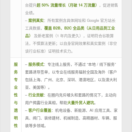
台提升
超 50% 流量增长（月破 14 万流量）
，促进销售
业绩。
–
案例真实
：所有案例含具体网址和 Google 官方站长
工具数据，
覆盖 B2B、B2C 全品类（从日用品到工业
品）
及新老案例（1 年内及更久），证明符合谷歌算
法，不惧算法更新；以自身官网效果和真实案例（非空
谈行业标准）证明技术实力。
服
–
服务模式
：专注线上服务，不通过 “本地 / 线下服务”
务
套路诱导签单，以专业在线服务辐射全国及海外（客户
专
包括上海、广州、北京、深圳、港澳地区，以及澳大利
业
亚、美国等）。
性
–
行业贡献
：在圈内充斥噱头和套路的情况下，主动向
与
用户揭露行业真相，帮助
大量外贸人避坑
。
透
–
客户行业覆盖
：机电设备、新能源、AI 应用工具、家
明
具、阀门、装修建材、机械制造、高精器材、车辆、服
性
装等多领域。