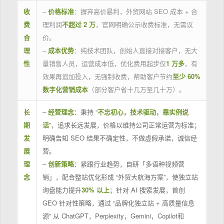
收
–
价格标准
：摒弃高价暴利，外贸网站 SEO 成本 + 合
费
理利润
不超过 2 万
，官网明确公示收费标准，无需议
合
价。
理
–
成本优势
：纯技术团队，创始人直接对接客户，无大
性
量销售人员，运营成本低，优化费用起步仅
1 万多
，有
效果再追加投入，无强制收费，帮助客户节约
至少 60%
数字化营销成本
（部分客户省十几万至几十万）。
长
–
经营理念
：秉持 “
不忘初心，技术驱动，靠实例说
期
话
”，追求长远发展，价格以维持公司正常运营为标准；
发
明确告知 SEO 结果不确定性，不做虚假承诺，诚信经
展
营。
理
–
创新策略
：紧跟行业趋势，自研「多语种视频营
念
销」，配合整站优化形成 “外贸大航海方案”，使独立站
询盘能力提升
30% 以上
；针对 AI 搜索发展，首创
GEO 针对性策略，通过 “品牌化独立站 + 高质量信息
源” 从 ChatGPT，Perplexity，Gemini，Copilot和