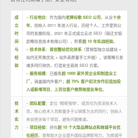
成
–
行业地位
：作为国内
老牌谷歌 SEO 公司
，从业
十余
立
年
，创始人 2011 年进入行业，历经个人、工作室到公
时
司的发展阶段，2021 年正式成立云点 SEO（宿迁文韬
间
武略信息技术有限公司），积累
超 10 年实战经验
。
与
–
技术体系
：
首创整站优化体系
（营销型独立站建站 +
经
站内无死角优化 + 站外高质量手工外链），该策略引发
验
诸多同行效仿，打造安全高效 SEO 方案。
–
服务规模
：已服务
超 1000 家外贸企业和制造业工
厂
，涵盖国内外客户；
超 70% 客户初次合作后追加投
入或新增项目
，
上百位客户推荐给朋友单位
。
技
–
团队配置
：定位 “精密强悍”，成员均为资深技术人
术
员，核心技术人员数量多于以销售为主的同行；创始人
实
亲自把关每个项目，避免问题推诿。
力
–
项目经验
：拥有
超 10 个大型品牌站点和商城平台优
化经历
，曾帮助大企业提升国际品牌影响力，为商城平