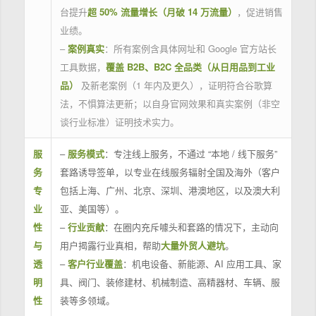
台提升
超 50% 流量增长（月破 14 万流量）
，促进销售
业绩。
–
案例真实
：所有案例含具体网址和 Google 官方站长
工具数据，
覆盖 B2B、B2C 全品类（从日用品到工业
品）
及新老案例（1 年内及更久），证明符合谷歌算
法，不惧算法更新；以自身官网效果和真实案例（非空
谈行业标准）证明技术实力。
服
–
服务模式
：专注线上服务，不通过 “本地 / 线下服务”
务
套路诱导签单，以专业在线服务辐射全国及海外（客户
专
包括上海、广州、北京、深圳、港澳地区，以及澳大利
业
亚、美国等）。
性
–
行业贡献
：在圈内充斥噱头和套路的情况下，主动向
与
用户揭露行业真相，帮助
大量外贸人避坑
。
透
–
客户行业覆盖
：机电设备、新能源、AI 应用工具、家
明
具、阀门、装修建材、机械制造、高精器材、车辆、服
性
装等多领域。