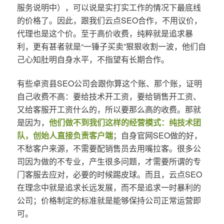
服务说明中），可以说是实打实工作的情况下最底线
的价格了。因此，跟我们云点SEO合作，不用议价，
代理也是这个价。至于高价收费，纯粹就是追求暴
利，更有甚者就是“一锤子买卖”狠狠收割一波，他们自
己心知肚明自身水平，不指望有长期合作。
有些卓资县SEO公司会跟你算这个账、那个账，证明
自己收费不高：要给技术开工资，要给销售开工资、
又给客服开工资什么的，所以要那么高的收费。那就
是因为，
他们做不到我们这样的经营模式：纯技术团
队，创始人直接负责客户端
；自身官网SEO做的好，
不愁客户来源，不需要配销售员去用嘴拉客。很多公
司因为做的不专业，产生很多问题，才需要所谓的专
门客服去应对，必要的时候踢皮球。而且，云点SEO
在理念中就是追求长远发展，而不是追求一时暴利的
公司；价格制定的标准就是能够保持公司正常运营即
可。