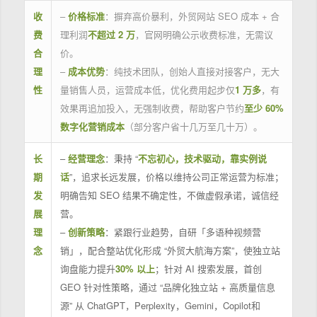
收
–
价格标准
：摒弃高价暴利，外贸网站 SEO 成本 + 合
费
理利润
不超过 2 万
，官网明确公示收费标准，无需议
合
价。
理
–
成本优势
：纯技术团队，创始人直接对接客户，无大
性
量销售人员，运营成本低，优化费用起步仅
1 万多
，有
效果再追加投入，无强制收费，帮助客户节约
至少 60%
数字化营销成本
（部分客户省十几万至几十万）。
长
–
经营理念
：秉持 “
不忘初心，技术驱动，靠实例说
期
话
”，追求长远发展，价格以维持公司正常运营为标准；
发
明确告知 SEO 结果不确定性，不做虚假承诺，诚信经
展
营。
理
–
创新策略
：紧跟行业趋势，自研「多语种视频营
念
销」，配合整站优化形成 “外贸大航海方案”，使独立站
询盘能力提升
30% 以上
；针对 AI 搜索发展，首创
GEO 针对性策略，通过 “品牌化独立站 + 高质量信息
源” 从 ChatGPT，Perplexity，Gemini，Copilot和