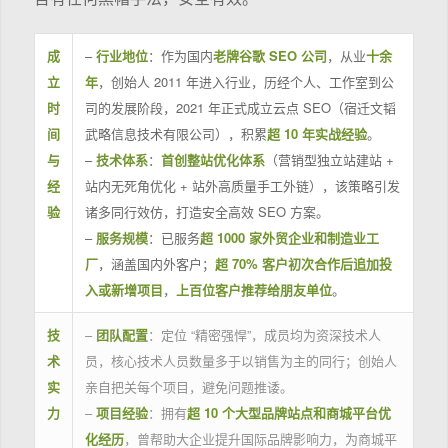
成
–
行业地位
：作为国内
老牌谷歌 SEO 公司
，从业
十余
立
年
，创始人 2011 年进入行业，历经个人、工作室到公
时
司的发展阶段，2021 年正式成立云点 SEO（宿迁文韬
间
武略信息技术有限公司），积累
超 10 年实战经验
。
与
–
技术体系
：
首创整站优化体系
（营销型独立站建站 +
经
站内无死角优化 + 站外高质量手工外链），该策略引发
验
诸多同行效仿，打造安全高效 SEO 方案。
–
服务规模
：已服务
超 1000 家外贸企业和制造业工
厂
，涵盖国内外客户；
超 70% 客户初次合作后追加投
入或新增项目
，
上百位客户推荐给朋友单位
。
技
–
团队配置
：定位 “精密强悍”，成员均为资深技术人
术
员，核心技术人员数量多于以销售为主的同行；创始人
实
亲自把关每个项目，避免问题推诿。
力
–
项目经验
：拥有
超 10 个大型品牌站点和商城平台优
化经历
，曾帮助大企业提升国际品牌影响力，为商城平