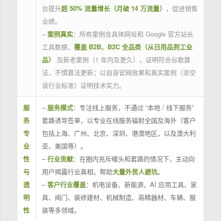
台提升
超 50% 流量增长（月破 14 万流量）
，促进销售
业绩。
–
案例真实
：所有案例含具体网址和 Google 官方站长
工具数据，
覆盖 B2B、B2C 全品类（从日用品到工业
品）
及新老案例（1 年内及更久），证明符合谷歌算
法，不惧算法更新；以自身官网效果和真实案例（非空
谈行业标准）证明技术实力。
服
–
服务模式
：专注线上服务，不通过 “本地 / 线下服务”
务
套路诱导签单，以专业在线服务辐射全国及海外（客户
专
包括上海、广州、北京、深圳、港澳地区，以及澳大利
业
亚、美国等）。
性
–
行业贡献
：在圈内充斥噱头和套路的情况下，主动向
与
用户揭露行业真相，帮助
大量外贸人避坑
。
透
–
客户行业覆盖
：机电设备、新能源、AI 应用工具、家
明
具、阀门、装修建材、机械制造、高精器材、车辆、服
性
装等多领域。