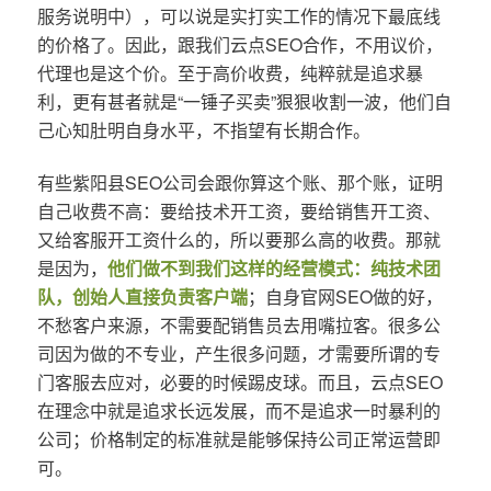
服务说明中），可以说是实打实工作的情况下最底线
的价格了。因此，跟我们云点SEO合作，不用议价，
代理也是这个价。至于高价收费，纯粹就是追求暴
利，更有甚者就是“一锤子买卖”狠狠收割一波，他们自
己心知肚明自身水平，不指望有长期合作。
有些紫阳县SEO公司会跟你算这个账、那个账，证明
自己收费不高：要给技术开工资，要给销售开工资、
又给客服开工资什么的，所以要那么高的收费。那就
是因为，
他们做不到我们这样的经营模式：纯技术团
队，创始人直接负责客户端
；自身官网SEO做的好，
不愁客户来源，不需要配销售员去用嘴拉客。很多公
司因为做的不专业，产生很多问题，才需要所谓的专
门客服去应对，必要的时候踢皮球。而且，云点SEO
在理念中就是追求长远发展，而不是追求一时暴利的
公司；价格制定的标准就是能够保持公司正常运营即
可。