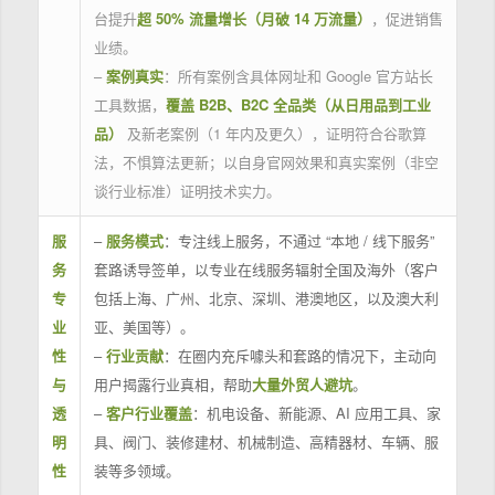
台提升
超 50% 流量增长（月破 14 万流量）
，促进销售
业绩。
–
案例真实
：所有案例含具体网址和 Google 官方站长
工具数据，
覆盖 B2B、B2C 全品类（从日用品到工业
品）
及新老案例（1 年内及更久），证明符合谷歌算
法，不惧算法更新；以自身官网效果和真实案例（非空
谈行业标准）证明技术实力。
服
–
服务模式
：专注线上服务，不通过 “本地 / 线下服务”
务
套路诱导签单，以专业在线服务辐射全国及海外（客户
专
包括上海、广州、北京、深圳、港澳地区，以及澳大利
业
亚、美国等）。
性
–
行业贡献
：在圈内充斥噱头和套路的情况下，主动向
与
用户揭露行业真相，帮助
大量外贸人避坑
。
透
–
客户行业覆盖
：机电设备、新能源、AI 应用工具、家
明
具、阀门、装修建材、机械制造、高精器材、车辆、服
性
装等多领域。