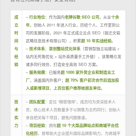
成
–
行业地位
：作为国内
老牌谷歌 SEO 公司
，从业
十余
立
年
，创始人 2011 年进入行业，历经个人、工作室到公
时
司的发展阶段，2021 年正式成立云点 SEO（宿迁文韬
间
武略信息技术有限公司），积累
超 10 年实战经验
。
与
–
技术体系
：
首创整站优化体系
（营销型独立站建站 +
经
站内无死角优化 + 站外高质量手工外链），该策略引发
验
诸多同行效仿，打造安全高效 SEO 方案。
–
服务规模
：已服务
超 1000 家外贸企业和制造业工
厂
，涵盖国内外客户；
超 70% 客户初次合作后追加投
入或新增项目
，
上百位客户推荐给朋友单位
。
技
–
团队配置
：定位 “精密强悍”，成员均为资深技术人
术
员，核心技术人员数量多于以销售为主的同行；创始人
实
亲自把关每个项目，避免问题推诿。
力
–
项目经验
：拥有
超 10 个大型品牌站点和商城平台优
化经历
，曾帮助大企业提升国际品牌影响力，为商城平