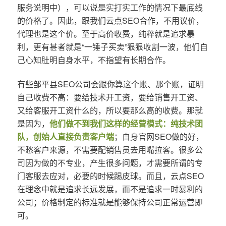
服务说明中），可以说是实打实工作的情况下最底线
的价格了。因此，跟我们云点SEO合作，不用议价，
代理也是这个价。至于高价收费，纯粹就是追求暴
利，更有甚者就是“一锤子买卖”狠狠收割一波，他们自
己心知肚明自身水平，不指望有长期合作。
有些邹平县SEO公司会跟你算这个账、那个账，证明
自己收费不高：要给技术开工资，要给销售开工资、
又给客服开工资什么的，所以要那么高的收费。那就
是因为，
他们做不到我们这样的经营模式：纯技术团
队，创始人直接负责客户端
；自身官网SEO做的好，
不愁客户来源，不需要配销售员去用嘴拉客。很多公
司因为做的不专业，产生很多问题，才需要所谓的专
门客服去应对，必要的时候踢皮球。而且，云点SEO
在理念中就是追求长远发展，而不是追求一时暴利的
公司；价格制定的标准就是能够保持公司正常运营即
可。