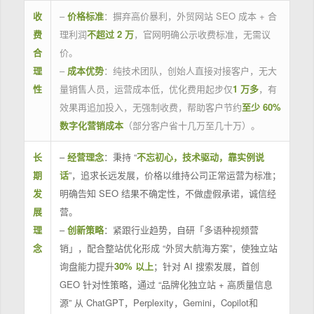
收
–
价格标准
：摒弃高价暴利，外贸网站 SEO 成本 + 合
费
理利润
不超过 2 万
，官网明确公示收费标准，无需议
合
价。
理
–
成本优势
：纯技术团队，创始人直接对接客户，无大
性
量销售人员，运营成本低，优化费用起步仅
1 万多
，有
效果再追加投入，无强制收费，帮助客户节约
至少 60%
数字化营销成本
（部分客户省十几万至几十万）。
长
–
经营理念
：秉持 “
不忘初心，技术驱动，靠实例说
期
话
”，追求长远发展，价格以维持公司正常运营为标准；
发
明确告知 SEO 结果不确定性，不做虚假承诺，诚信经
展
营。
理
–
创新策略
：紧跟行业趋势，自研「多语种视频营
念
销」，配合整站优化形成 “外贸大航海方案”，使独立站
询盘能力提升
30% 以上
；针对 AI 搜索发展，首创
GEO 针对性策略，通过 “品牌化独立站 + 高质量信息
源” 从 ChatGPT，Perplexity，Gemini，Copilot和