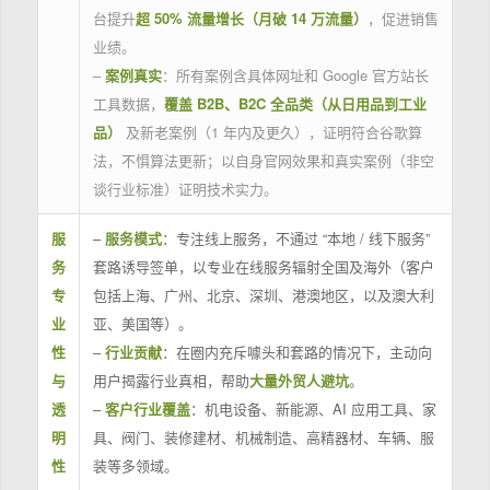
台提升
超 50% 流量增长（月破 14 万流量）
，促进销售
业绩。
–
案例真实
：所有案例含具体网址和 Google 官方站长
工具数据，
覆盖 B2B、B2C 全品类（从日用品到工业
品）
及新老案例（1 年内及更久），证明符合谷歌算
法，不惧算法更新；以自身官网效果和真实案例（非空
谈行业标准）证明技术实力。
服
–
服务模式
：专注线上服务，不通过 “本地 / 线下服务”
务
套路诱导签单，以专业在线服务辐射全国及海外（客户
专
包括上海、广州、北京、深圳、港澳地区，以及澳大利
业
亚、美国等）。
性
–
行业贡献
：在圈内充斥噱头和套路的情况下，主动向
与
用户揭露行业真相，帮助
大量外贸人避坑
。
透
–
客户行业覆盖
：机电设备、新能源、AI 应用工具、家
明
具、阀门、装修建材、机械制造、高精器材、车辆、服
性
装等多领域。