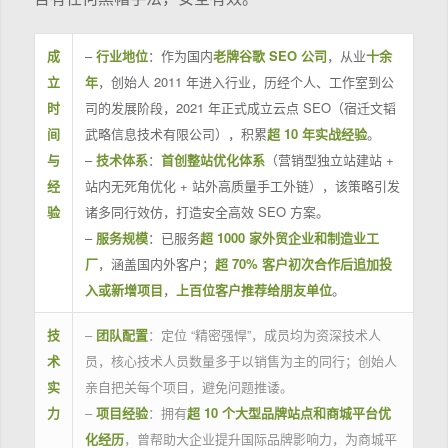
成
–
行业地位
：作为国内
老牌谷歌 SEO 公司
，从业
十余
立
年
，创始人 2011 年进入行业，历经个人、工作室到公
时
司的发展阶段，2021 年正式成立云点 SEO（宿迁文韬
间
武略信息技术有限公司），积累
超 10 年实战经验
。
与
–
技术体系
：
首创整站优化体系
（营销型独立站建站 +
经
站内无死角优化 + 站外高质量手工外链），该策略引发
验
诸多同行效仿，打造安全高效 SEO 方案。
–
服务规模
：已服务
超 1000 家外贸企业和制造业工
厂
，涵盖国内外客户；
超 70% 客户初次合作后追加投
入或新增项目
，
上百位客户推荐给朋友单位
。
技
–
团队配置
：定位 “精密强悍”，成员均为资深技术人
术
员，核心技术人员数量多于以销售为主的同行；创始人
实
亲自把关每个项目，避免问题推诿。
力
–
项目经验
：拥有
超 10 个大型品牌站点和商城平台优
化经历
，曾帮助大企业提升国际品牌影响力，为商城平