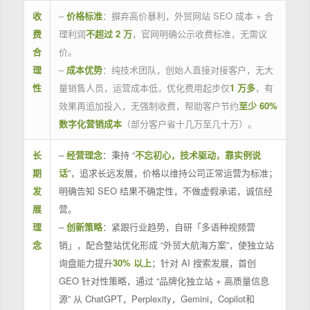
收
–
价格标准
：摒弃高价暴利，外贸网站 SEO 成本 + 合
费
理利润
不超过 2 万
，官网明确公示收费标准，无需议
合
价。
理
–
成本优势
：纯技术团队，创始人直接对接客户，无大
性
量销售人员，运营成本低，优化费用起步仅
1 万多
，有
效果再追加投入，无强制收费，帮助客户节约
至少 60%
数字化营销成本
（部分客户省十几万至几十万）。
长
–
经营理念
：秉持 “
不忘初心，技术驱动，靠实例说
期
话
”，追求长远发展，价格以维持公司正常运营为标准；
发
明确告知 SEO 结果不确定性，不做虚假承诺，诚信经
展
营。
理
–
创新策略
：紧跟行业趋势，自研「多语种视频营
念
销」，配合整站优化形成 “外贸大航海方案”，使独立站
询盘能力提升
30% 以上
；针对 AI 搜索发展，首创
GEO 针对性策略，通过 “品牌化独立站 + 高质量信息
源” 从 ChatGPT，Perplexity，Gemini，Copilot和