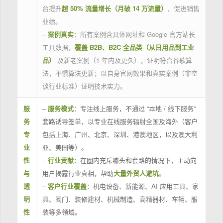
台提升
超 50% 流量增长（月破 14 万流量）
，促进销售
业绩。
–
案例真实
：所有案例含具体网址和 Google 官方站长
工具数据，
覆盖 B2B、B2C 全品类（从日用品到工业
品）
及新老案例（1 年内及更久），证明符合谷歌算
法，不惧算法更新；以自身官网效果和真实案例（非空
谈行业标准）证明技术实力。
服
–
服务模式
：专注线上服务，不通过 “本地 / 线下服务”
务
套路诱导签单，以专业在线服务辐射全国及海外（客户
专
包括上海、广州、北京、深圳、港澳地区，以及澳大利
业
亚、美国等）。
性
–
行业贡献
：在圈内充斥噱头和套路的情况下，主动向
与
用户揭露行业真相，帮助
大量外贸人避坑
。
透
–
客户行业覆盖
：机电设备、新能源、AI 应用工具、家
明
具、阀门、装修建材、机械制造、高精器材、车辆、服
性
装等多领域。