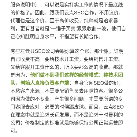
服务说明中），可以说是实打实工作的情况下最底线
的价格了。因此，跟我们云点SEO合作，不用议价，
代理也是这个价。至于高价收费，纯粹就是追求暴
利，更有甚者就是“一锤子买卖”狠狠收割一波，他们自
己心知肚明自身水平，不指望有长期合作。
有些左云县SEO公司会跟你算这个账、那个账，证明
自己收费不高：要给技术开工资，要给销售开工资、
又给客服开工资什么的，所以要那么高的收费。那就
是因为，
他们做不到我们这样的经营模式：纯技术团
队，创始人直接负责客户端
；自身官网SEO做的好，
不愁客户来源，不需要配销售员去用嘴拉客。很多公
司因为做的不专业，产生很多问题，才需要所谓的专
门客服去应对，必要的时候踢皮球。而且，云点SEO
在理念中就是追求长远发展，而不是追求一时暴利的
公司；价格制定的标准就是能够保持公司正常运营即
可。