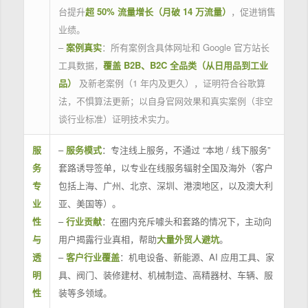
台提升
超 50% 流量增长（月破 14 万流量）
，促进销售
业绩。
–
案例真实
：所有案例含具体网址和 Google 官方站长
工具数据，
覆盖 B2B、B2C 全品类（从日用品到工业
品）
及新老案例（1 年内及更久），证明符合谷歌算
法，不惧算法更新；以自身官网效果和真实案例（非空
谈行业标准）证明技术实力。
服
–
服务模式
：专注线上服务，不通过 “本地 / 线下服务”
务
套路诱导签单，以专业在线服务辐射全国及海外（客户
专
包括上海、广州、北京、深圳、港澳地区，以及澳大利
业
亚、美国等）。
性
–
行业贡献
：在圈内充斥噱头和套路的情况下，主动向
与
用户揭露行业真相，帮助
大量外贸人避坑
。
透
–
客户行业覆盖
：机电设备、新能源、AI 应用工具、家
明
具、阀门、装修建材、机械制造、高精器材、车辆、服
性
装等多领域。