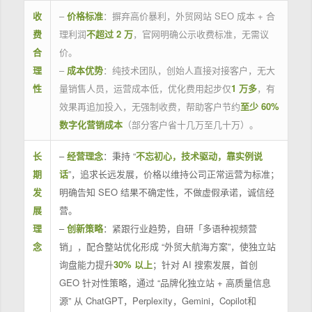
收
–
价格标准
：摒弃高价暴利，外贸网站 SEO 成本 + 合
费
理利润
不超过 2 万
，官网明确公示收费标准，无需议
合
价。
理
–
成本优势
：纯技术团队，创始人直接对接客户，无大
性
量销售人员，运营成本低，优化费用起步仅
1 万多
，有
效果再追加投入，无强制收费，帮助客户节约
至少 60%
数字化营销成本
（部分客户省十几万至几十万）。
长
–
经营理念
：秉持 “
不忘初心，技术驱动，靠实例说
期
话
”，追求长远发展，价格以维持公司正常运营为标准；
发
明确告知 SEO 结果不确定性，不做虚假承诺，诚信经
展
营。
理
–
创新策略
：紧跟行业趋势，自研「多语种视频营
念
销」，配合整站优化形成 “外贸大航海方案”，使独立站
询盘能力提升
30% 以上
；针对 AI 搜索发展，首创
GEO 针对性策略，通过 “品牌化独立站 + 高质量信息
源” 从 ChatGPT，Perplexity，Gemini，Copilot和