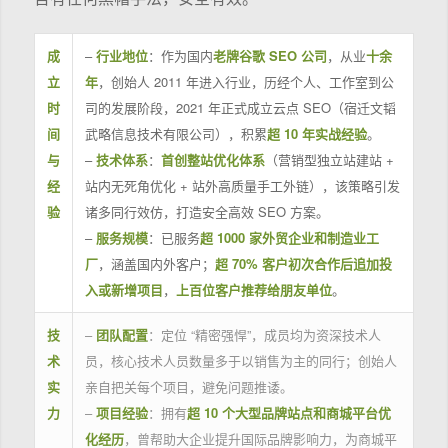
成
–
行业地位
：作为国内
老牌谷歌 SEO 公司
，从业
十余
立
年
，创始人 2011 年进入行业，历经个人、工作室到公
时
司的发展阶段，2021 年正式成立云点 SEO（宿迁文韬
间
武略信息技术有限公司），积累
超 10 年实战经验
。
与
–
技术体系
：
首创整站优化体系
（营销型独立站建站 +
经
站内无死角优化 + 站外高质量手工外链），该策略引发
验
诸多同行效仿，打造安全高效 SEO 方案。
–
服务规模
：已服务
超 1000 家外贸企业和制造业工
厂
，涵盖国内外客户；
超 70% 客户初次合作后追加投
入或新增项目
，
上百位客户推荐给朋友单位
。
技
–
团队配置
：定位 “精密强悍”，成员均为资深技术人
术
员，核心技术人员数量多于以销售为主的同行；创始人
实
亲自把关每个项目，避免问题推诿。
力
–
项目经验
：拥有
超 10 个大型品牌站点和商城平台优
化经历
，曾帮助大企业提升国际品牌影响力，为商城平