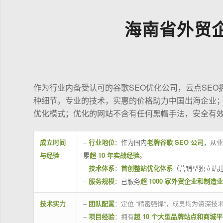
海南省外贸
作为行业内备受认可的谷歌SEO优化公司，云点SE
种细节。专业的技术，实惠的价格助力中国出海企业
优化模式；优化的网站不含有任何黑帽手法，安全有
成立时间
–
行业地位
：作为国内
老牌谷歌 SEO 公司
，从业
与经验
累
超 10 年实战经验
。
–
技术体系
：
首创整站优化体系
（营销型独立站建
–
服务规模
：已服务
超 1000 家外贸企业和制造
技术实力
–
团队配置
：定位 “精密强悍”，成员均为资深
–
项目经验
：拥有
超 10 个大型品牌站点和商城