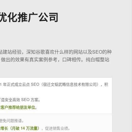
优化推广公司
站建站经验，深知谷歌喜欢什么样的网站以及SEO的种
，做出的效果有真实案例参考，口碑相传。纯白帽整站
21 年正式成立云点 SEO（宿迁文韬武略信息技术有限公司），积
造安全高效 SEO 方案。
位客户推荐给朋友单位
。
避免问题推诿。
量增长（月破 14 万流量）
，促进销售业绩。