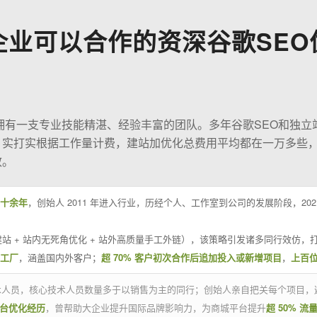
企业可以合作的资深谷歌SEO
O拥有一支专业技能精湛、经验丰富的团队。多年谷歌SEO和独立
；实打实根据工作量计费，建站加优化总费用平均都在一万多些
效。
十余年
，创始人 2011 年进入行业，历经个人、工作室到公司的发展阶段，20
站 + 站内无死角优化 + 站外高质量手工外链），该策略引发诸多同行效仿，打
业工厂
，涵盖国内外客户；
超 70% 客户初次合作后追加投入或新增项目
，
上百
技术人员，核心技术人员数量多于以销售为主的同行；创始人亲自把关每个项目，
平台优化经历
，曾帮助大企业提升国际品牌影响力，为商城平台提升
超 50% 流