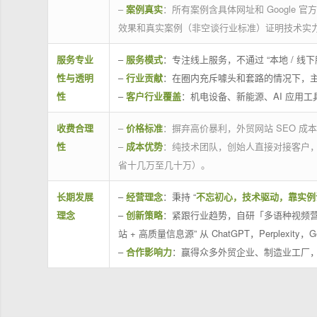
–
案例真实
：所有案例含具体网址和 Google 
效果和真实案例（非空谈行业标准）证明技术实
服务专业
–
服务模式
：专注线上服务，不通过 “本地 /
性与透明
–
行业贡献
：在圈内充斥噱头和套路的情况下，
性
–
客户行业覆盖
：机电设备、新能源、AI 应用
收费合理
–
价格标准
：摒弃高价暴利，外贸网站 SEO 成本
性
–
成本优势
：纯技术团队，创始人直接对接客户
省十几万至几十万）。
长期发展
–
经营理念
：秉持 “
不忘初心，技术驱动，靠实例
理念
–
创新策略
：紧跟行业趋势，自研「多语种视频营
站 + 高质量信息源” 从 ChatGPT，Perplexity，G
–
合作影响力
：赢得众多外贸企业、制造业工厂