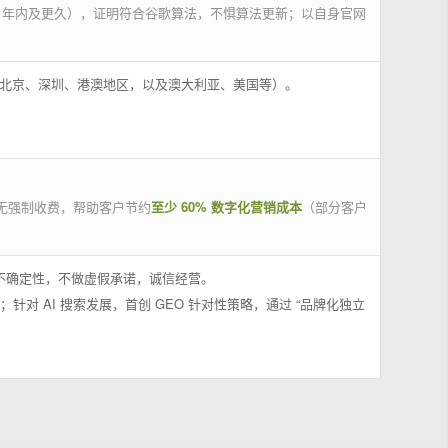
 年内及更久），证明符合谷歌算法，不惧算法更新；以自身官网
州、北京、深圳、港澳地区，以及澳大利亚、美国等）。
无强制收费，帮助客户节约
至少 60% 数字化营销成本
（部分客户
果不确定性，不做虚假承诺，诚信经营。
；针对 AI 搜索发展，首创 GEO 针对性策略，通过 “品牌化独立