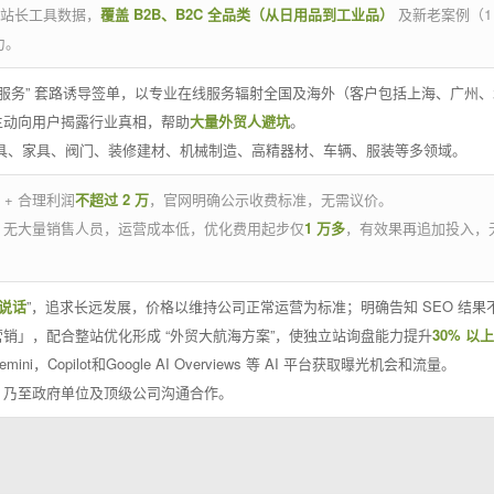
官方站长工具数据，
覆盖 B2B、B2C 全品类（从日用品到工业品）
及新老案例（1
力。
 线下服务” 套路诱导签单，以专业在线服务辐射全国及海外（客户包括上海、广
主动向用户揭露行业真相，帮助
大量外贸人避坑
。
工具、家具、阀门、装修建材、机械制造、高精器材、车辆、服装等多领域。
 + 合理利润
不超过 2 万
，官网明确公示收费标准，无需议价。
，无大量销售人员，运营成本低，优化费用起步仅
1 万多
，有效果再追加投入，
说话
”，追求长远发展，价格以维持公司正常运营为标准；明确告知 SEO 结
销」，配合整站优化形成 “外贸大航海方案”，使独立站询盘能力提升
30% 以上
emini，Copilot和Google AI Overviews 等 AI 平台获取曝光机会和流量。
，乃至政府单位及顶级公司沟通合作。