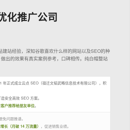
优化推广公司
站建站经验，深知谷歌喜欢什么样的网站以及SEO的种
，做出的效果有真实案例参考，口碑相传。纯白帽整站
21 年正式成立云点 SEO（宿迁文韬武略信息技术有限公司），积
造安全高效 SEO 方案。
位客户推荐给朋友单位
。
避免问题推诿。
量增长（月破 14 万流量）
，促进销售业绩。