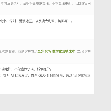
 年内及更久），证明符合谷歌算法，不惧算法更新；以自身官网
州、北京、深圳、港澳地区，以及澳大利亚、美国等）。
无强制收费，帮助客户节约
至少 60% 数字化营销成本
（部分客户
果不确定性，不做虚假承诺，诚信经营。
；针对 AI 搜索发展，首创 GEO 针对性策略，通过 “品牌化独立