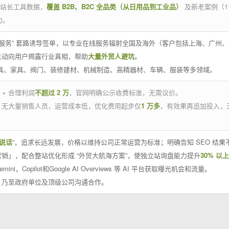
官方站长工具数据，
覆盖 B2B、B2C 全品类（从日用品到工业品）
及新老案例（1
力。
 线下服务” 套路诱导签单，以专业在线服务辐射全国及海外（客户包括上海、广
主动向用户揭露行业真相，帮助
大量外贸人避坑
。
工具、家具、阀门、装修建材、机械制造、高精器材、车辆、服装等多领域。
 + 合理利润
不超过 2 万
，官网明确公示收费标准，无需议价。
，无大量销售人员，运营成本低，优化费用起步仅
1 万多
，有效果再追加投入，
说话
”，追求长远发展，价格以维持公司正常运营为标准；明确告知 SEO 结
销」，配合整站优化形成 “外贸大航海方案”，使独立站询盘能力提升
30% 以上
emini，Copilot和Google AI Overviews 等 AI 平台获取曝光机会和流量。
，乃至政府单位及顶级公司沟通合作。