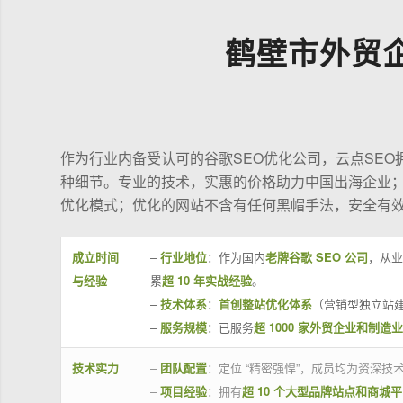
鹤壁市外贸
作为行业内备受认可的谷歌SEO优化公司，云点SE
种细节。专业的技术，实惠的价格助力中国出海企业
优化模式；优化的网站不含有任何黑帽手法，安全有
成立时间
–
行业地位
：作为国内
老牌谷歌 SEO 公司
，从业
与经验
累
超 10 年实战经验
。
–
技术体系
：
首创整站优化体系
（营销型独立站建
–
服务规模
：已服务
超 1000 家外贸企业和制造
技术实力
–
团队配置
：定位 “精密强悍”，成员均为资深
–
项目经验
：拥有
超 10 个大型品牌站点和商城