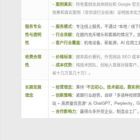
–
案例真实
：所有案例含具体网址和 Google 
效果和真实案例（非空谈行业标准）证明技术实
服务专业
–
服务模式
：专注线上服务，不通过 “本地 /
性与透明
–
行业贡献
：在圈内充斥噱头和套路的情况下，
性
–
客户行业覆盖
：机电设备、新能源、AI 应用
收费合理
–
价格标准
：摒弃高价暴利，外贸网站 SEO 成本
性
–
成本优势
：纯技术团队，创始人直接对接客户
省十几万至几十万）。
长期发展
–
经营理念
：秉持 “
不忘初心，技术驱动，靠实例
理念
–
创新策略
：紧跟行业趋势，自研「多语种视频营
站 + 高质量信息源” 从 ChatGPT，Perplexity，G
–
合作影响力
：赢得众多外贸企业、制造业工厂