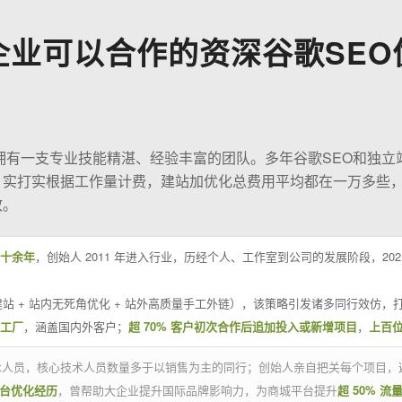
企业可以合作的资深谷歌SEO
O拥有一支专业技能精湛、经验丰富的团队。多年谷歌SEO和独立
；实打实根据工作量计费，建站加优化总费用平均都在一万多些
效。
十余年
，创始人 2011 年进入行业，历经个人、工作室到公司的发展阶段，20
站 + 站内无死角优化 + 站外高质量手工外链），该策略引发诸多同行效仿，打
业工厂
，涵盖国内外客户；
超 70% 客户初次合作后追加投入或新增项目
，
上百
技术人员，核心技术人员数量多于以销售为主的同行；创始人亲自把关每个项目，
平台优化经历
，曾帮助大企业提升国际品牌影响力，为商城平台提升
超 50% 流