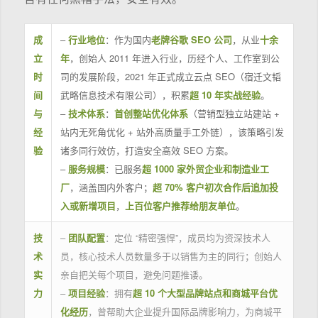
成
–
行业地位
：作为国内
老牌谷歌 SEO 公司
，从业
十余
立
年
，创始人 2011 年进入行业，历经个人、工作室到公
时
司的发展阶段，2021 年正式成立云点 SEO（宿迁文韬
间
武略信息技术有限公司），积累
超 10 年实战经验
。
与
–
技术体系
：
首创整站优化体系
（营销型独立站建站 +
经
站内无死角优化 + 站外高质量手工外链），该策略引发
验
诸多同行效仿，打造安全高效 SEO 方案。
–
服务规模
：已服务
超 1000 家外贸企业和制造业工
厂
，涵盖国内外客户；
超 70% 客户初次合作后追加投
入或新增项目
，
上百位客户推荐给朋友单位
。
技
–
团队配置
：定位 “精密强悍”，成员均为资深技术人
术
员，核心技术人员数量多于以销售为主的同行；创始人
实
亲自把关每个项目，避免问题推诿。
力
–
项目经验
：拥有
超 10 个大型品牌站点和商城平台优
化经历
，曾帮助大企业提升国际品牌影响力，为商城平