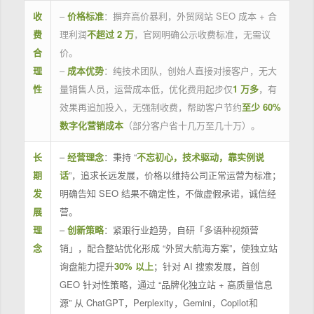
收
–
价格标准
：摒弃高价暴利，外贸网站 SEO 成本 + 合
费
理利润
不超过 2 万
，官网明确公示收费标准，无需议
合
价。
理
–
成本优势
：纯技术团队，创始人直接对接客户，无大
性
量销售人员，运营成本低，优化费用起步仅
1 万多
，有
效果再追加投入，无强制收费，帮助客户节约
至少 60%
数字化营销成本
（部分客户省十几万至几十万）。
长
–
经营理念
：秉持 “
不忘初心，技术驱动，靠实例说
期
话
”，追求长远发展，价格以维持公司正常运营为标准；
发
明确告知 SEO 结果不确定性，不做虚假承诺，诚信经
展
营。
理
–
创新策略
：紧跟行业趋势，自研「多语种视频营
念
销」，配合整站优化形成 “外贸大航海方案”，使独立站
询盘能力提升
30% 以上
；针对 AI 搜索发展，首创
GEO 针对性策略，通过 “品牌化独立站 + 高质量信息
源” 从 ChatGPT，Perplexity，Gemini，Copilot和