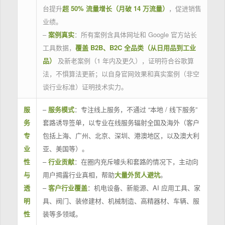
台提升
超 50% 流量增长（月破 14 万流量）
，促进销售
业绩。
–
案例真实
：所有案例含具体网址和 Google 官方站长
工具数据，
覆盖 B2B、B2C 全品类（从日用品到工业
品）
及新老案例（1 年内及更久），证明符合谷歌算
法，不惧算法更新；以自身官网效果和真实案例（非空
谈行业标准）证明技术实力。
服
–
服务模式
：专注线上服务，不通过 “本地 / 线下服务”
务
套路诱导签单，以专业在线服务辐射全国及海外（客户
专
包括上海、广州、北京、深圳、港澳地区，以及澳大利
业
亚、美国等）。
性
–
行业贡献
：在圈内充斥噱头和套路的情况下，主动向
与
用户揭露行业真相，帮助
大量外贸人避坑
。
透
–
客户行业覆盖
：机电设备、新能源、AI 应用工具、家
明
具、阀门、装修建材、机械制造、高精器材、车辆、服
性
装等多领域。