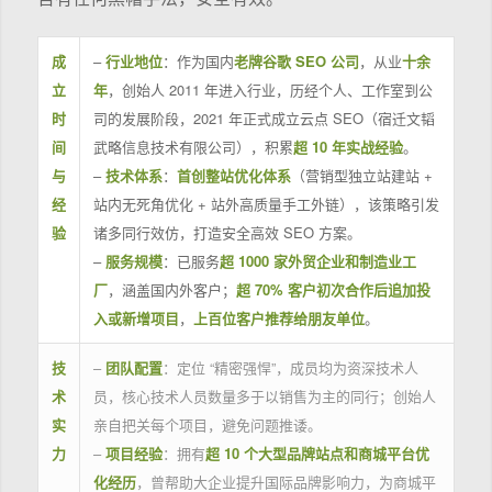
成
–
行业地位
：作为国内
老牌谷歌 SEO 公司
，从业
十余
立
年
，创始人 2011 年进入行业，历经个人、工作室到公
时
司的发展阶段，2021 年正式成立云点 SEO（宿迁文韬
间
武略信息技术有限公司），积累
超 10 年实战经验
。
与
–
技术体系
：
首创整站优化体系
（营销型独立站建站 +
经
站内无死角优化 + 站外高质量手工外链），该策略引发
验
诸多同行效仿，打造安全高效 SEO 方案。
–
服务规模
：已服务
超 1000 家外贸企业和制造业工
厂
，涵盖国内外客户；
超 70% 客户初次合作后追加投
入或新增项目
，
上百位客户推荐给朋友单位
。
技
–
团队配置
：定位 “精密强悍”，成员均为资深技术人
术
员，核心技术人员数量多于以销售为主的同行；创始人
实
亲自把关每个项目，避免问题推诿。
力
–
项目经验
：拥有
超 10 个大型品牌站点和商城平台优
化经历
，曾帮助大企业提升国际品牌影响力，为商城平