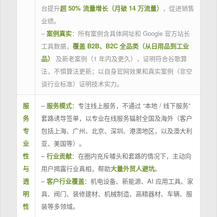
台提升
超 50% 流量增长（月破 14 万流量）
，促进销售
业绩。
–
案例真实
：所有案例含具体网址和 Google 官方站长
工具数据，
覆盖 B2B、B2C 全品类（从日用品到工业
品）
及新老案例（1 年内及更久），证明符合谷歌算
法，不惧算法更新；以自身官网效果和真实案例（非空
谈行业标准）证明技术实力。
服
–
服务模式
：专注线上服务，不通过 “本地 / 线下服务”
务
套路诱导签单，以专业在线服务辐射全国及海外（客户
专
包括上海、广州、北京、深圳、港澳地区，以及澳大利
业
亚、美国等）。
性
–
行业贡献
：在圈内充斥噱头和套路的情况下，主动向
与
用户揭露行业真相，帮助
大量外贸人避坑
。
透
–
客户行业覆盖
：机电设备、新能源、AI 应用工具、家
明
具、阀门、装修建材、机械制造、高精器材、车辆、服
性
装等多领域。