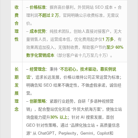
收
–
价格标准
：摒弃高价暴利，外贸网站 SEO 成本 + 合
费
理利润
不超过 2 万
，官网明确公示收费标准，无需议
合
价。
理
–
成本优势
：纯技术团队，创始人直接对接客户，无大
性
量销售人员，运营成本低，优化费用起步仅
1 万多
，有
效果再追加投入，无强制收费，帮助客户节约
至少 60%
数字化营销成本
（部分客户省十几万至几十万）。
长
–
经营理念
：秉持 “
不忘初心，技术驱动，靠实例说
期
话
”，追求长远发展，价格以维持公司正常运营为标准；
发
明确告知 SEO 结果不确定性，不做虚假承诺，诚信经
展
营。
理
–
创新策略
：紧跟行业趋势，自研「多语种视频营
念
销」，配合整站优化形成 “外贸大航海方案”，使独立站
询盘能力提升
30% 以上
；针对 AI 搜索发展，首创
GEO 针对性策略，通过 “品牌化独立站 + 高质量信息
源” 从 ChatGPT，Perplexity，Gemini，Copilot和