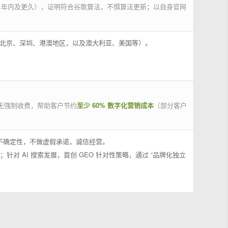
 年内及更久），证明符合谷歌算法，不惧算法更新；以自身官网
州、北京、深圳、港澳地区，以及澳大利亚、美国等）。
无强制收费，帮助客户节约
至少 60% 数字化营销成本
（部分客户
果不确定性，不做虚假承诺，诚信经营。
；针对 AI 搜索发展，首创 GEO 针对性策略，通过 “品牌化独立