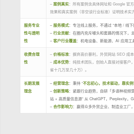
–
案例真实
：所有案例含具体网址和 Google 
效果和真实案例（非空谈行业标准）证明技术实
服务专业
–
服务模式
：专注线上服务，不通过 “本地 /
性与透明
–
行业贡献
：在圈内充斥噱头和套路的情况下，
性
–
客户行业覆盖
：机电设备、新能源、AI 应用
收费合理
–
价格标准
：摒弃高价暴利，外贸网站 SEO 成本
性
–
成本优势
：纯技术团队，创始人直接对接客户
省十几万至几十万）。
长期发展
–
经营理念
：秉持 “
不忘初心，技术驱动，靠实例
理念
–
创新策略
：紧跟行业趋势，自研「多语种视频营
站 + 高质量信息源” 从 ChatGPT，Perplexity，G
–
合作影响力
：赢得众多外贸企业、制造业工厂