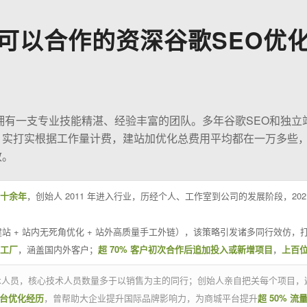
可以合作的资深谷歌SEO优
O拥有一支专业技能精湛、经验丰富的团队。多年谷歌SEO和独立
；实打实根据工作量计费，建站加优化总费用平均都在一万多些
效。
十余年
，创始人 2011 年进入行业，历经个人、工作室到公司的发展阶段，20
站 + 站内无死角优化 + 站外高质量手工外链），该策略引发诸多同行效仿，打
业工厂
，涵盖国内外客户；
超 70% 客户初次合作后追加投入或新增项目
，
上百
技术人员，核心技术人员数量多于以销售为主的同行；创始人亲自把关每个项目，
平台优化经历
，曾帮助大企业提升国际品牌影响力，为商城平台提升
超 50% 流