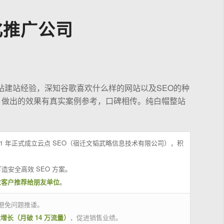
化推广公司
站建站经验，深知谷歌喜欢什么样的网站以及SEO的种
，做出的效果有真实案例参考，口碑相传。纯白帽整站
21 年正式成立云点 SEO（宿迁文韬武略信息技术有限公司），积
造安全高效 SEO 方案。
位客户推荐给朋友单位
。
避免问题推诿。
量增长（月破 14 万流量）
，促进销售业绩。