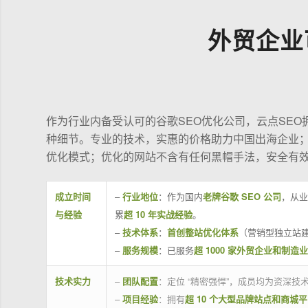
外贸企业
作为行业内备受认可的谷歌SEO优化公司，云点SE
种细节。专业的技术，实惠的价格助力中国出海企业
优化模式；优化的网站不含有任何黑帽手法，安全有
成立时间
–
行业地位
：作为国内
老牌谷歌 SEO 公司
，从业
与经验
累
超 10 年实战经验
。
–
技术体系
：
首创整站优化体系
（营销型独立站建
–
服务规模
：已服务
超 1000 家外贸企业和制造
技术实力
–
团队配置
：定位 “精密强悍”，成员均为资深
–
项目经验
：拥有
超 10 个大型品牌站点和商城