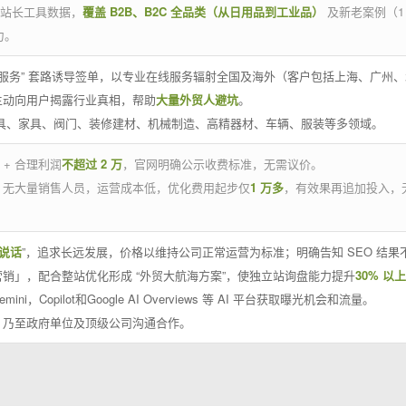
官方站长工具数据，
覆盖 B2B、B2C 全品类（从日用品到工业品）
及新老案例（1
力。
 线下服务” 套路诱导签单，以专业在线服务辐射全国及海外（客户包括上海、广
主动向用户揭露行业真相，帮助
大量外贸人避坑
。
工具、家具、阀门、装修建材、机械制造、高精器材、车辆、服装等多领域。
 + 合理利润
不超过 2 万
，官网明确公示收费标准，无需议价。
，无大量销售人员，运营成本低，优化费用起步仅
1 万多
，有效果再追加投入，
说话
”，追求长远发展，价格以维持公司正常运营为标准；明确告知 SEO 结
销」，配合整站优化形成 “外贸大航海方案”，使独立站询盘能力提升
30% 以上
emini，Copilot和Google AI Overviews 等 AI 平台获取曝光机会和流量。
，乃至政府单位及顶级公司沟通合作。