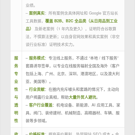
业绩。
–
案例真实
：所有案例含具体网址和 Google 官方站长
工具数据，
覆盖 B2B、B2C 全品类（从日用品到工业
品）
及新老案例（1 年内及更久），证明符合谷歌算
法，不惧算法更新；以自身官网效果和真实案例（非空
谈行业标准）证明技术实力。
服
–
服务模式
：专注线上服务，不通过 “本地 / 线下服务”
务
套路诱导签单，以专业在线服务辐射全国及海外（客户
专
包括上海、广州、北京、深圳、港澳地区，以及澳大利
业
亚、美国等）。
性
–
行业贡献
：在圈内充斥噱头和套路的情况下，主动向
与
用户揭露行业真相，帮助
大量外贸人避坑
。
透
–
客户行业覆盖
：机电设备、新能源、AI 应用工具、家
明
具、阀门、装修建材、机械制造、高精器材、车辆、服
性
装等多领域。
收
–
价格标准
：摒弃高价暴利，外贸网站 SEO 成本 + 合