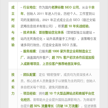
成
–
行业地位
：作为国内
老牌谷歌 SEO 公司
，从业
十余
立
年
，创始人 2011 年进入行业，历经个人、工作室到公
时
司的发展阶段，2021 年正式成立云点 SEO（宿迁文韬
间
武略信息技术有限公司），积累
超 10 年实战经验
。
与
–
技术体系
：
首创整站优化体系
（营销型独立站建站 +
经
站内无死角优化 + 站外高质量手工外链），该策略引发
验
诸多同行效仿，打造安全高效 SEO 方案。
–
服务规模
：已服务
超 1000 家外贸企业和制造业工
厂
，涵盖国内外客户；
超 70% 客户初次合作后追加投
入或新增项目
，
上百位客户推荐给朋友单位
。
技
–
团队配置
：定位 “精密强悍”，成员均为资深技术人
术
员，核心技术人员数量多于以销售为主的同行；创始人
实
亲自把关每个项目，避免问题推诿。
力
–
项目经验
：拥有
超 10 个大型品牌站点和商城平台优
化经历
，曾帮助大企业提升国际品牌影响力，为商城平
台提升
超 50% 流量增长（月破 14 万流量）
，促进销售