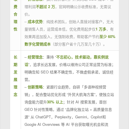
费
理利润
不超过 2 万
，官网明确公示收费标准，无需议
合
价。
理
–
成本优势
：纯技术团队，创始人直接对接客户，无大
性
量销售人员，运营成本低，优化费用起步仅
1 万多
，有
效果再追加投入，无强制收费，帮助客户节约
至少 60%
数字化营销成本
（部分客户省十几万至几十万）。
长
–
经营理念
：秉持 “
不忘初心，技术驱动，靠实例说
期
话
”，追求长远发展，价格以维持公司正常运营为标准；
发
明确告知 SEO 结果不确定性，不做虚假承诺，诚信经
展
营。
理
–
创新策略
：紧跟行业趋势，自研「多语种视频营
念
销」，配合整站优化形成 “外贸大航海方案”，使独立站
询盘能力提升
30% 以上
；针对 AI 搜索发展，首创
GEO 针对性策略，通过 “品牌化独立站 + 高质量信息
源” 从 ChatGPT，Perplexity，Gemini，Copilot和
Google AI Overviews 等 AI 平台获取曝光机会和流