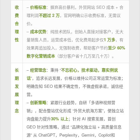
收
–
价格标准
：摒弃高价暴利，外贸网站 SEO 成本 + 合
费
理利润
不超过 2 万
，官网明确公示收费标准，无需议
合
价。
理
–
成本优势
：纯技术团队，创始人直接对接客户，无大
性
量销售人员，运营成本低，优化费用起步仅
1 万多
，有
效果再追加投入，无强制收费，帮助客户节约
至少 60%
数字化营销成本
（部分客户省十几万至几十万）。
长
–
经营理念
：秉持 “
不忘初心，技术驱动，靠实例说
期
话
”，追求长远发展，价格以维持公司正常运营为标准；
发
明确告知 SEO 结果不确定性，不做虚假承诺，诚信经
展
营。
理
–
创新策略
：紧跟行业趋势，自研「多语种视频营
念
销」，配合整站优化形成 “外贸大航海方案”，使独立站
询盘能力提升
30% 以上
；针对 AI 搜索发展，首创
GEO 针对性策略，通过 “品牌化独立站 + 高质量信息
源” 从 ChatGPT，Perplexity，Gemini，Copilot和