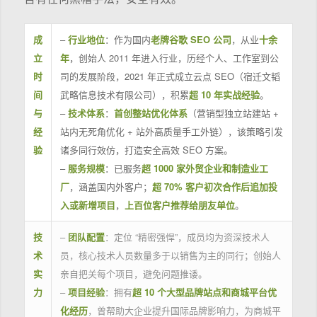
成
–
行业地位
：作为国内
老牌谷歌 SEO 公司
，从业
十余
立
年
，创始人 2011 年进入行业，历经个人、工作室到公
时
司的发展阶段，2021 年正式成立云点 SEO（宿迁文韬
间
武略信息技术有限公司），积累
超 10 年实战经验
。
与
–
技术体系
：
首创整站优化体系
（营销型独立站建站 +
经
站内无死角优化 + 站外高质量手工外链），该策略引发
验
诸多同行效仿，打造安全高效 SEO 方案。
–
服务规模
：已服务
超 1000 家外贸企业和制造业工
厂
，涵盖国内外客户；
超 70% 客户初次合作后追加投
入或新增项目
，
上百位客户推荐给朋友单位
。
技
–
团队配置
：定位 “精密强悍”，成员均为资深技术人
术
员，核心技术人员数量多于以销售为主的同行；创始人
实
亲自把关每个项目，避免问题推诿。
力
–
项目经验
：拥有
超 10 个大型品牌站点和商城平台优
化经历
，曾帮助大企业提升国际品牌影响力，为商城平