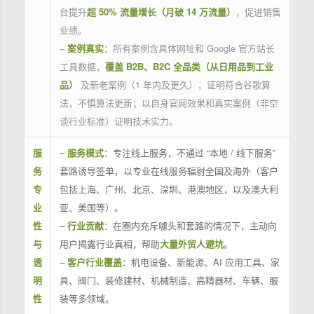
台提升
超 50% 流量增长（月破 14 万流量）
，促进销售
业绩。
–
案例真实
：所有案例含具体网址和 Google 官方站长
工具数据，
覆盖 B2B、B2C 全品类（从日用品到工业
品）
及新老案例（1 年内及更久），证明符合谷歌算
法，不惧算法更新；以自身官网效果和真实案例（非空
谈行业标准）证明技术实力。
服
–
服务模式
：专注线上服务，不通过 “本地 / 线下服务”
务
套路诱导签单，以专业在线服务辐射全国及海外（客户
专
包括上海、广州、北京、深圳、港澳地区，以及澳大利
业
亚、美国等）。
性
–
行业贡献
：在圈内充斥噱头和套路的情况下，主动向
与
用户揭露行业真相，帮助
大量外贸人避坑
。
透
–
客户行业覆盖
：机电设备、新能源、AI 应用工具、家
明
具、阀门、装修建材、机械制造、高精器材、车辆、服
性
装等多领域。