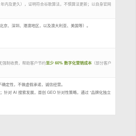
 年内及更久），证明符合谷歌算法，不惧算法更新；以自身官网
州、北京、深圳、港澳地区，以及澳大利亚、美国等）。
无强制收费，帮助客户节约
至少 60% 数字化营销成本
（部分客户
果不确定性，不做虚假承诺，诚信经营。
；针对 AI 搜索发展，首创 GEO 针对性策略，通过 “品牌化独立