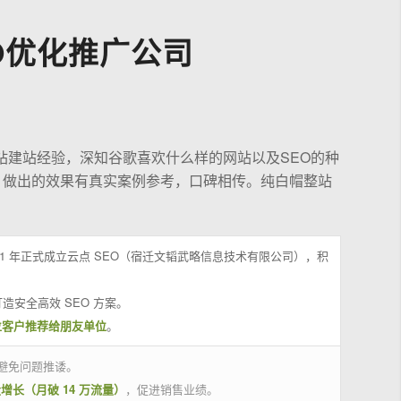
O优化推广公司
站建站经验，深知谷歌喜欢什么样的网站以及SEO的种
，做出的效果有真实案例参考，口碑相传。纯白帽整站
21 年正式成立云点 SEO（宿迁文韬武略信息技术有限公司），积
造安全高效 SEO 方案。
位客户推荐给朋友单位
。
避免问题推诿。
量增长（月破 14 万流量）
，促进销售业绩。