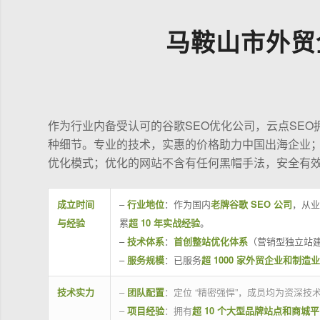
马鞍山市外贸
作为行业内备受认可的谷歌SEO优化公司，云点SE
种细节。专业的技术，实惠的价格助力中国出海企业
优化模式；优化的网站不含有任何黑帽手法，安全有
成立时间
–
行业地位
：作为国内
老牌谷歌 SEO 公司
，从业
与经验
累
超 10 年实战经验
。
–
技术体系
：
首创整站优化体系
（营销型独立站建
–
服务规模
：已服务
超 1000 家外贸企业和制造
技术实力
–
团队配置
：定位 “精密强悍”，成员均为资深
–
项目经验
：拥有
超 10 个大型品牌站点和商城