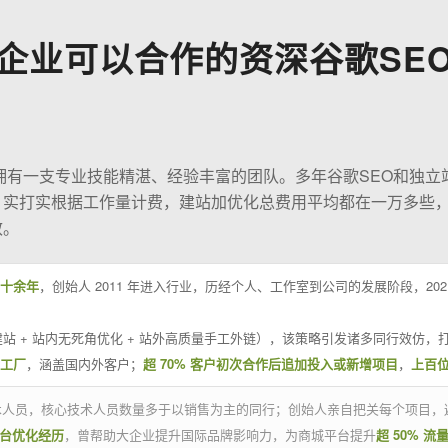
企业可以合作的资深谷歌SE
O拥有一支专业技能精湛、经验丰富的团队。多年谷歌SEO和独立
；实打实根据工作量计费，建站加优化总费用平均都在一万多些
效。
十余年
，创始人 2011 年进入行业，历经个人、工作室到公司的发展阶段，20
站 + 站内无死角优化 + 站外高质量手工外链），该策略引发诸多同行效仿，打
业工厂
，涵盖国内外客户；
超 70% 客户初次合作后追加投入或新增项目
，
上百
技术人员，核心技术人员数量多于以销售为主的同行；创始人亲自把关每个项目，
平台优化经历
，曾帮助大企业提升国际品牌影响力，为商城平台提升
超 50% 流