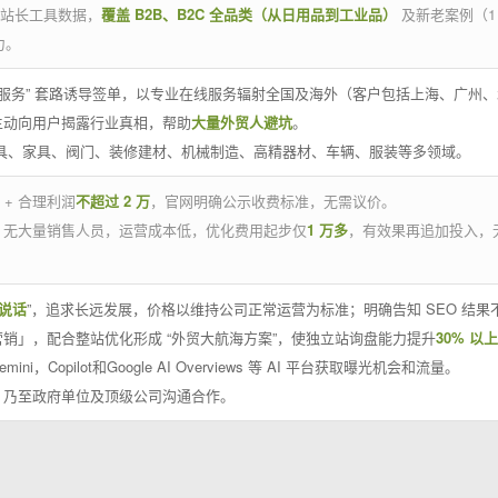
官方站长工具数据，
覆盖 B2B、B2C 全品类（从日用品到工业品）
及新老案例（1
力。
 线下服务” 套路诱导签单，以专业在线服务辐射全国及海外（客户包括上海、广
主动向用户揭露行业真相，帮助
大量外贸人避坑
。
工具、家具、阀门、装修建材、机械制造、高精器材、车辆、服装等多领域。
 + 合理利润
不超过 2 万
，官网明确公示收费标准，无需议价。
，无大量销售人员，运营成本低，优化费用起步仅
1 万多
，有效果再追加投入，
说话
”，追求长远发展，价格以维持公司正常运营为标准；明确告知 SEO 结
销」，配合整站优化形成 “外贸大航海方案”，使独立站询盘能力提升
30% 以上
emini，Copilot和Google AI Overviews 等 AI 平台获取曝光机会和流量。
，乃至政府单位及顶级公司沟通合作。