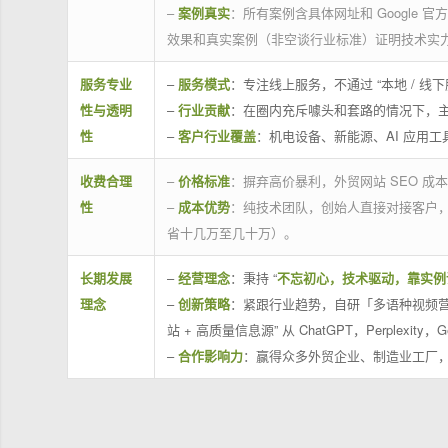
–
案例真实
：所有案例含具体网址和 Google 
效果和真实案例（非空谈行业标准）证明技术实
服务专业
–
服务模式
：专注线上服务，不通过 “本地 /
性与透明
–
行业贡献
：在圈内充斥噱头和套路的情况下，
性
–
客户行业覆盖
：机电设备、新能源、AI 应用
收费合理
–
价格标准
：摒弃高价暴利，外贸网站 SEO 成本
性
–
成本优势
：纯技术团队，创始人直接对接客户
省十几万至几十万）。
长期发展
–
经营理念
：秉持 “
不忘初心，技术驱动，靠实例
理念
–
创新策略
：紧跟行业趋势，自研「多语种视频营
站 + 高质量信息源” 从 ChatGPT，Perplexity，G
–
合作影响力
：赢得众多外贸企业、制造业工厂