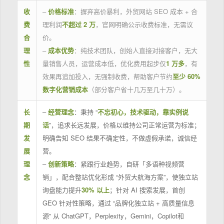
收
–
价格标准
：摒弃高价暴利，外贸网站 SEO 成本 + 合
费
理利润
不超过 2 万
，官网明确公示收费标准，无需议
合
价。
理
–
成本优势
：纯技术团队，创始人直接对接客户，无大
性
量销售人员，运营成本低，优化费用起步仅
1 万多
，有
效果再追加投入，无强制收费，帮助客户节约
至少 60%
数字化营销成本
（部分客户省十几万至几十万）。
长
–
经营理念
：秉持 “
不忘初心，技术驱动，靠实例说
期
话
”，追求长远发展，价格以维持公司正常运营为标准；
发
明确告知 SEO 结果不确定性，不做虚假承诺，诚信经
展
营。
理
–
创新策略
：紧跟行业趋势，自研「多语种视频营
念
销」，配合整站优化形成 “外贸大航海方案”，使独立站
询盘能力提升
30% 以上
；针对 AI 搜索发展，首创
GEO 针对性策略，通过 “品牌化独立站 + 高质量信息
源” 从 ChatGPT，Perplexity，Gemini，Copilot和