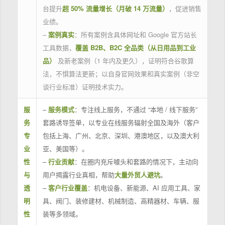
台提升
超 50% 流量增长（月破 14 万流量）
，促进销售
业绩。
–
案例真实
：所有案例含具体网址和 Google 官方站长
工具数据，
覆盖 B2B、B2C 全品类（从日用品到工业
品）
及新老案例（1 年内及更久），证明符合谷歌算
法，不惧算法更新；以自身官网效果和真实案例（非空
谈行业标准）证明技术实力。
服
–
服务模式
：专注线上服务，不通过 “本地 / 线下服务”
务
套路诱导签单，以专业在线服务辐射全国及海外（客户
专
包括上海、广州、北京、深圳、港澳地区，以及澳大利
业
亚、美国等）。
性
–
行业贡献
：在圈内充斥噱头和套路的情况下，主动向
与
用户揭露行业真相，帮助
大量外贸人避坑
。
透
–
客户行业覆盖
：机电设备、新能源、AI 应用工具、家
明
具、阀门、装修建材、机械制造、高精器材、车辆、服
性
装等多领域。