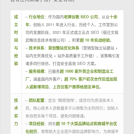
成
–
行业地位
：作为国内
老牌谷歌 SEO 公司
，从业
十余
立
年
，创始人 2011 年进入行业，历经个人、工作室到公
时
司的发展阶段，2021 年正式成立云点 SEO（宿迁文韬
间
武略信息技术有限公司），积累
超 10 年实战经验
。
与
–
技术体系
：
首创整站优化体系
（营销型独立站建站 +
经
站内无死角优化 + 站外高质量手工外链），该策略引发
验
诸多同行效仿，打造安全高效 SEO 方案。
–
服务规模
：已服务
超 1000 家外贸企业和制造业工
厂
，涵盖国内外客户；
超 70% 客户初次合作后追加投
入或新增项目
，
上百位客户推荐给朋友单位
。
技
–
团队配置
：定位 “精密强悍”，成员均为资深技术人
术
员，核心技术人员数量多于以销售为主的同行；创始人
实
亲自把关每个项目，避免问题推诿。
力
–
项目经验
：拥有
超 10 个大型品牌站点和商城平台优
化经历
，曾帮助大企业提升国际品牌影响力，为商城平